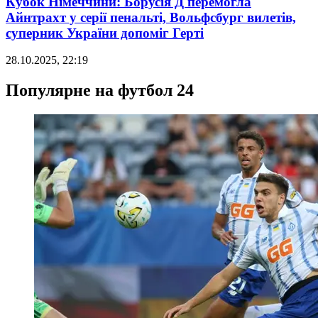
Кубок Німеччини: Борусія Д перемогла
Айнтрахт у серії пенальті, Вольфсбург вилетів,
суперник України допоміг Герті
28.10.2025, 22:19
Популярне на футбол 24