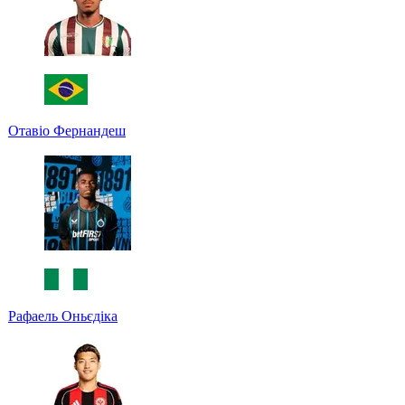
Отавіо Фернандеш
Рафаель Оньєдіка