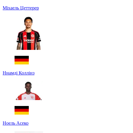
Міхаель Цеттерер
Ннамді Коллінз
Ноель Асеко