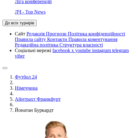
Ліга конференцій
ЛЧ - Top News
До всіх турнірів
Сайт
Редакція
Прогнози
Політика конфіденційності
Правила сайту
Контакти
Правила коментування
Редакційна політика
Структура власності
Соціальні мережі
facebook
x
youtube
instagram
telegram
viber
Футбол 24
Німеччина
Айнтрахт Франкфурт
Йонатан Буркардт