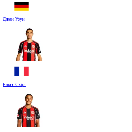
Джан Узун
Ельєс Схірі