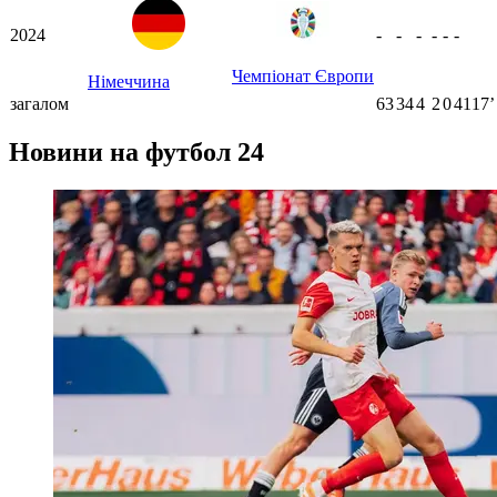
2024
-
-
-
-
-
-
Чемпіонат Європи
Німеччина
загалом
63
34
4
2
0
4117ʼ
Новини на футбол 24