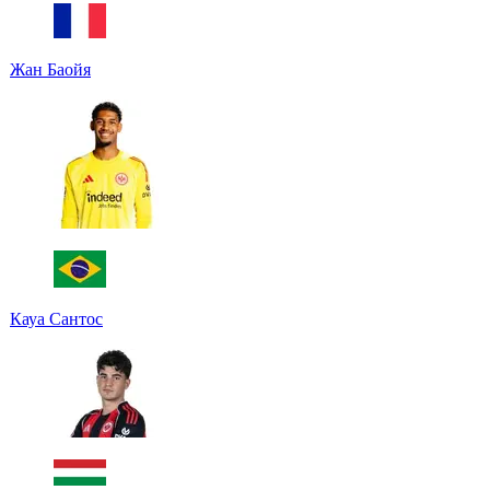
Жан Баойя
Кауа Сантос