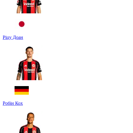
Ріцу Доан
Робін Кох