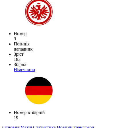
Номер
9
Позиція
нападник
Зріст
183
Збірна
Німеччина
Номер в збірній
19
Основне
Матчі
Статистика
Новини
трансфери