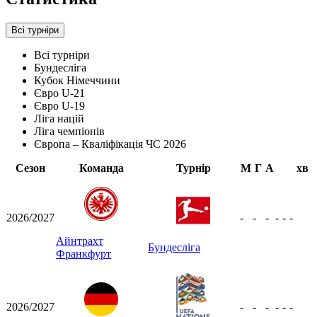
Всі турніри
Всі турніри
Бундесліга
Кубок Німеччини
Євро U-21
Євро U-19
Ліга націй
Ліга чемпіонів
Європа – Кваліфікація ЧС 2026
Сезон
Команда
Турнір
М
Г
А
хв
2026/2027
-
-
-
-
-
-
Айнтрахт
Бундесліга
Франкфурт
2026/2027
-
-
-
-
-
-