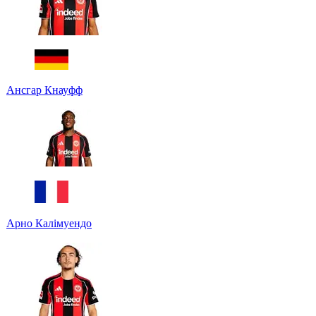
Ансгар Кнауфф
Арно Калімуендо