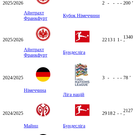
2025/2026
2
-
-
-
-
200
ʼ
Айнтрахт
Кубок Німеччини
Франкфурт
1340
2025/2026
22
13
1
1
-
ʼ
Айнтрахт
Бундесліга
Франкфурт
2024/2025
3
-
-
-
-
78
ʼ
Німеччина
Ліга націй
2127
2024/2025
29
18
2
-
-
ʼ
Майнц
Бундесліга