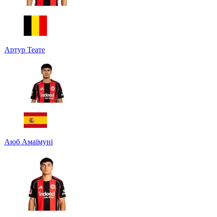
Артур Теате
Аюб Амаїмуні