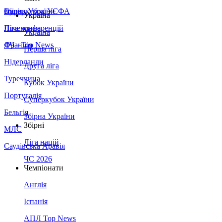
Збірна України
Італія
Суперкубок УЄФА
Україна
Німеччина
Ліга конференцій
Україна
Франція
ЛЧ - Top News
Перша ліга
Нідерланди
Друга ліга
Туреччина
Кубок України
Португалія
Суперкубок України
Бельгія
Збірна України
Збірні
МЛС
Ліга націй
Саудівська Аравія
ЧС 2026
Чемпіонати
Англія
Іспанія
АПЛ Top News