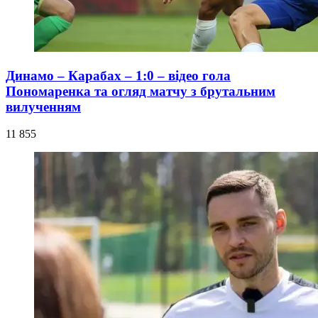
Динамо – Карабах – 1:0 – відео гола
Пономаренка та огляд матчу з брутальним
вилученням
11 855