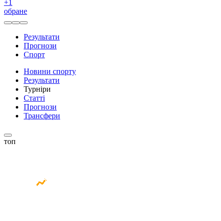
+
1
обране
Результати
Прогнози
Спорт
Новини спорту
Результати
Турніри
Статті
Прогнози
Трансфери
топ