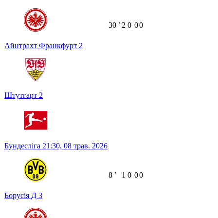
30
ʼ
2
0
0
0
Айнтрахт Франкфурт
2
Штутгарт
2
Бундесліга
21:30,
08 трав. 2026
8
ʼ
1
0
0
0
Борусія Д
3