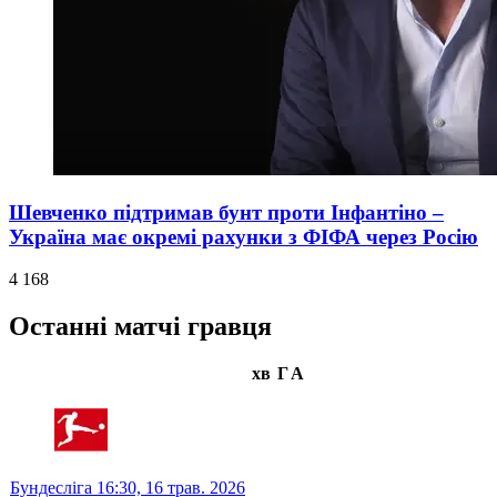
Шевченко підтримав бунт проти Інфантіно –
Україна має окремі рахунки з ФІФА через Росію
4 168
Останні матчі гравця
хв
Г
А
Бундесліга
16:30,
16 трав. 2026