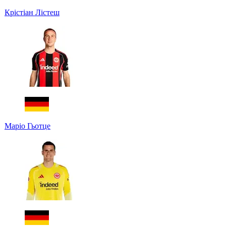
Крістіан Лістеш
Маріо Гьотце