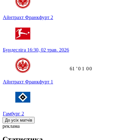
Айнтрахт Франкфурт
2
Бундесліга
16:30,
02 трав. 2026
61
ʼ
0
1
0
0
Айнтрахт Франкфурт
1
Гамбург
2
До усіх матчів
реклама
Статистика