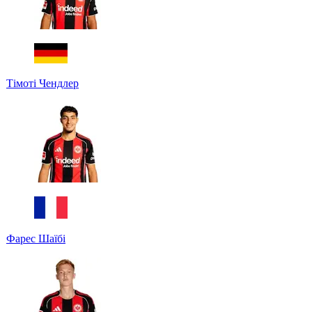
Тімоті Чендлер
Фарес Шаїбі