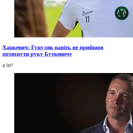
Хацкевич: Гуцуляк навіть не прийшов
потиснути руку Буткевичу
4 507