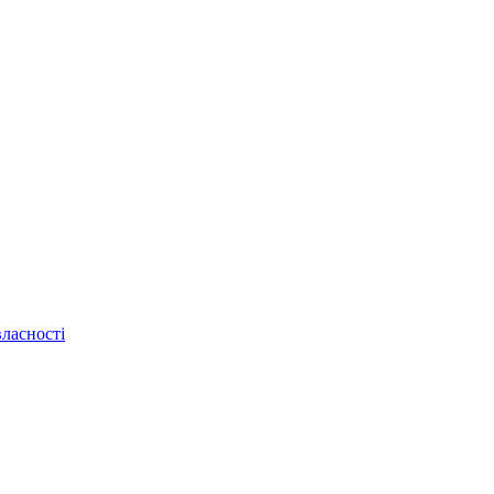
ласності