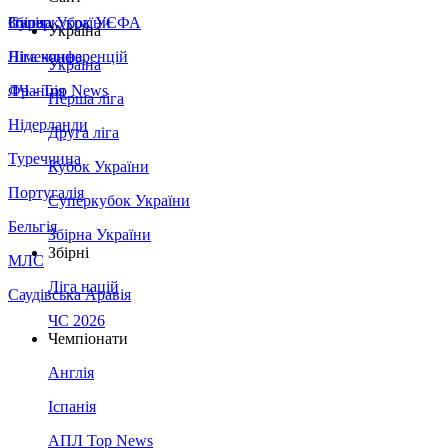
Збірна України
Італія
Суперкубок УЄФА
Україна
Німеччина
Ліга конференцій
Україна
Франція
ЛЧ - Top News
Перша ліга
Нідерланди
Друга ліга
Туреччина
Кубок України
Португалія
Суперкубок України
Бельгія
Збірна України
Збірні
МЛС
Ліга націй
Саудівська Аравія
ЧС 2026
Чемпіонати
Англія
Іспанія
АПЛ Top News