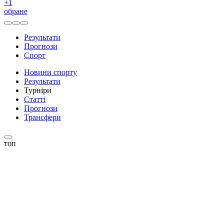
+
1
обране
Результати
Прогнози
Спорт
Новини спорту
Результати
Турніри
Статті
Прогнози
Трансфери
топ