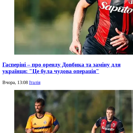
Гасперіні – про оренду Довбика та заміну для
українця: "Це була чудова операція"
Вчора, 13:08
Італія