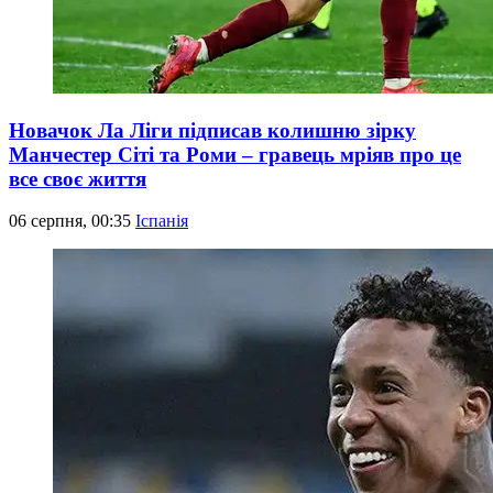
Новачок Ла Ліги підписав колишню зірку
Манчестер Сіті та Роми – гравець мріяв про це
все своє життя
06 серпня, 00:35
Іспанія