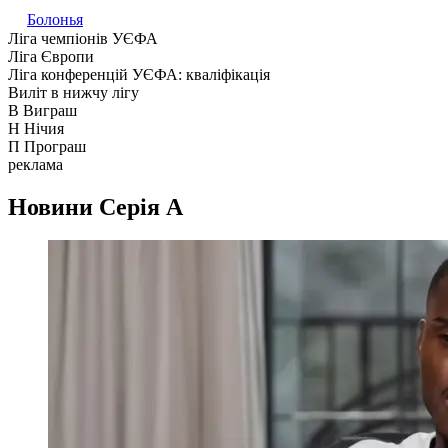
Болонья
Ліга чемпіонів УЄФА
Ліга Європи
Ліга конференцій УЄФА: кваліфікація
Виліт в нижчу лігу
В
Виграш
Н
Нічия
П
Програш
реклама
Новини
Серія А