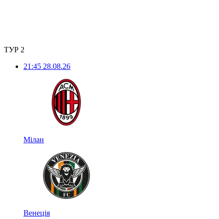
ТУР 2
21:45
28.08.26
Мілан
Венеція