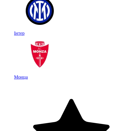
Інтер
Монца