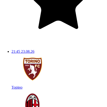
21:45
23.08.26
Торіно