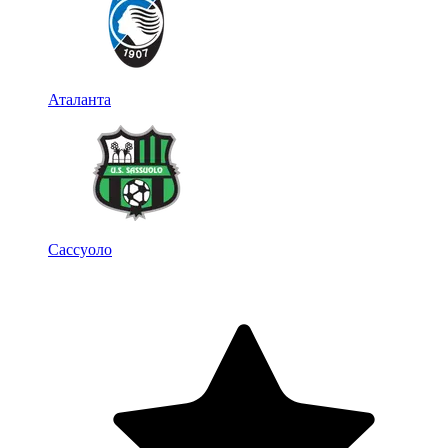
Аталанта
Сассуоло