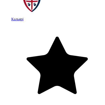
Кальярі