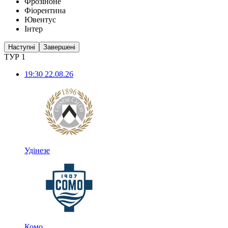
Фрозіноне
Фіорентина
Ювентус
Інтер
Наступні
Завершені
ТУР 1
19:30
22.08.26
Удінезе
Комо