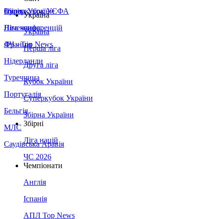
Збірна України
Італія
Суперкубок УЄФА
Україна
Німеччина
Ліга конференцій
Україна
Франція
ЛЧ - Top News
Перша ліга
Нідерланди
Друга ліга
Туреччина
Кубок України
Португалія
Суперкубок України
Бельгія
Збірна України
Збірні
МЛС
Ліга націй
Саудівська Аравія
ЧС 2026
Чемпіонати
Англія
Іспанія
АПЛ Top News