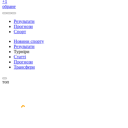
+
1
обране
Результати
Прогнози
Спорт
Новини спорту
Результати
Турніри
Статті
Прогнози
Трансфери
топ