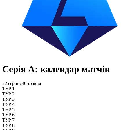
Серія А: календар матчів
22 серпня
30 травня
ТУР 1
ТУР 2
ТУР 3
ТУР 4
ТУР 5
ТУР 6
ТУР 7
ТУР 8