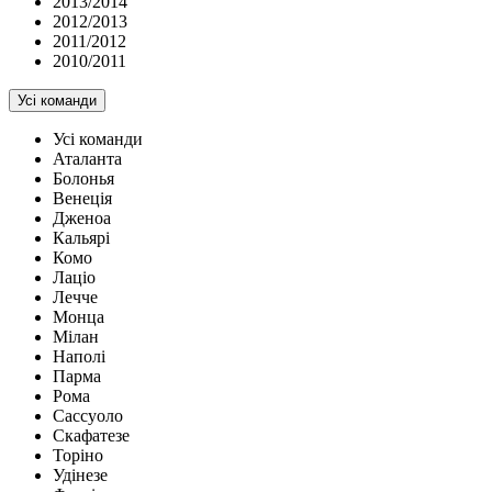
2013/2014
2012/2013
2011/2012
2010/2011
Усі команди
Усі команди
Аталанта
Болонья
Венеція
Дженоа
Кальярі
Комо
Лаціо
Лечче
Монца
Мілан
Наполі
Парма
Рома
Сассуоло
Скафатезе
Торіно
Удінезе