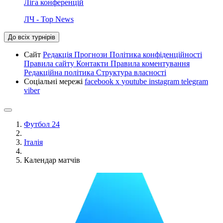
Ліга конференцій
ЛЧ - Top News
До всіх турнірів
Сайт
Редакція
Прогнози
Політика конфіденційності
Правила сайту
Контакти
Правила коментування
Редакційна політика
Структура власності
Соціальні мережі
facebook
x
youtube
instagram
telegram
viber
Футбол 24
Італія
Календар матчів