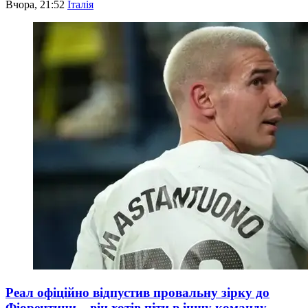
Вчора, 21:52
Італія
Реал офіційно відпустив провальну зірку до
Фіорентини – він хотів піти в іншу команду