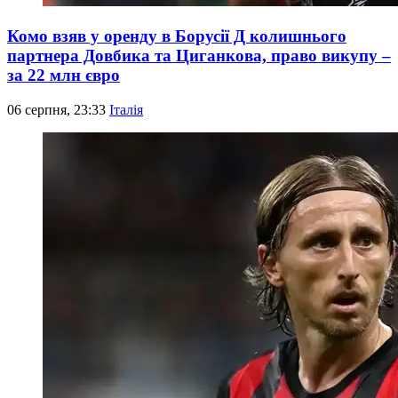
Комо взяв у оренду в Борусії Д колишнього
партнера Довбика та Циганкова, право викупу –
за 22 млн євро
06 серпня, 23:33
Італія