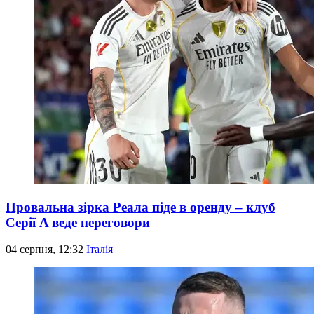
Провальна зірка Реала піде в оренду – клуб
Серії A веде переговори
04 серпня, 12:32
Італія