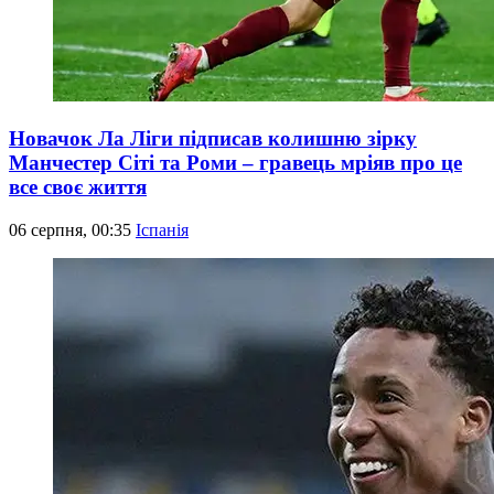
Новачок Ла Ліги підписав колишню зірку
Манчестер Сіті та Роми – гравець мріяв про це
все своє життя
06 серпня, 00:35
Іспанія