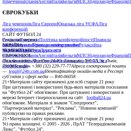
Німеччина
Іспанія
Англія
Італія
Бельгія
МЛС
Нідерланди
Франція
П
ЄВРОКУБКИ
Ліга чемпіонів
Ліга Європи
Юнацька ліга УЄФА
Ліга
конференцій
САЙТ ФУТБОЛ 24
Редакція
Соціальні мережі
Прогнози
Політика конфіденційності
Правила
сайту
facebook
УКРАЇНА
Контакти
x
youtube
Правила коментування
instagram
telegram
viber
Редакційна
політика
Україна
ЧЕМПІОНАТИ
Перша ліга
Структура власності
Друга ліга
Німеччина
ЄВРОКУБКИ
Іспанія
Англія
Італія
Бельгія
МЛС
Нідерланди
Франція
П
Ліга чемпіонів
Онлайн-медіа «Футбол 24»
Ліга Європи
Юнацька ліга УЄФА
пл. Галицька, буд. 15, м. Львів,
Ліга
конференцій
79008
Телефон +380 (32) 229-77-77
Адреса електронної пошти
—
legal@24tv.com.ua
Ідентифікатор онлайн-медіа в Реєстрі
суб’єктів у сфері медіа — R40-06058
21+
Матеріали сайту призначені для осіб старше 21 року
При цитуванні і використанні будь-яких матеріалів посилання
на "Футбол 24" обов'язкове. При цитуванні і використанні в
мережі Інтернет гіперпосилання на сайт
football24.ua
обов'язкове. Матеріали зі знаком "Спецпроект",
"Партнерський матеріал", "Реклама", "Новини компаній"
публікуємо на правах реклами.
21+
Матеріали сайту призначені для осіб старше 21 року
Усi права захищенi. © 2005 -
2026
, ПрАТ "Телерадіокомпанія
Люкс". "Футбол 24".