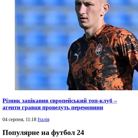
Різник зацікавив європейський топ-клуб –
агенти гравця проведуть перемовини
04 серпня, 11:18
Італія
Популярне на футбол 24