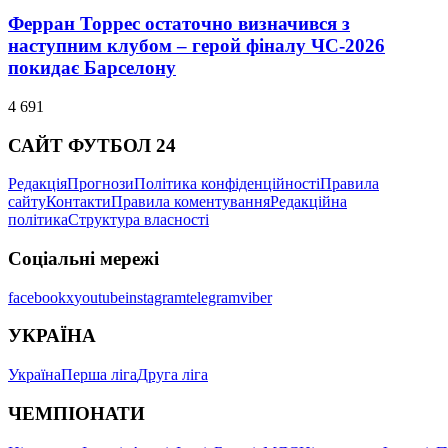
Ферран Торрес остаточно визначився з
наступним клубом – герой фіналу ЧС-2026
покидає Барселону
4 691
САЙТ ФУТБОЛ 24
Редакція
Прогнози
Політика конфіденційності
Правила
сайту
Контакти
Правила коментування
Редакційна
політика
Структура власності
Соціальні мережі
facebook
x
youtube
instagram
telegram
viber
УКРАЇНА
Україна
Перша ліга
Друга ліга
ЧЕМПІОНАТИ