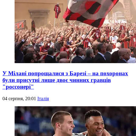
У Мілані попрощалися з Барезі – на похоронах
були присутні лише двоє чинних гравців
"россонері"
04 серпня, 20:01
Італія