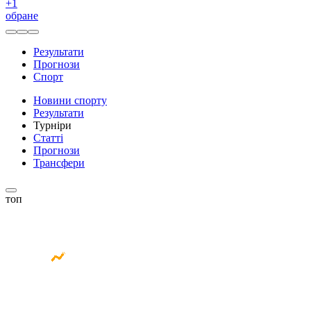
+
1
обране
Результати
Прогнози
Спорт
Новини спорту
Результати
Турніри
Статті
Прогнози
Трансфери
топ