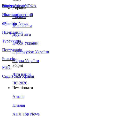
Збірна України
Італія
Суперкубок УЄФА
Україна
Німеччина
Ліга конференцій
Україна
Франція
ЛЧ - Top News
Перша ліга
Нідерланди
Друга ліга
Туреччина
Кубок України
Португалія
Суперкубок України
Бельгія
Збірна України
Збірні
МЛС
Ліга націй
Саудівська Аравія
ЧС 2026
Чемпіонати
Англія
Іспанія
АПЛ Top News