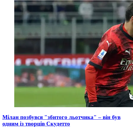
Мілан позбувся "збитого льотчика" – він був
одним із творців Скудетто