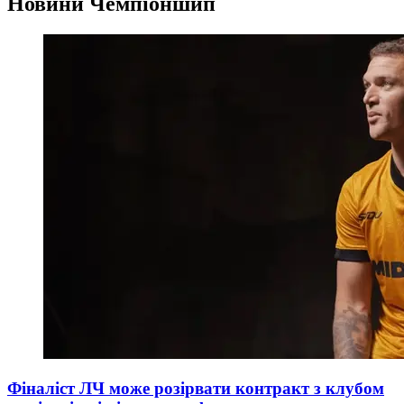
Новини
Чемпіоншип
Фіналіст ЛЧ може розірвати контракт з клубом