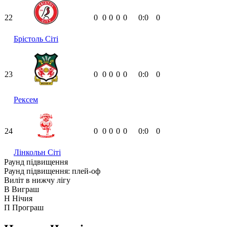
22
0
0
0
0
0
0:0
0
Брістоль Сіті
23
0
0
0
0
0
0:0
0
Рексем
24
0
0
0
0
0
0:0
0
Лінкольн Сіті
Раунд підвищення
Раунд підвищення: плей-оф
Виліт в нижчу лігу
В
Виграш
Н
Нічия
П
Програш