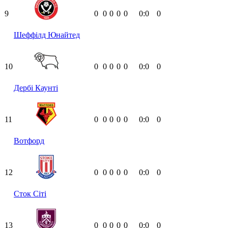
9
0
0
0
0
0
0:0
0
Шеффілд Юнайтед
10
0
0
0
0
0
0:0
0
Дербі Каунті
11
0
0
0
0
0
0:0
0
Вотфорд
12
0
0
0
0
0
0:0
0
Сток Сіті
13
0
0
0
0
0
0:0
0