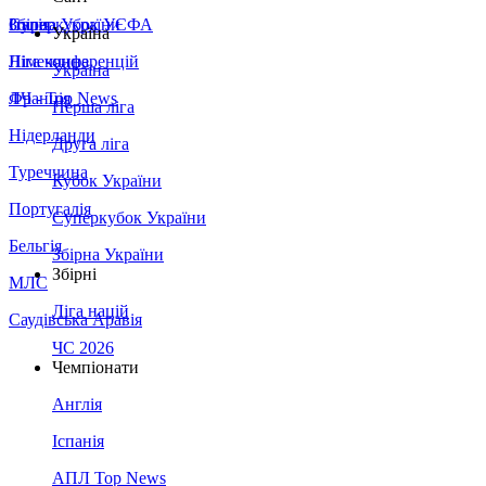
Збірна України
Італія
Суперкубок УЄФА
Україна
Німеччина
Ліга конференцій
Україна
Франція
ЛЧ - Top News
Перша ліга
Нідерланди
Друга ліга
Туреччина
Кубок України
Португалія
Суперкубок України
Бельгія
Збірна України
Збірні
МЛС
Ліга націй
Саудівська Аравія
ЧС 2026
Чемпіонати
Англія
Іспанія
АПЛ Top News