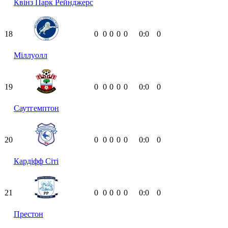
Квінз Парк Рейнджерс
18
0
0
0
0
0
0:0
0
Міллуолл
19
0
0
0
0
0
0:0
0
Саутгемптон
20
0
0
0
0
0
0:0
0
Кардіфф Сіті
21
0
0
0
0
0
0:0
0
Престон