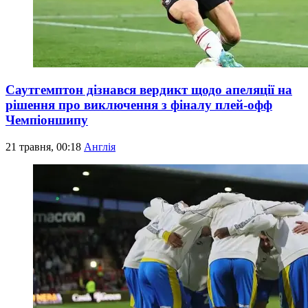
Саутгемптон дізнався вердикт щодо апеляції на
рішення про виключення з фіналу плей-офф
Чемпіоншипу
21 травня, 00:18
Англія