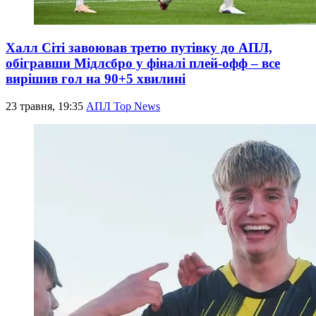
Халл Сіті завоював третю путівку до АПЛ,
обігравши Мідлсбро у фіналі плей-офф – все
вирішив гол на 90+5 хвилині
23 травня, 19:35
АПЛ Top News