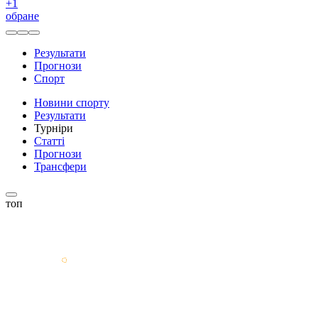
+
1
обране
Результати
Прогнози
Спорт
Новини спорту
Результати
Турніри
Статті
Прогнози
Трансфери
топ