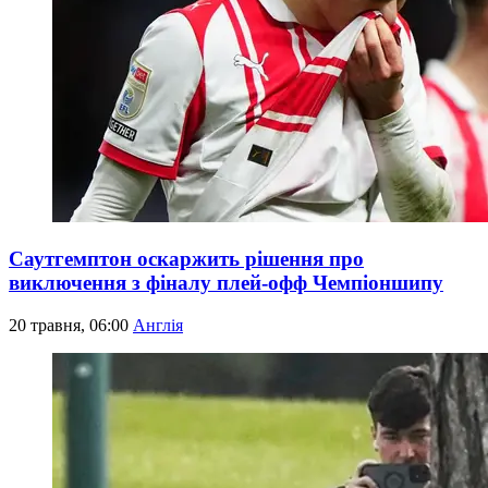
Саутгемптон оскаржить рішення про
виключення з фіналу плей-офф Чемпіоншипу
20 травня, 06:00
Англія