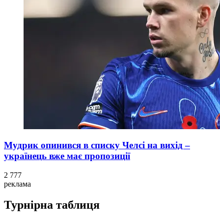
Мудрик опинився в списку Челсі на вихід –
українець вже має пропозиції
2 777
реклама
Турнірна таблиця