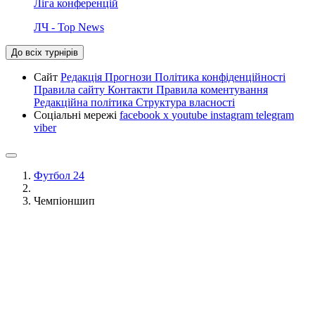
Ліга конференцій
ЛЧ - Top News
До всіх турнірів
Сайт
Редакція
Прогнози
Політика конфіденційності
Правила сайту
Контакти
Правила коментування
Редакційна політика
Структура власності
Соціальні мережі
facebook
x
youtube
instagram
telegram
viber
Футбол 24
Чемпіоншип