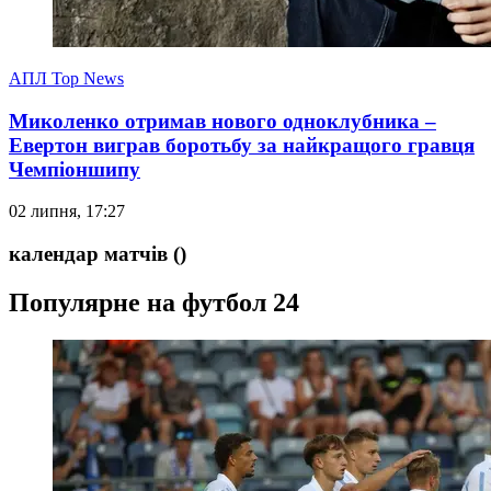
АПЛ Top News
Миколенко отримав нового одноклубника –
Евертон виграв боротьбу за найкращого гравця
Чемпіоншипу
02 липня, 17:27
календар матчів
()
Популярне на футбол 24