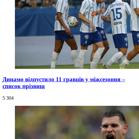
Динамо відпустило 11 гравців у міжсезоння –
список прізвищ
5 304