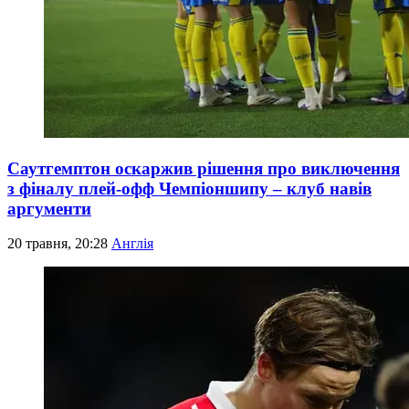
Саутгемптон оскаржив рішення про виключення
з фіналу плей-офф Чемпіоншипу – клуб навів
аргументи
20 травня, 20:28
Англія