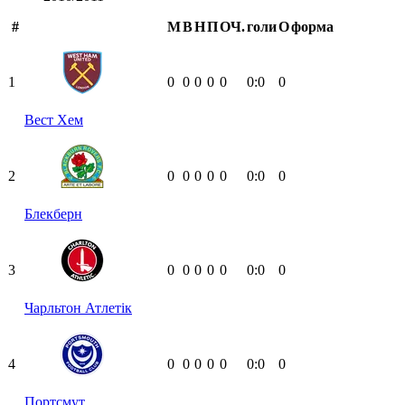
#
М
В
Н
П
ОЧ.
голи
О
форма
1
0
0
0
0
0
0:0
0
Вест Хем
2
0
0
0
0
0
0:0
0
Блекберн
3
0
0
0
0
0
0:0
0
Чарльтон Атлетік
4
0
0
0
0
0
0:0
0
Портсмут