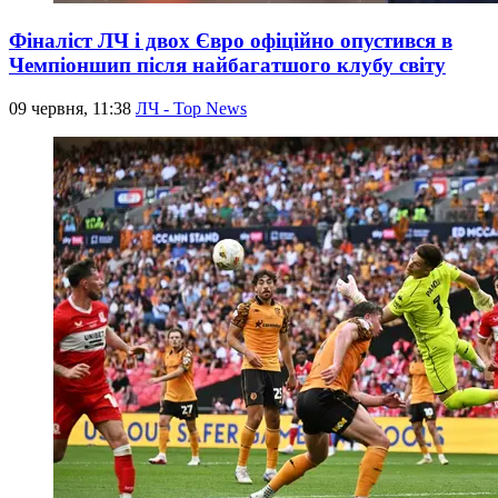
Фіналіст ЛЧ і двох Євро офіційно опустився в
Чемпіоншип після найбагатшого клубу світу
09 червня, 11:38
ЛЧ - Top News