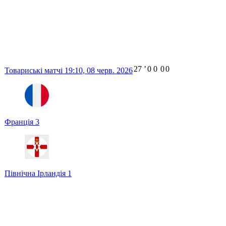
27
ʼ
0
0
0
0
Товариські матчі
19:10,
08 черв. 2026
Франція
3
Північна Ірландія
1