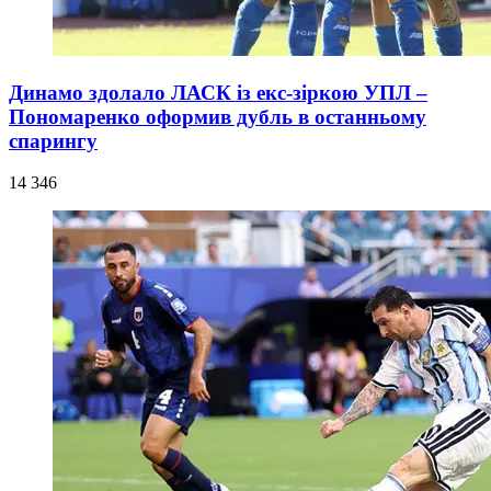
Динамо здолало ЛАСК із екс-зіркою УПЛ –
Пономаренко оформив дубль в останньому
спарингу
14 346