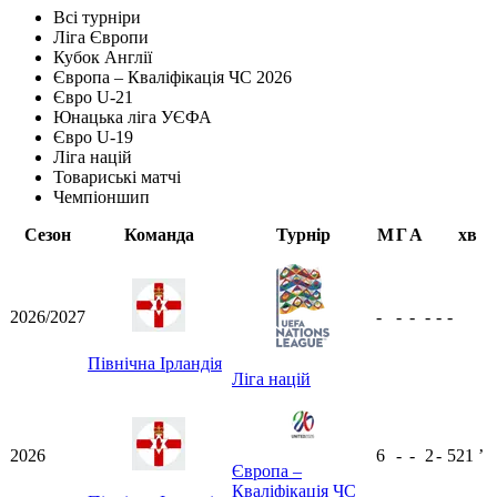
Всі турніри
Ліга Європи
Кубок Англії
Європа – Кваліфікація ЧС 2026
Євро U-21
Юнацька ліга УЄФА
Євро U-19
Ліга націй
Товариські матчі
Чемпіоншип
Сезон
Команда
Турнір
М
Г
А
хв
2026/2027
-
-
-
-
-
-
Північна Ірландія
Ліга націй
2026
6
-
-
2
-
521
ʼ
Європа –
Кваліфікація ЧС