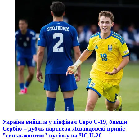
Україна вийшла у півфінал Євро U-19, бивши
Сербію – дубль партнера Лєвандовскі приніс
"синьо-жовтим" путівку на ЧС U-20