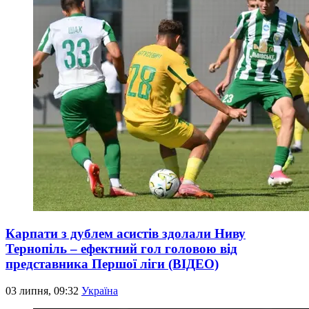
Карпати з дублем асистів здолали Ниву
Тернопіль – ефектний гол головою від
представника Першої ліги (ВІДЕО)
03 липня, 09:32
Україна