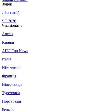
Збірні
Ліга націй
ЧС 2026
Чемпіонати
Англія
Іспанія
АПЛ Top News
Італія
Німеччина
Франція
Нідерланди
Туреччина
Португалія
Бельгія