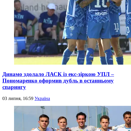
Динамо здолало ЛАСК із екс-зіркою УПЛ –
Пономаренко оформив дубль в останньому
спарингу
03 липня, 16:59
Україна