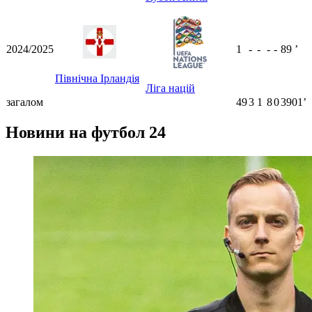
2024/2025
1
-
-
-
-
89
ʼ
Північна Ірландія
Ліга націй
загалом
49
3
1
8
0
3901ʼ
Новини на футбол 24