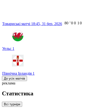
80
ʼ
0
0
1
0
Товариські матчі
18:45,
31 бер. 2026
Уельс
1
Північна Ірландія
1
До усіх матчів
реклама
Статистика
Всі турніри