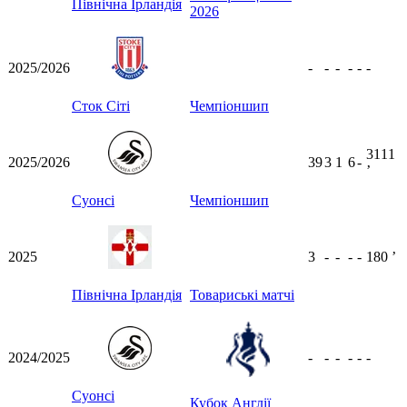
Північна Ірландія
2026
2025/2026
-
-
-
-
-
-
Сток Сіті
Чемпіоншип
3111
2025/2026
39
3
1
6
-
ʼ
Суонсі
Чемпіоншип
2025
3
-
-
-
-
180
ʼ
Північна Ірландія
Товариські матчі
2024/2025
-
-
-
-
-
-
Суонсі
Кубок Англії