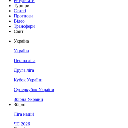
Результати
Турніри
Статті
Прогнози
Відео
Трансфери
Сайт
Україна
Україна
Перша ліга
Друга ліга
Кубок України
Суперкубок України
Збірна України
Збірні
Ліга націй
ЧС 2026