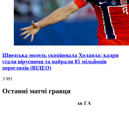
Шведська модель скопіювала Холанда: кадри
стали вірусними та набрали 85 мільйонів
переглядів (ВІДЕО)
3 991
Останні матчі гравця
хв
Г
А