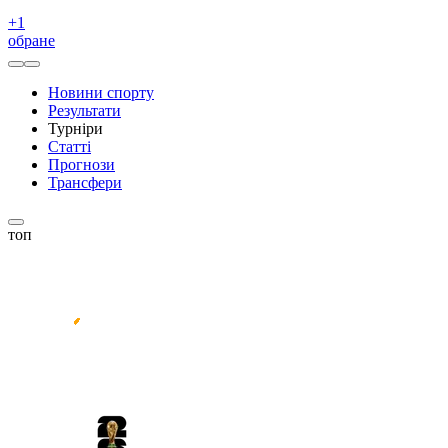
+
1
обране
Новини спорту
Результати
Турніри
Статті
Прогнози
Трансфери
топ