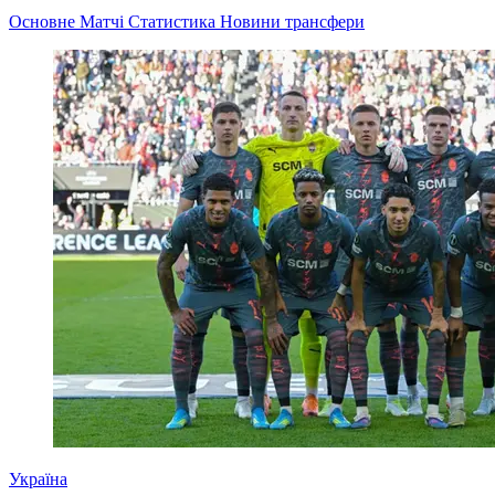
Основне
Матчі
Статистика
Новини
трансфери
Україна