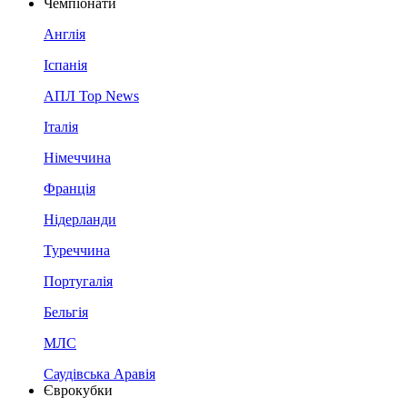
Чемпіонати
Англія
Іспанія
АПЛ Top News
Італія
Німеччина
Франція
Нідерланди
Туреччина
Португалія
Бельгія
МЛС
Саудівська Аравія
Єврокубки