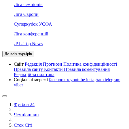
Ліга чемпіонів
Ліга Європи
Суперкубок УЄФА
Ліга конференцій
ЛЧ - Top News
До всіх турнірів
Сайт
Редакція
Прогнози
Політика конфіденційності
Правила сайту
Контакти
Правила коментування
Редакційна політика
Соціальні мережі
facebook
x
youtube
instagram
telegram
viber
Футбол 24
Чемпіоншип
Сток Сіті