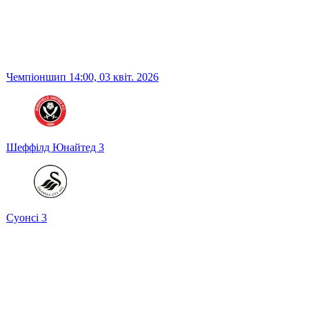
Чемпіоншип
14:00,
03 квіт. 2026
Шеффілд Юнайтед
3
Суонсі
3