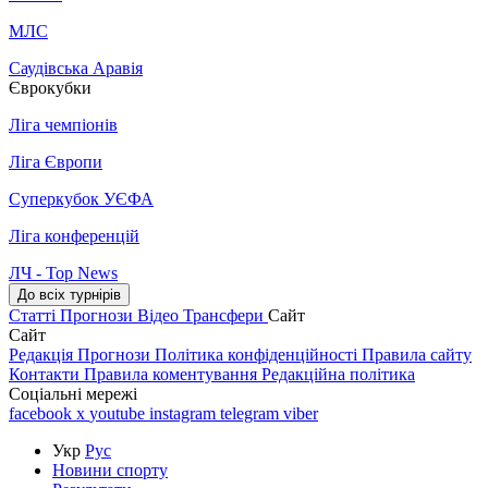
МЛС
Саудівська Аравія
Єврокубки
Ліга чемпіонів
Ліга Європи
Суперкубок УЄФА
Ліга конференцій
ЛЧ - Top News
До всіх турнірів
Статті
Прогнози
Відео
Трансфери
Сайт
Сайт
Редакція
Прогнози
Політика конфіденційності
Правила сайту
Контакти
Правила коментування
Редакційна політика
Соціальні мережі
facebook
x
youtube
instagram
telegram
viber
Укр
Рус
Новини спорту