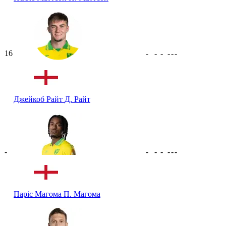
16
-
-
-
-
-
-
Джейкоб Райт
Д. Райт
-
-
-
-
-
-
-
Паріс Магома
П. Магома