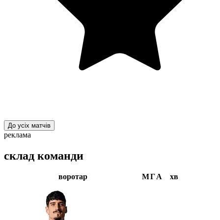
До усіх матчів
реклама
склад команди
воротар
М
Г
А
хв