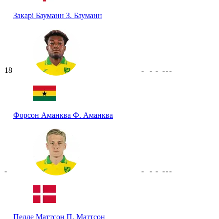
Закарі Бауманн
З. Бауманн
18
-
-
-
-
-
-
Форсон Аманква
Ф. Аманква
-
-
-
-
-
-
-
Пелле Маттсон
П. Маттсон