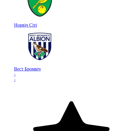
Норвіч Сіті
Вест Бромвіч
-
-