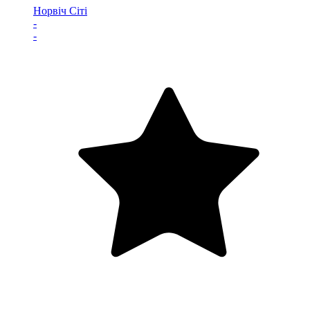
Норвіч Сіті
-
-