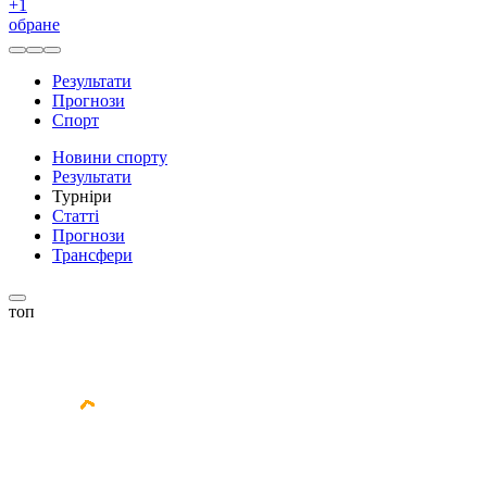
+
1
обране
Результати
Прогнози
Спорт
Новини спорту
Результати
Турніри
Статті
Прогнози
Трансфери
топ