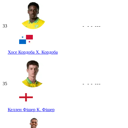
33
-
-
-
-
-
-
Хосе Кордоба
Х. Кордоба
35
-
-
-
-
-
-
Келлен Фішер
К. Фішер