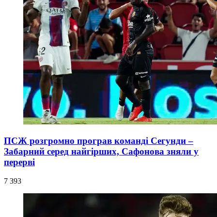
ПСЖ розгромно програв команді Сегунди –
Забарний серед найгірших, Сафонова зняли у
перерві
7 393