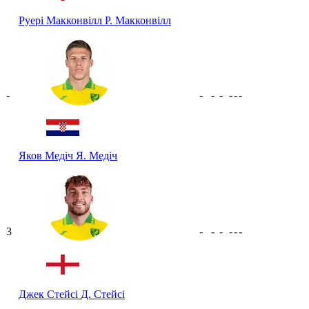
Руері Макконвілл
Р. Макконвілл
-
-
-
-
-
-
-
Яков Медіч
Я. Медіч
3
-
-
-
-
-
-
Джек Стейсі
Д. Стейсі