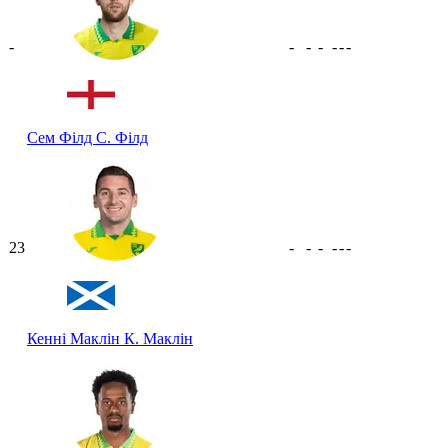
-
-
-
-
-
-
-
Сем Філд
С. Філд
23
-
-
-
-
-
-
Кенні Маклін
К. Маклін
-
-
-
-
-
-
-