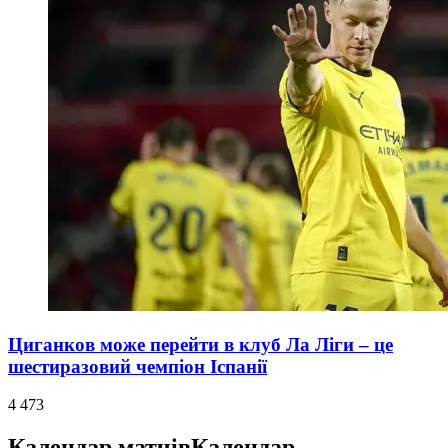
Циганков може перейти в клуб Ла Ліги – це
шестиразовий чемпіон Іспанії
4 473
Календар матчів
Календар