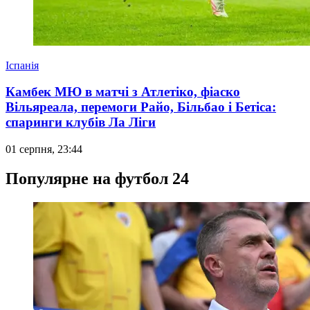
Іспанія
Камбек МЮ в матчі з Атлетіко, фіаско
Вільяреала, перемоги Райо, Більбао і Бетіса:
спаринги клубів Ла Ліги
01 серпня, 23:44
Популярне на футбол 24