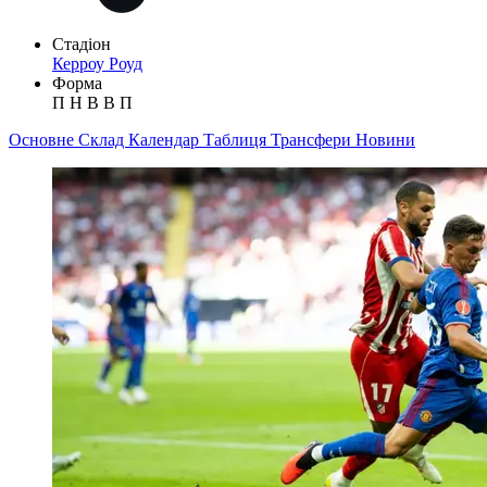
Стадіон
Керроу Роуд
Форма
П
Н
В
В
П
Основне
Склад
Календар
Таблиця
Трансфери
Новини