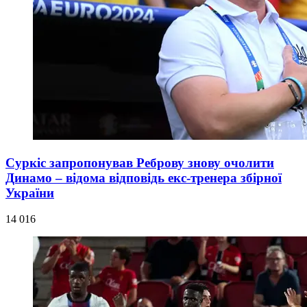
Суркіс запропонував Реброву знову очолити
Динамо – відома відповідь екс-тренера збірної
України
14 016