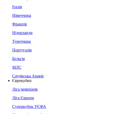
Італія
Німеччина
Франція
Нідерланди
Туреччина
Португалія
Бельгія
МЛС
Саудівська Аравія
Єврокубки
Ліга чемпіонів
Ліга Європи
Суперкубок УЄФА