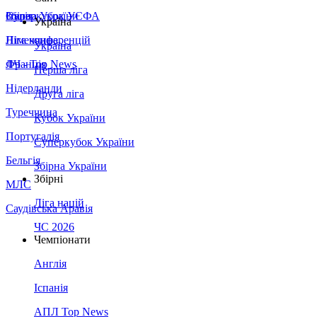
Збірна України
Італія
Суперкубок УЄФА
Україна
Німеччина
Ліга конференцій
Україна
Франція
ЛЧ - Top News
Перша ліга
Нідерланди
Друга ліга
Туреччина
Кубок України
Португалія
Суперкубок України
Бельгія
Збірна України
Збірні
МЛС
Ліга націй
Саудівська Аравія
ЧС 2026
Чемпіонати
Англія
Іспанія
АПЛ Top News