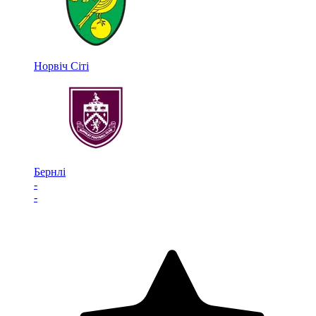
Норвіч Сіті
Бернлі
-
-