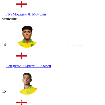
Луї Моулден
Л. Моулден
захисник
14
-
-
-
-
-
-
Бенджамін Крісен
Б. Крісен
15
-
-
-
-
-
-