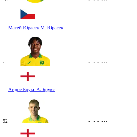
Матей Юрасек
М. Юрасек
-
-
-
-
-
-
-
Андре Брукс
А. Брукс
52
-
-
-
-
-
-