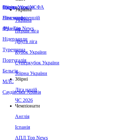
Збірна України
Італія
Суперкубок УЄФА
Україна
Німеччина
Ліга конференцій
Україна
Франція
ЛЧ - Top News
Перша ліга
Нідерланди
Друга ліга
Туреччина
Кубок України
Португалія
Суперкубок України
Бельгія
Збірна України
Збірні
МЛС
Ліга націй
Саудівська Аравія
ЧС 2026
Чемпіонати
Англія
Іспанія
АПЛ Top News