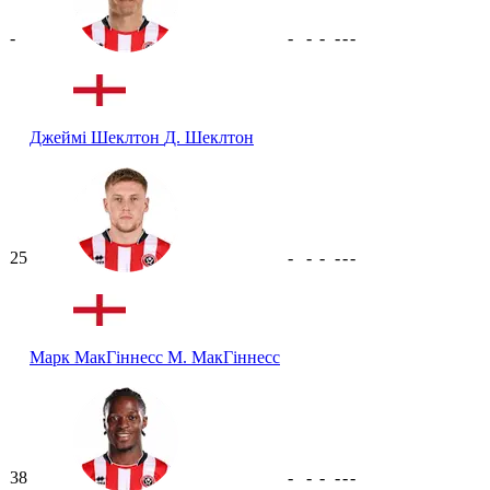
-
-
-
-
-
-
-
Джеймі Шеклтон
Д. Шеклтон
25
-
-
-
-
-
-
Марк МакГіннесс
М. МакГіннесс
38
-
-
-
-
-
-