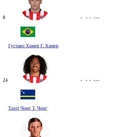
8
-
-
-
-
-
-
Густаво Хамер
Г. Хамер
24
-
-
-
-
-
-
Тахіт Чонг
Т. Чонг