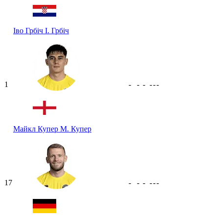
Іво Грбіч
І. Грбіч
1
-
-
-
-
-
-
Майкл Купер
М. Купер
17
-
-
-
-
-
-