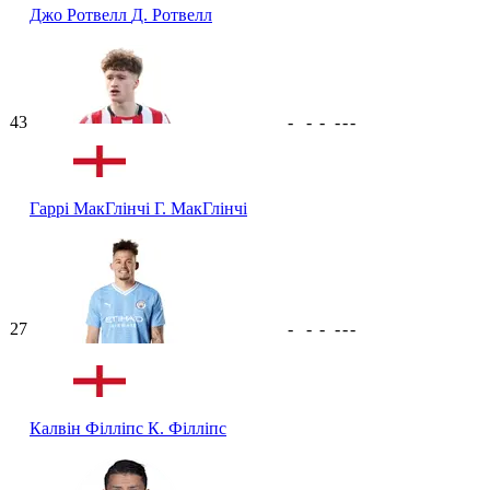
Джо Ротвелл
Д. Ротвелл
43
-
-
-
-
-
-
Гаррі МакГлінчі
Г. МакГлінчі
27
-
-
-
-
-
-
Калвін Філліпс
К. Філліпс