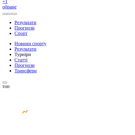
+
1
обране
Результати
Прогнози
Спорт
Новини спорту
Результати
Турніри
Статті
Прогнози
Трансфери
топ