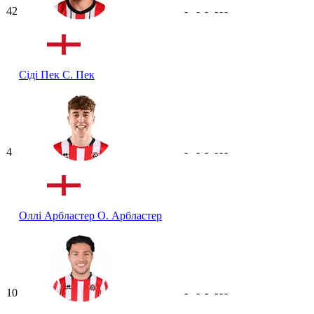
42
-
-
-
-
-
-
Сіді Пек
С. Пек
4
-
-
-
-
-
-
Оллі Арбластер
О. Арбластер
10
-
-
-
-
-
-