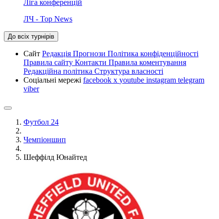
Ліга конференцій
ЛЧ - Top News
До всіх турнірів
Сайт
Редакція
Прогнози
Політика конфіденційності
Правила сайту
Контакти
Правила коментування
Редакційна політика
Структура власності
Соціальні мережі
facebook
x
youtube
instagram
telegram
viber
Футбол 24
Чемпіоншип
Шеффілд Юнайтед