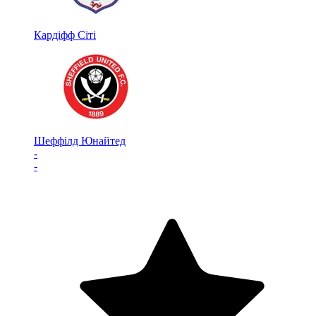
Кардіфф Сіті
Шеффілд Юнайтед
-
-