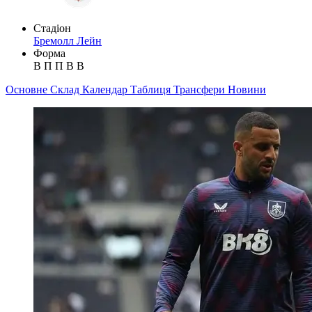
Стадіон
Бремолл Лейн
Форма
В
П
П
В
В
Основне
Склад
Календар
Таблиця
Трансфери
Новини