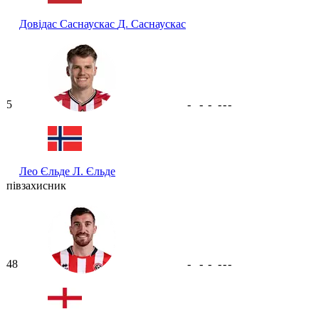
Довідас Саснаускас
Д. Саснаускас
5
-
-
-
-
-
-
Лео Єльде
Л. Єльде
півзахисник
48
-
-
-
-
-
-