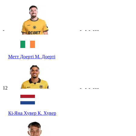
-
-
-
-
-
-
-
Метт Доерті
М. Доерті
12
-
-
-
-
-
-
Кі-Яна Хувер
К. Хувер