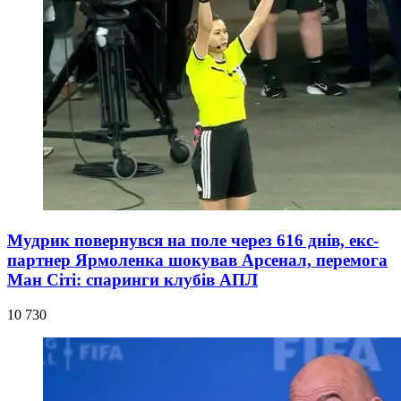
Мудрик повернувся на поле через 616 днів, екс-
партнер Ярмоленка шокував Арсенал, перемога
Ман Сіті: спаринги клубів АПЛ
10 730