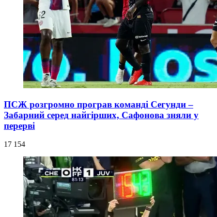
ПСЖ розгромно програв команді Сегунди –
Забарний серед найгірших, Сафонова зняли у
перерві
17 154