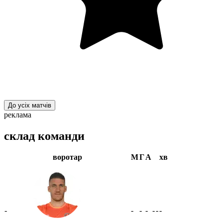
До усіх матчів
реклама
склад команди
воротар
М
Г
А
хв
-
-
-
-
-
-
-