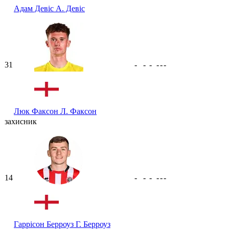
Адам Девіс
А. Девіс
31
-
-
-
-
-
-
Люк Факсон
Л. Факсон
захисник
14
-
-
-
-
-
-
Гаррісон Берроуз
Г. Берроуз