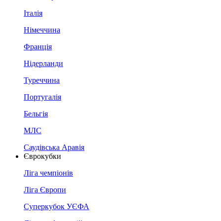
Італія
Німеччина
Франція
Нідерланди
Туреччина
Португалія
Бельгія
МЛС
Саудівська Аравія
Єврокубки
Ліга чемпіонів
Ліга Європи
Суперкубок УЄФА