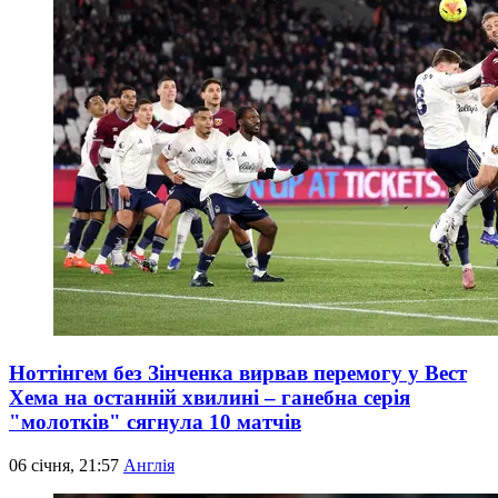
Ноттінгем без Зінченка вирвав перемогу у Вест
Хема на останній хвилині – ганебна серія
"молотків" сягнула 10 матчів
06 січня, 21:57
Англія