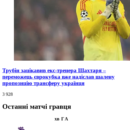
Трубін зацікавив екс-тренера Шахтаря –
переможець єврокубка вже надіслав шалену
пропозицію трансферу українця
3 928
Останні матчі гравця
хв
Г
А