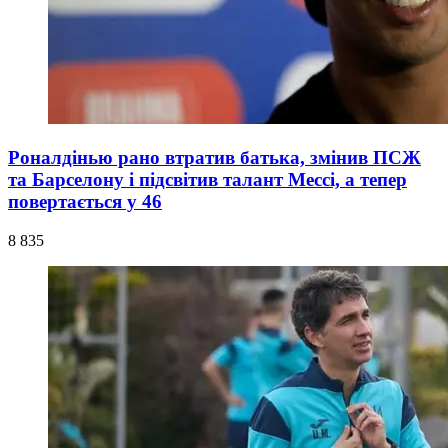
Роналдінью рано втратив батька, змінив ПСЖ
та Барселону і підсвітив талант Мессі, а тепер
повертається у 46
8 835