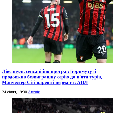
Ліверпуль сенсаційно програв Борнмуту й
продовжив безвиграшну серію до п'яти турів,
Манчестер Сіті нарешті переміг в АПЛ
24 січня, 19:30
Англія