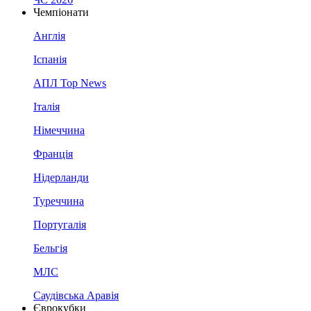
Чемпіонати
Англія
Іспанія
АПЛ Top News
Італія
Німеччина
Франція
Нідерланди
Туреччина
Португалія
Бельгія
МЛС
Саудівська Аравія
Єврокубки