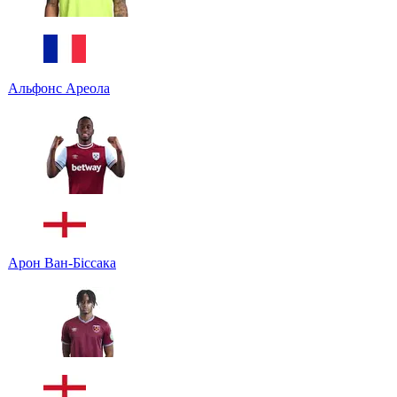
Альфонс Ареола
Арон Ван-Біссака