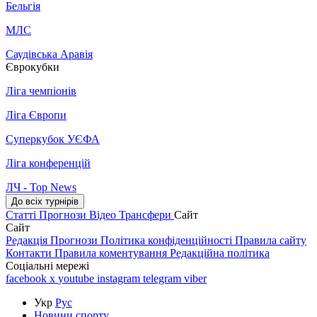
Бельгія
МЛС
Саудівська Аравія
Єврокубки
Ліга чемпіонів
Ліга Європи
Суперкубок УЄФА
Ліга конференцій
ЛЧ - Top News
До всіх турнірів
Статті
Прогнози
Відео
Трансфери
Сайт
Сайт
Редакція
Прогнози
Політика конфіденційності
Правила сайту
Контакти
Правила коментування
Редакційна політика
Соціальні мережі
facebook
x
youtube
instagram
telegram
viber
Укр
Рус
Новини спорту