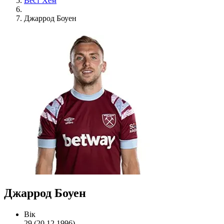
Вест Хем
Джаррод Боуен
Джаррод Боуен
Вік
29 (20.12.1996)