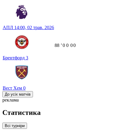
АПЛ
14:00,
02 трав. 2026
88
ʼ
0
0
0
0
Брентфорд
3
Вест Хем
0
До усіх матчів
реклама
Статистика
Всі турніри