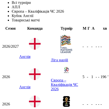
Всі турніри
АПЛ
Європа – Кваліфікація ЧС 2026
Кубок Англії
Товариські матчі
Сезон
Команда
Турнір
М
Г
А
хв
2026/2027
-
-
-
-
-
-
Англія
Ліга націй
2026
5
-
1
-
-
196
ʼ
Європа –
Кваліфікація ЧС
Англія
2026
2026
-
-
-
-
-
-