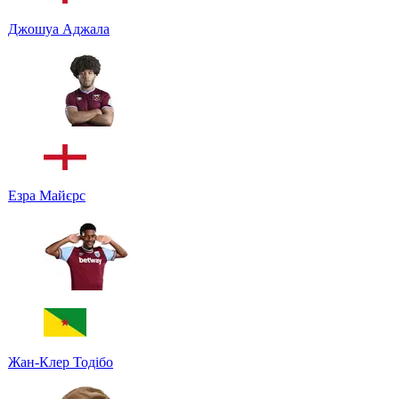
Джошуа Аджала
Езра Майєрс
Жан-Клер Тодібо