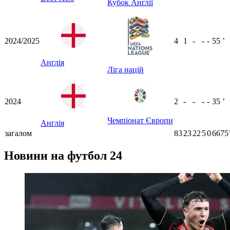
Кубок Англії
2024/2025
4
1
-
-
-
55
ʼ
Англія
Ліга націй
2024
2
-
-
-
-
35
ʼ
Чемпіонат Європи
Англія
загалом
83
23
22
5
0
6675
Новини на футбол 24