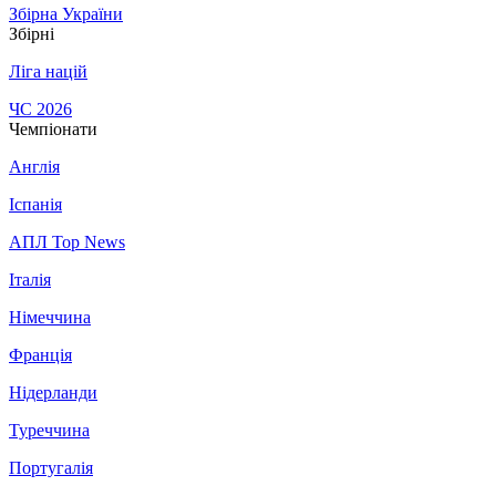
Збірна України
Збірні
Ліга націй
ЧС 2026
Чемпіонати
Англія
Іспанія
АПЛ Top News
Італія
Німеччина
Франція
Нідерланди
Туреччина
Португалія