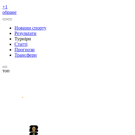
+
1
обране
Новини спорту
Результати
Турніри
Статті
Прогнози
Трансфери
топ