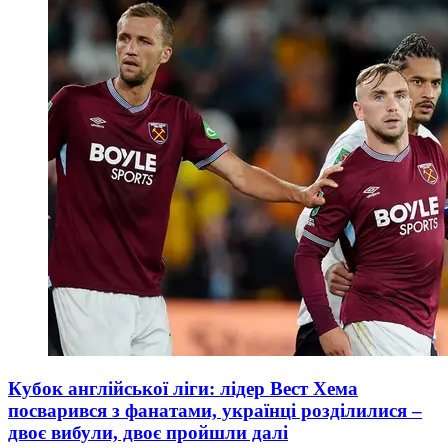
Кубок англійської ліги: лідер Вест Хема
посварився з фанатами, українці розділилися –
двоє вибули, двоє пройшли далі