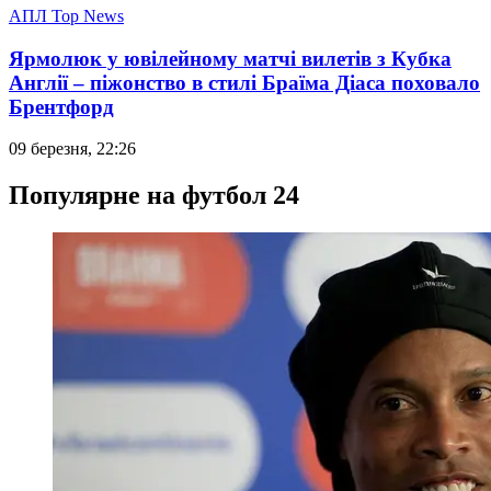
АПЛ Top News
Ярмолюк у ювілейному матчі вилетів з Кубка
Англії – піжонство в стилі Браїма Діаса поховало
Брентфорд
09 березня, 22:26
Популярне на футбол 24