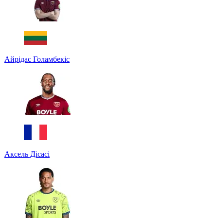
Айрідас Голамбекіс
Аксель Дісасі