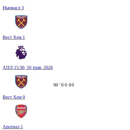
Ньюкасл
3
Вест Хем
1
АПЛ
15:30,
10 трав. 2026
90
ʼ
0
0
0
0
Вест Хем
0
Арсенал
1