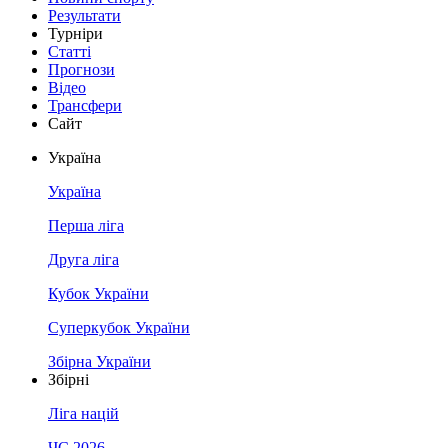
Результати
Турніри
Статті
Прогнози
Відео
Трансфери
Сайт
Україна
Україна
Перша ліга
Друга ліга
Кубок України
Суперкубок України
Збірна України
Збірні
Ліга націй
ЧС 2026