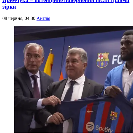
Яремчука – потенційне повернення після травми
зірки
08 червня, 04:30
Англія