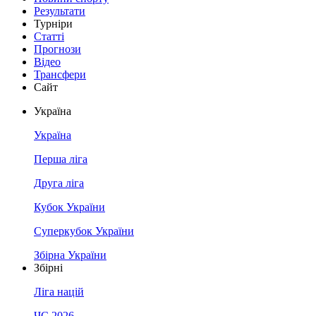
Результати
Турніри
Статті
Прогнози
Відео
Трансфери
Сайт
Україна
Україна
Перша ліга
Друга ліга
Кубок України
Суперкубок України
Збірна України
Збірні
Ліга націй
ЧС 2026