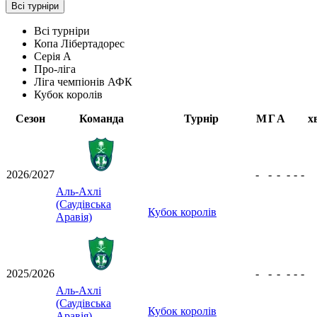
Всі турніри
Всі турніри
Копа Лібертадорес
Серія А
Про-ліга
Ліга чемпіонів АФК
Кубок королів
Сезон
Команда
Турнір
М
Г
А
х
2026/2027
-
-
-
-
-
-
Аль-Ахлі
(Саудівська
Кубок королів
Аравія)
2025/2026
-
-
-
-
-
-
Аль-Ахлі
(Саудівська
Кубок королів
Аравія)