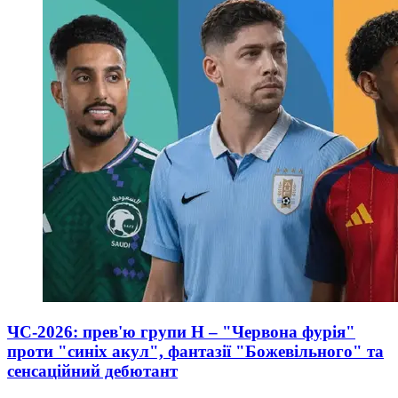
ЧС-2026: прев'ю групи Н – "Червона фурія"
проти "синіх акул", фантазії "Божевільного" та
сенсаційний дебютант