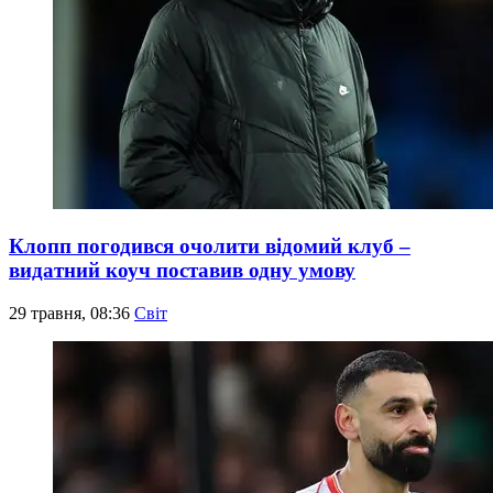
Клопп погодився очолити відомий клуб –
видатний коуч поставив одну умову
29 травня, 08:36
Світ