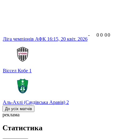
-
0
0
0
0
Ліга чемпіонів АФК
16:15,
20 квіт. 2026
Віссел Кобе
1
Аль-Ахлі (Саудівська Аравія)
2
До усіх матчів
реклама
Статистика