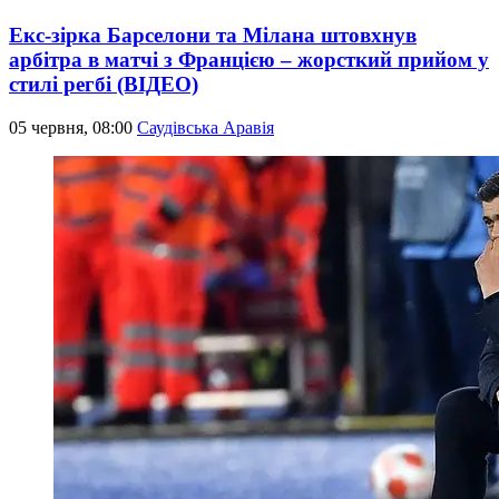
Екс-зірка Барселони та Мілана штовхнув
арбітра в матчі з Францією – жорсткий прийом у
стилі регбі (ВІДЕО)
05 червня, 08:00
Саудівська Аравія