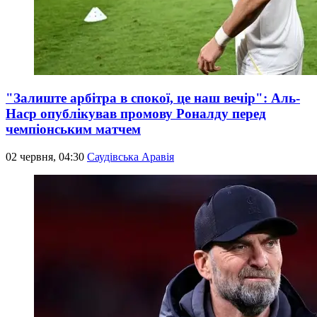
"Залиште арбітра в спокої, це наш вечір": Аль-
Наср опублікував промову Роналду перед
чемпіонським матчем
02 червня, 04:30
Саудівська Аравія