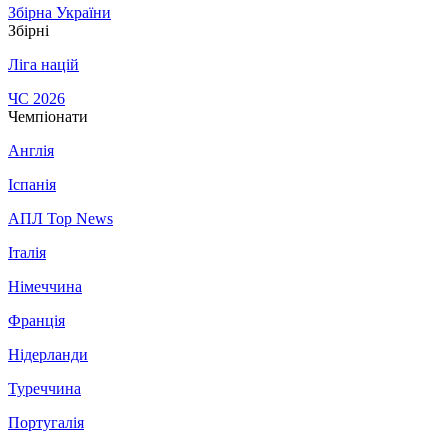
Збірна України
Збірні
Ліга націй
ЧС 2026
Чемпіонати
Англія
Іспанія
АПЛ Top News
Італія
Німеччина
Франція
Нідерланди
Туреччина
Португалія