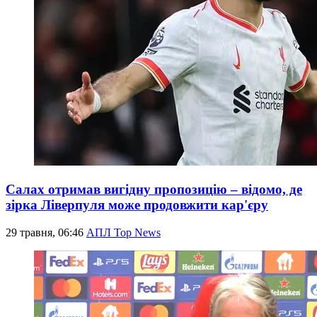
Салах отримав вигідну пропозицію – відомо, де
зірка Ліверпуля може продовжити кар'єру
29 травня, 06:46
АПЛ Top News