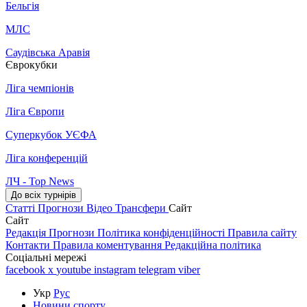
Бельгія
МЛС
Саудівська Аравія
Єврокубки
Ліга чемпіонів
Ліга Європи
Суперкубок УЄФА
Ліга конференцій
ЛЧ - Top News
До всіх турнірів
Статті
Прогнози
Відео
Трансфери
Сайт
Сайт
Редакція
Прогнози
Політика конфіденційності
Правила сайту
Контакти
Правила коментування
Редакційна політика
Соціальні мережі
facebook
x
youtube
instagram
telegram
viber
Укр
Рус
Новини спорту