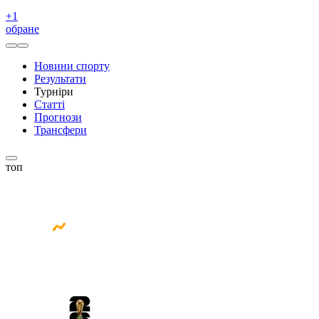
+
1
обране
Новини спорту
Результати
Турніри
Статті
Прогнози
Трансфери
топ