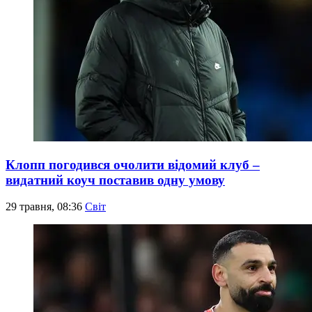
Клопп погодився очолити відомий клуб –
видатний коуч поставив одну умову
29 травня, 08:36
Світ