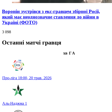
Воронін зустрівся з екс-гравцем збірної Росії,
який має неоднозначне ставлення до війни в
Україні (ФОТО)
3 098
Останні матчі гравця
хв
Г
А
Про-ліга
18:00,
20 трав. 2026
Аль-Наджма
1