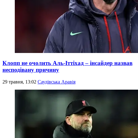
Клопп не очолить Аль-Іттіхад – інсайдер назвав
несподівану причину
29 травня, 13:02
Саудівська Аравія