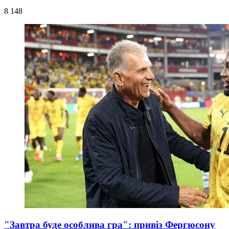
8 148
"Завтра буде особлива гра": привіз Фергюсону