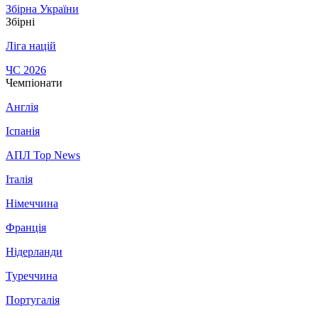
Збірна України
Збірні
Ліга націй
ЧС 2026
Чемпіонати
Англія
Іспанія
АПЛ Top News
Італія
Німеччина
Франція
Нідерланди
Туреччина
Португалія