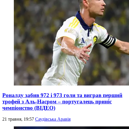
Роналду забив 972 і 973 голи та виграв перший
трофей з Аль-Насром – португалець приніс
чемпіонство (ВІДЕО)
21 травня, 19:57
Саудівська Аравія