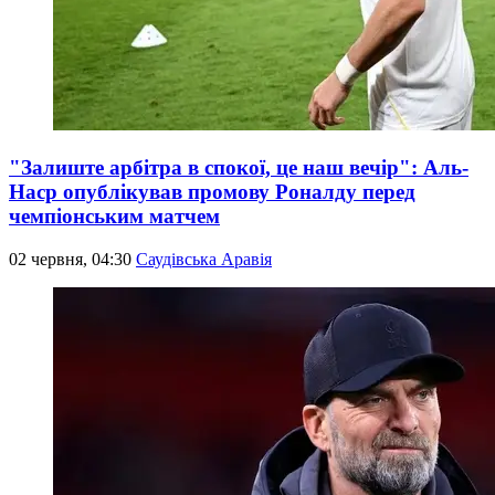
"Залиште арбітра в спокої, це наш вечір": Аль-
Наср опублікував промову Роналду перед
чемпіонським матчем
02 червня, 04:30
Саудівська Аравія