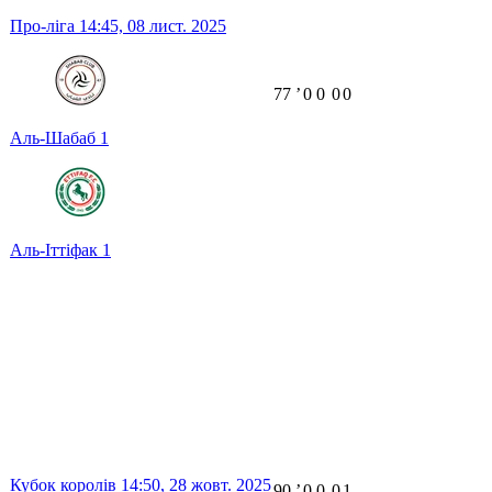
Про-ліга
14:45,
08 лист. 2025
77
ʼ
0
0
0
0
Аль-Шабаб
1
Аль-Іттіфак
1
Кубок королів
14:50,
28 жовт. 2025
90
ʼ
0
0
0
1