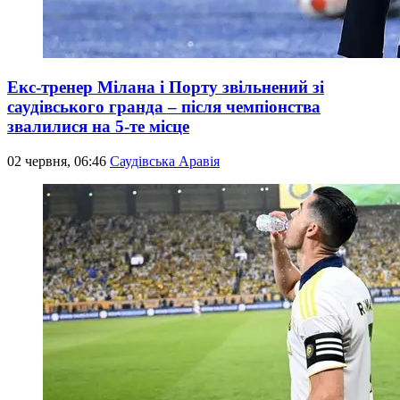
Екс-тренер Мілана і Порту звільнений зі
саудівського гранда – після чемпіонства
звалилися на 5-те місце
02 червня, 06:46
Саудівська Аравія