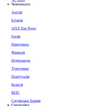
Чемпіонати
Англія
Іспанія
АПЛ Top News
Італія
Німеччина
Франція
Нідерланди
Туреччина
Португалія
Бельгія
МЛС
Саудівська Аравія
Єврокубки