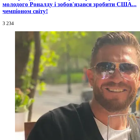
молодого Роналду і зобов'язався зробити США...
чемпіоном світу!
3 234