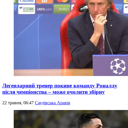
Легендарний тренер покине команду Роналду
після чемпіонства – може очолити збірну
22 травня, 06:47
Саудівська Аравія