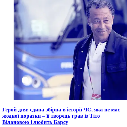
Герой дня: єдина збірна в історії ЧС, яка не має
жодної поразки – її творець грав із Тіто
Вілановою і любить Барсу