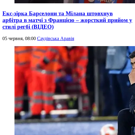
Екс-зірка Барселони та Мілана штовхнув
арбітра в матчі з Францією – жорсткий прийом у
стилі регбі (ВІДЕО)
05 червня, 08:00
Саудівська Аравія