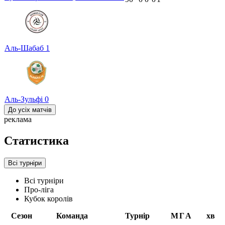
Аль-Шабаб
1
Аль-Зульфі
0
До усіх матчів
реклама
Статистика
Всі турніри
Всі турніри
Про-ліга
Кубок королів
Сезон
Команда
Турнір
М
Г
А
хв