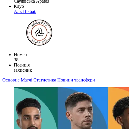
Саудівська Аравія
Клуб
Аль-Шабаб
Номер
38
Позиція
захисник
Основне
Матчі
Статистика
Новини
трансфери