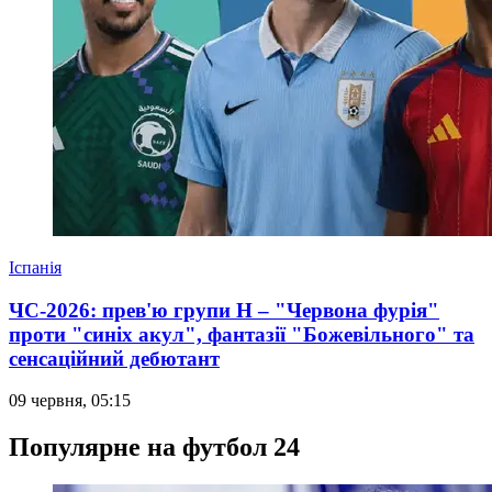
Іспанія
ЧС-2026: прев'ю групи Н – "Червона фурія"
проти "синіх акул", фантазії "Божевільного" та
сенсаційний дебютант
09 червня, 05:15
Популярне на футбол 24