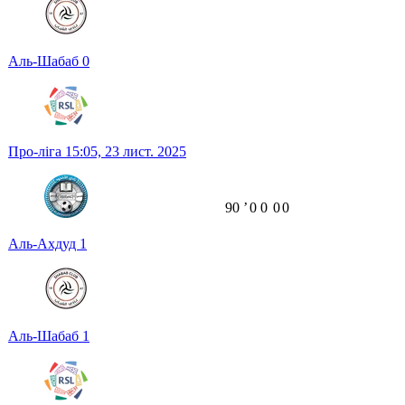
Аль-Шабаб
0
Про-ліга
15:05,
23 лист. 2025
90
ʼ
0
0
0
0
Аль-Ахдуд
1
Аль-Шабаб
1