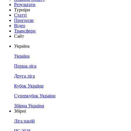
Результати
Турніри
Статті
Прогнози
Відео
Трансфери
Сайт
Україна
Україна
Перша ліга
Друга ліга
Кубок України
Суперкубок України
Збірна України
Збірні
Ліга націй
ЧС 2026