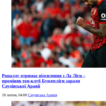
Роналду отримає підсилення з Ла Ліги –
проміняв топ-клуб Бундесліги заради
Саудівської Аравії
18 липня, 04:00
Саудівська Аравія