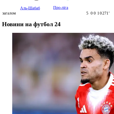
Про-ліга
Аль-Шабаб
загалом
5
0
0
1
0
271ʼ
Новини на футбол 24