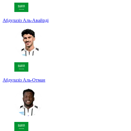
Абдулазіз Аль-Авайрді
Абдулазіз Аль-Отман