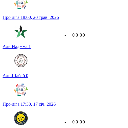
Про-ліга
18:00,
20 трав. 2026
-
0
0
0
0
Аль-Наджма
1
Аль-Шабаб
0
Про-ліга
17:30,
17 січ. 2026
-
0
0
0
0