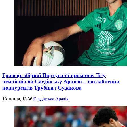
Гравець збірної Португалії проміняв Лігу
чемпіонів на Саудівську Аравію – послаблення
конкурентів Трубіна і Судакова
18 липня, 18:36
Саудівська Аравія