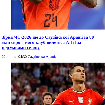
Зірка ЧС-2026 їде до Саудівської Аравії за 80
млн євро – його клуб вилетів з АПЛ за
підсумками сезону
22 липня, 04:30
Саудівська Аравія