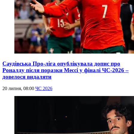
Саудівська Про-ліга опублікувала допис про
Роналду після поразки Мессі у фіналі ЧС-2026 –
довелося видаляти
20 липня, 08:00
ЧС 2026