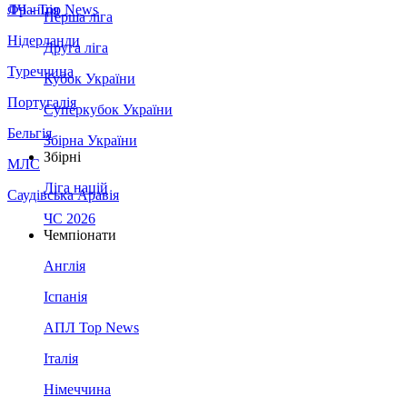
Франція
ЛЧ - Top News
Перша ліга
Нідерланди
Друга ліга
Туреччина
Кубок України
Португалія
Суперкубок України
Бельгія
Збірна України
Збірні
МЛС
Ліга націй
Саудівська Аравія
ЧС 2026
Чемпіонати
Англія
Іспанія
АПЛ Top News
Італія
Німеччина