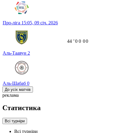
Про-ліга
15:05,
09 січ. 2026
44
ʼ
0
0
0
0
Аль-Таавун
2
Аль-Шабаб
0
До усіх матчів
реклама
Статистика
Всі турніри
Всі турніри