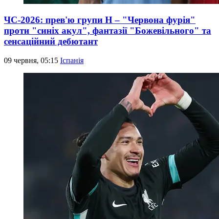
ЧС-2026: прев'ю групи Н – "Червона фурія"
проти "синіх акул", фантазії "Божевільного" та
сенсаційний дебютант
09 червня, 05:15
Іспанія