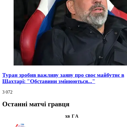
Туран зробив важливу заяву про своє майбутнє в
Шахтарі: "Обставини змінюються..."
3 072
Останні матчі гравця
хв
Г
А