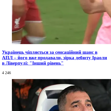
Українець чіпляється за сенсаційний шанс в
АПЛ – його вже продавали, зірка дебюту Іраоли
в Ліверпулі: "Інший рівень"
4 246