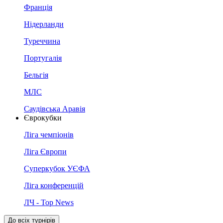
Франція
Нідерланди
Туреччина
Португалія
Бельгія
МЛС
Саудівська Аравія
Єврокубки
Ліга чемпіонів
Ліга Європи
Суперкубок УЄФА
Ліга конференцій
ЛЧ - Top News
До всіх турнірів