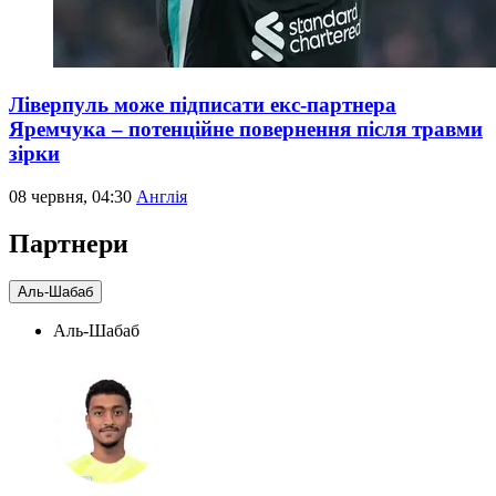
Ліверпуль може підписати екс-партнера
Яремчука – потенційне повернення після травми
зірки
08 червня, 04:30
Англія
Партнери
Аль-Шабаб
Аль-Шабаб