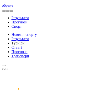
+
1
обране
Результати
Прогнози
Спорт
Новини спорту
Результати
Турніри
Статті
Прогнози
Трансфери
топ