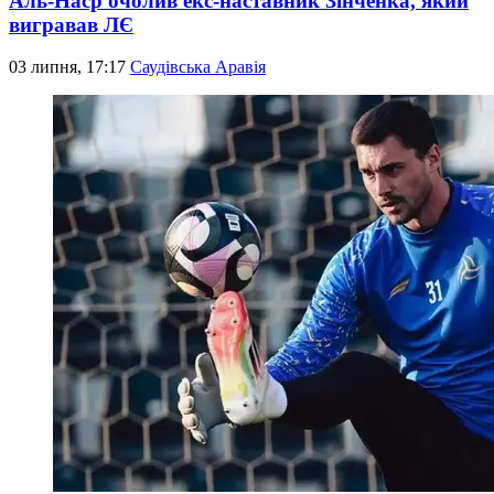
Аль-Наср очолив екс-наставник Зінченка, який
вигравав ЛЄ
03 липня, 17:17
Саудівська Аравія