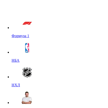
Формула 1
НБА
НХЛ