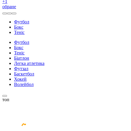
+
1
обране
Футбол
Бокс
Теніс
Футбол
Бокс
Теніс
Біатлон
Легка атлетика
Футзал
Баскетбол
Хокей
Волейбол
топ