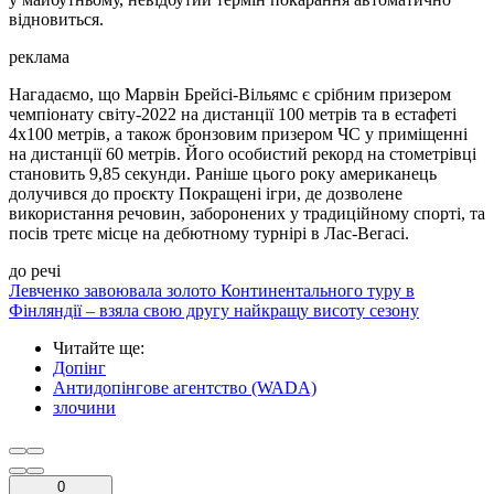
відновиться.
реклама
Нагадаємо, що Марвін Брейсі-Вільямс є срібним призером
чемпіонату світу-2022 на дистанції 100 метрів та в естафеті
4х100 метрів, а також бронзовим призером ЧС у приміщенні
на дистанції 60 метрів. Його особистий рекорд на стометрівці
становить 9,85 секунди. Раніше цього року американець
долучився до проєкту Покращені ігри, де дозволене
використання речовин, заборонених у традиційному спорті, та
посів третє місце на дебютному турнірі в Лас-Вегасі.
до речі
Левченко завоювала золото Континентального туру в
Фінляндії – взяла свою другу найкращу висоту сезону
Читайте ще
:
Допінг
Антидопінгове агентство (WADA)
злочини
0