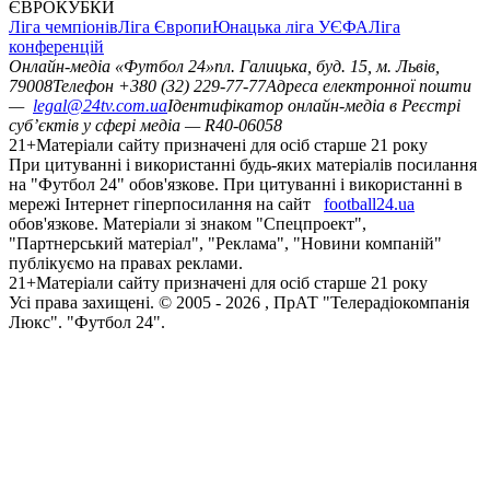
ЄВРОКУБКИ
Ліга чемпіонів
Ліга Європи
Юнацька ліга УЄФА
Ліга
конференцій
Онлайн-медіа «Футбол 24»
пл. Галицька, буд. 15, м. Львів,
79008
Телефон +380 (32) 229-77-77
Адреса електронної пошти
—
legal@24tv.com.ua
Ідентифікатор онлайн-медіа в Реєстрі
суб’єктів у сфері медіа — R40-06058
21+
Матеріали сайту призначені для осіб старше 21 року
При цитуванні і використанні будь-яких матеріалів посилання
на "Футбол 24" обов'язкове. При цитуванні і використанні в
мережі Інтернет гіперпосилання на сайт
football24.ua
обов'язкове. Матеріали зі знаком "Спецпроект",
"Партнерський матеріал", "Реклама", "Новини компаній"
публікуємо на правах реклами.
21+
Матеріали сайту призначені для осіб старше 21 року
Усi права захищенi. © 2005 -
2026
, ПрАТ "Телерадіокомпанія
Люкс". "Футбол 24".