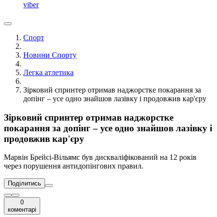
viber
Спорт
Новини Спорту
Легка атлетика
Зірковий спринтер отримав наджорстке покарання за
допінг – усе одно знайшов лазівку і продовжив кар'єру
Зірковий спринтер отримав наджорстке
покарання за допінг – усе одно знайшов лазівку і
продовжив кар'єру
Марвін Брейсі-Вільямс був дискваліфікований на 12 років
через порушення антидопінгових правил.
Поділитись
0
коментарі