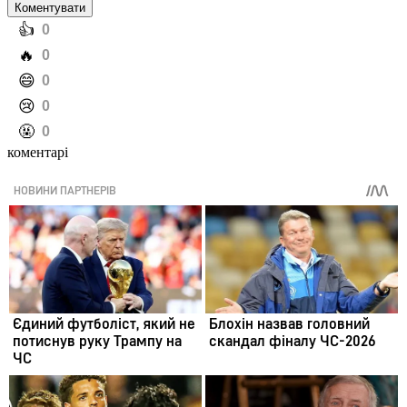
Коментувати
️👍
0
️🔥
0
️😄
0
️😢
0
️🤬
0
коментарі