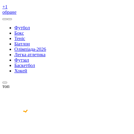
+
1
обране
Футбол
Бокс
Теніс
Біатлон
Олімпіада-2026
Легка атлетика
Футзал
Баскетбол
Хокей
топ