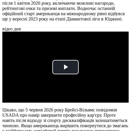
після 1 квітня 2026 року, включаючи можливі нагороди,
рейтингові очки та призові виплати. Водночас останній
офіційний старт американця на міжнародному рівні відбувся
ще у вересні 2023 року на етапі Діамантової ліги в Юджині.
відео дня
Play
Video
Цікаво, що 5 червня 2026 року Брейсі-Вільямс повідомив
USADA про намір завершити професійну кар'єру. Проте
навіть після відходу зі спорту дискваліфікація залишатиметься
чинною. Якщо американець вирішить повернутися до змагань
у майбутньому, невідбутий термін покарання автоматично