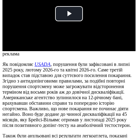
Play
Video
реклама
Як повідомляє
USADA
, порушення були зафіксовані в липні
2025 року, лютому 2026-го та квітні 2026-го. Саме третій
випадок став підставою для суттєвого посилення покарання.
Згідно з антидопінговими правилами, за подібні повторні
порушення спортсмену може загрожувати відсторонення
терміном від восьми років аж до довічної дискваліфікації.
Американське агентство зупинилося на 12-річному бані,
врахувавши обставини справи та попередню історію
спортсмена. Важливо, що нове покарання не починає діяти
негайно. Воно буде додане до чинної дискваліфікації на 45
місяців, яку Брейсі-Вільямс отримав у листопаді 2025 року
після позитивного допінг-тесту на анаболічний тестостерон.
Також були анульовані всі результати легкоатлета, показані