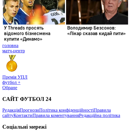
головна
матч-центр
Премія УПЛ
футбол +
Обране
САЙТ ФУТБОЛ 24
Редакція
Прогнози
Політика конфіденційності
Правила
сайту
Контакти
Правила коментування
Редакційна політика
Соціальні мережі