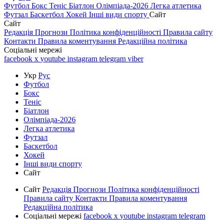
Футбол
Бокс
Теніс
Біатлон
Олімпіада-2026
Легка атлетика
Футзал
Баскетбол
Хокей
Інші види спорту
Сайт
Сайт
Редакція
Прогнози
Політика конфіденційності
Правила сайту
Контакти
Правила коментування
Редакційна політика
Соціальні мережі
facebook
x
youtube
instagram
telegram
viber
Укр
Рус
Футбол
Бокс
Теніс
Біатлон
Олімпіада-2026
Легка атлетика
Футзал
Баскетбол
Хокей
Інші види спорту
Сайт
Сайт
Редакція
Прогнози
Політика конфіденційності
Правила сайту
Контакти
Правила коментування
Редакційна політика
Соціальні мережі
facebook
x
youtube
instagram
telegram