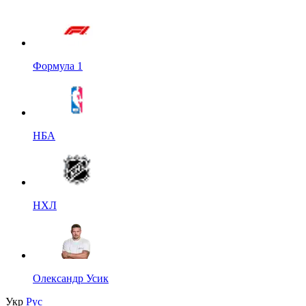
Формула 1
НБА
НХЛ
Олександр Усик
Укр
Рус