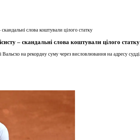
 скандальні слова коштували цілого статку
ісисту – скандальні слова коштували цілого статку
 Вальєхо на рекордну суму через висловлювання на адресу судді