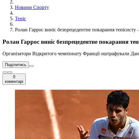
Новини Спорту
Теніс
Ролан Гаррос виніс безпрецедентне покарання тенісисту –
Ролан Гаррос виніс безпрецедентне покарання тен
Організатори Відкритого чемпіонату Франції оштрафували Дані
Поділитись
0
коментарі