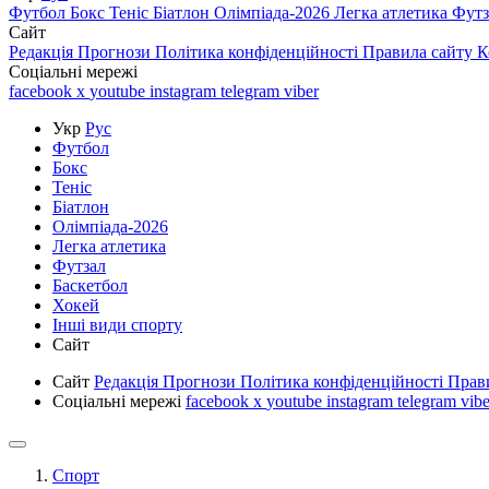
Футбол
Бокс
Теніс
Біатлон
Олімпіада-2026
Легка атлетика
Фут
Сайт
Редакція
Прогнози
Політика конфіденційності
Правила сайту
К
Соціальні мережі
facebook
x
youtube
instagram
telegram
viber
Укр
Рус
Футбол
Бокс
Теніс
Біатлон
Олімпіада-2026
Легка атлетика
Футзал
Баскетбол
Хокей
Інші види спорту
Сайт
Сайт
Редакція
Прогнози
Політика конфіденційності
Прав
Соціальні мережі
facebook
x
youtube
instagram
telegram
vibe
Спорт