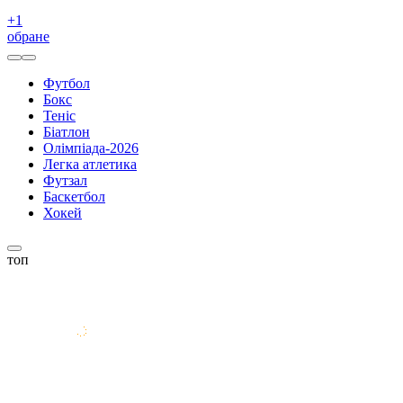
+
1
обране
Футбол
Бокс
Теніс
Біатлон
Олімпіада-2026
Легка атлетика
Футзал
Баскетбол
Хокей
топ