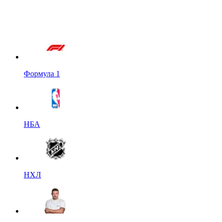
Формула 1
НБА
НХЛ