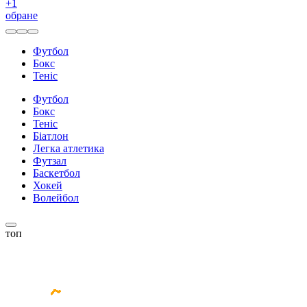
+
1
обране
Футбол
Бокс
Теніс
Футбол
Бокс
Теніс
Біатлон
Легка атлетика
Футзал
Баскетбол
Хокей
Волейбол
топ