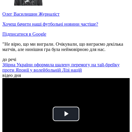
Олег Василишин
Журналіст
Хочеш бачити наші футбольні новини частіше?
Підписатися в Google
"Не вірю, що ми виграли. Очікували, що виграємо декілька
матчів, але нинішня гра була неймовірною для нас.
до речі
Збірна України оформила шалену перемогу на тай-брейку
проти Японії у волейбольній Лізі націй
відео дня
Play