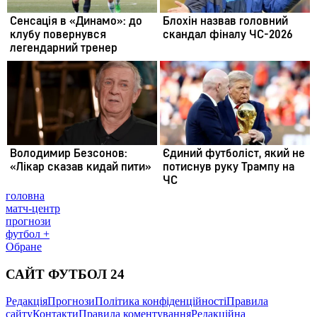
головна
матч-центр
прогнози
футбол +
Обране
САЙТ ФУТБОЛ 24
Редакція
Прогнози
Політика конфіденційності
Правила
сайту
Контакти
Правила коментування
Редакційна