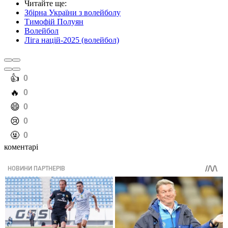
Читайте ще
:
Збірна України з волейболу
Тимофій Полуян
Волейбол
Ліга націй-2025 (волейбол)
️👍
0
️🔥
0
️😄
0
️😢
0
️🤬
0
коментарі