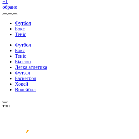
+
1
обране
Футбол
Бокс
Теніс
Футбол
Бокс
Теніс
Біатлон
Легка атлетика
Футзал
Баскетбол
Хокей
Волейбол
топ