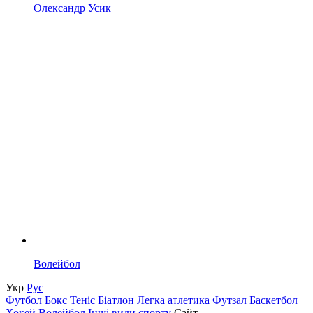
Олександр Усик
Волейбол
Укр
Рус
Футбол
Бокс
Теніс
Біатлон
Легка атлетика
Футзал
Баскетбол
Хокей
Волейбол
Інші види спорту
Сайт