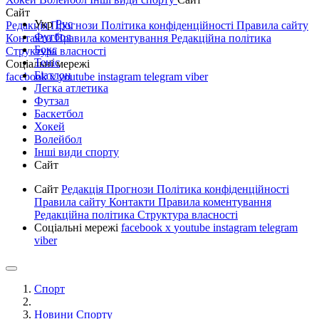
Сайт
Укр
Рус
Редакція
Прогнози
Політика конфіденційності
Правила сайту
Футбол
Контакти
Правила коментування
Редакційна політика
Бокс
Структура власності
Теніс
Соціальні мережі
Біатлон
facebook
x
youtube
instagram
telegram
viber
Легка атлетика
Футзал
Баскетбол
Хокей
Волейбол
Інші види спорту
Сайт
Сайт
Редакція
Прогнози
Політика конфіденційності
Правила сайту
Контакти
Правила коментування
Редакційна політика
Структура власності
Соціальні мережі
facebook
x
youtube
instagram
telegram
viber
Спорт
Новини Спорту