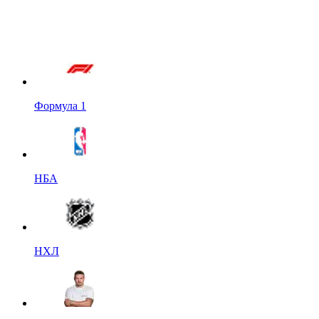
Формула 1
НБА
НХЛ