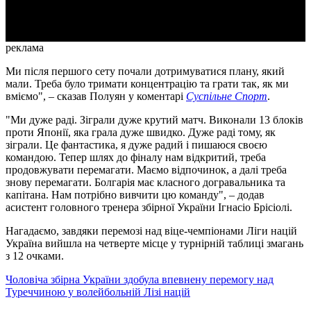
Video
реклама
Ми після першого сету почали дотримуватися плану, який
мали. Треба було тримати концентрацію та грати так, як ми
вміємо", – сказав Полуян у коментарі
Суспільне Спорт
.
"Ми дуже раді. Зіграли дуже крутий матч. Виконали 13 блоків
проти Японії, яка грала дуже швидко. Дуже раді тому, як
зіграли. Це фантастика, я дуже радий і пишаюся своєю
командою. Тепер шлях до фіналу нам відкритий, треба
продовжувати перемагати. Маємо відпочинок, а далі треба
знову перемагати. Болгарія має класного догравальника та
капітана. Нам потрібно вивчити цю команду", – додав
асистент головного тренера збірної України Ігнасіо Брісіолі.
Нагадаємо, завдяки перемозі над віце-чемпіонами Ліги націй
Україна вийшла на четверте місце у турнірній таблиці змагань
з 12 очками.
Чоловіча збірна України здобула впевнену перемогу над
Туреччиною у волейбольній Лізі націй