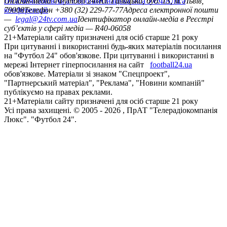
Ліга чемпіонів
Онлайн-медіа «Футбол 24»
Ліга Європи
Юнацька ліга УЄФА
пл. Галицька, буд. 15, м. Львів,
Ліга
конференцій
79008
Телефон +380 (32) 229-77-77
Адреса електронної пошти
—
legal@24tv.com.ua
Ідентифікатор онлайн-медіа в Реєстрі
суб’єктів у сфері медіа — R40-06058
21+
Матеріали сайту призначені для осіб старше 21 року
При цитуванні і використанні будь-яких матеріалів посилання
на "Футбол 24" обов'язкове. При цитуванні і використанні в
мережі Інтернет гіперпосилання на сайт
football24.ua
обов'язкове. Матеріали зі знаком "Спецпроект",
"Партнерський матеріал", "Реклама", "Новини компаній"
публікуємо на правах реклами.
21+
Матеріали сайту призначені для осіб старше 21 року
Усi права захищенi. © 2005 -
2026
, ПрАТ "Телерадіокомпанія
Люкс". "Футбол 24".