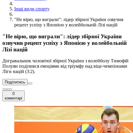
Інші види спорту
"Не вірю, що виграли": лідер збірної України озвучив
рецепт успіху з Японією у волейбольній Лізі націй
"Не вірю, що виграли": лідер збірної України
озвучив рецепт успіху з Японією у волейбольній
Лізі націй
Догравальник чоловічої збірної України з волейболу Тимофій
Полуян поділився емоціями від тріумфу над віце-чемпіонами
Ліги націй (3:2).
Поділитись
0
коментарі