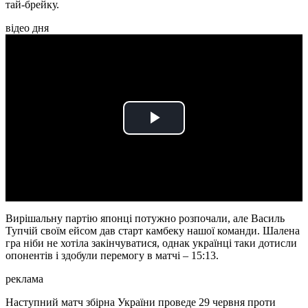
тай-брейку.
відео дня
Play
Video
Вирішальну партію японці потужно розпочали, але Василь
Тупчій своїм ейсом дав старт камбеку нашої команди. Шалена
гра ніби не хотіла закінчуватися, однак українці таки дотисли
опонентів і здобули перемогу в матчі – 15:13.
реклама
Наступний матч збірна України проведе 29 червня проти