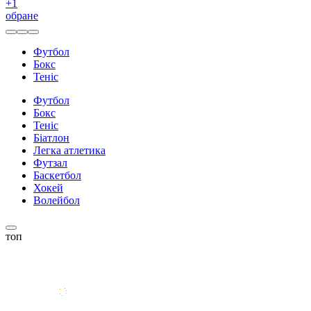
+
1
обране
Футбол
Бокс
Теніс
Футбол
Бокс
Теніс
Біатлон
Легка атлетика
Футзал
Баскетбол
Хокей
Волейбол
топ