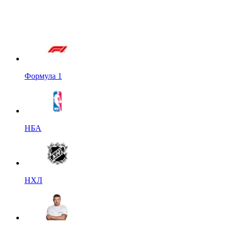
Формула 1
НБА
НХЛ