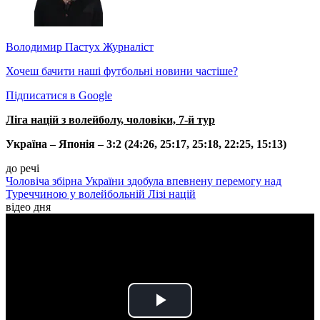
Володимир Пастух
Журналіст
Хочеш бачити наші футбольні новини частіше?
Підписатися в Google
Ліга націй з волейболу, чоловіки, 7-й тур
Україна – Японія – 3:2 (24:26, 25:17, 25:18, 22:25, 15:13)
до речі
Чоловіча збірна України здобула впевнену перемогу над
Туреччиною у волейбольній Лізі націй
відео дня
Play