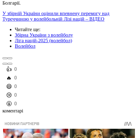
Болгарії.
У збірній України оцінили впевнену перемогу над
Туреччиною у волейбольній Лізі націй – ВІДЕО
Читайте ще
:
Збірна України з волейболу
Ліга націй-2025 (волейбол)
Волейбол
️👍
0
️🔥
0
️😄
0
️😢
0
️🤬
0
коментарі