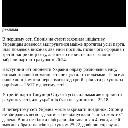
Video
реклама
В першому сеті Японія на старті захопила ініціативу.
Українцям довелося відігруватися майже протягом усієї партії.
Ілля Ковальов виконав два ейси поспіль, після чого оформив і
третій наприкінці сету, але цього не вистачило – японці
забрали партію з рахунком 26:24.
Наступний сет опоненти України одразу розпочали з ейсу,
натомість нашій команді геть не щастило з подачами. Та все ж
наші хлопці змогли переломити хід гри й зрівняти рахунок за
партіями – 25:17 у другому сеті.
У третій партії Тацунорі Оцука з усіх сил намагався зрівняти
рахунок у сеті, але українців було не зупинити – 25:18.
В четвертому сеті Україна могла закривати поєдинок. Японці
не збирались легко здаватись і не відпускали "синьо-жовтих"
далеко. Вони не тільки відіграли відставання в 4 очки, але й
змогли забрати партію з рахунком 25:22, довівши справу до