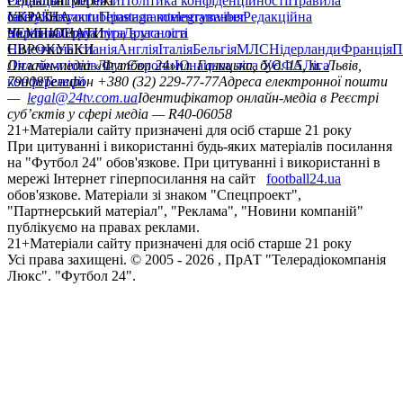
Редакція
Соціальні мережі
Прогнози
Політика конфіденційності
Правила
сайту
facebook
УКРАЇНА
Контакти
x
youtube
Правила коментування
instagram
telegram
viber
Редакційна
політика
Україна
ЧЕМПІОНАТИ
Перша ліга
Структура власності
Друга ліга
Німеччина
ЄВРОКУБКИ
Іспанія
Англія
Італія
Бельгія
МЛС
Нідерланди
Франція
П
Ліга чемпіонів
Онлайн-медіа «Футбол 24»
Ліга Європи
Юнацька ліга УЄФА
пл. Галицька, буд. 15, м. Львів,
Ліга
конференцій
79008
Телефон +380 (32) 229-77-77
Адреса електронної пошти
—
legal@24tv.com.ua
Ідентифікатор онлайн-медіа в Реєстрі
суб’єктів у сфері медіа — R40-06058
21+
Матеріали сайту призначені для осіб старше 21 року
При цитуванні і використанні будь-яких матеріалів посилання
на "Футбол 24" обов'язкове. При цитуванні і використанні в
мережі Інтернет гіперпосилання на сайт
football24.ua
обов'язкове. Матеріали зі знаком "Спецпроект",
"Партнерський матеріал", "Реклама", "Новини компаній"
публікуємо на правах реклами.
21+
Матеріали сайту призначені для осіб старше 21 року
Усi права захищенi. © 2005 -
2026
, ПрАТ "Телерадіокомпанія
Люкс". "Футбол 24".