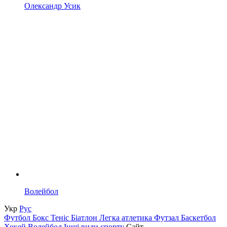
Олександр Усик
Волейбол
Укр
Рус
Футбол
Бокс
Теніс
Біатлон
Легка атлетика
Футзал
Баскетбол
Хокей
Волейбол
Інші види спорту
Сайт