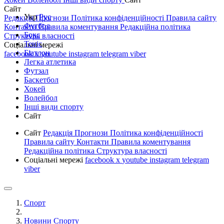
Сайт
Укр
Рус
Редакція
Прогнози
Політика конфіденційності
Правила сайту
Футбол
Контакти
Правила коментування
Редакційна політика
Бокс
Структура власності
Теніс
Соціальні мережі
Біатлон
facebook
x
youtube
instagram
telegram
viber
Легка атлетика
Футзал
Баскетбол
Хокей
Волейбол
Інші види спорту
Сайт
Сайт
Редакція
Прогнози
Політика конфіденційності
Правила сайту
Контакти
Правила коментування
Редакційна політика
Структура власності
Соціальні мережі
facebook
x
youtube
instagram
telegram
viber
Спорт
Новини Спорту