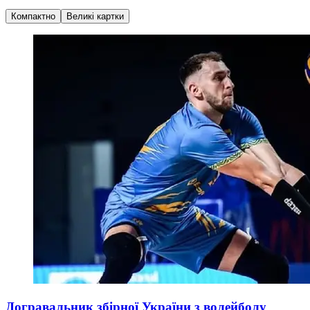
Компактно
Великі картки
Догравальник збірної України з волейболу