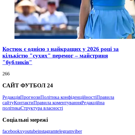
Костюк є однією з найкращих у 2026 році за
кількістю "сухих" перемог – майстриня
"бубликів"
266
САЙТ ФУТБОЛ 24
Редакція
Прогнози
Політика конфіденційності
Правила
сайту
Контакти
Правила коментування
Редакційна
політика
Структура власності
Соціальні мережі
facebook
x
youtube
instagram
telegram
viber