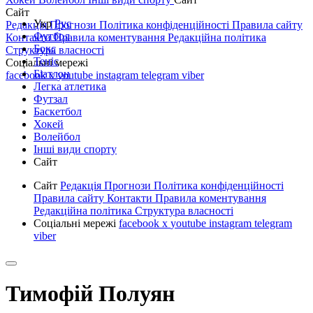
Сайт
Укр
Рус
Редакція
Прогнози
Політика конфіденційності
Правила сайту
Футбол
Контакти
Правила коментування
Редакційна політика
Бокс
Структура власності
Теніс
Соціальні мережі
Біатлон
facebook
x
youtube
instagram
telegram
viber
Легка атлетика
Футзал
Баскетбол
Хокей
Волейбол
Інші види спорту
Сайт
Сайт
Редакція
Прогнози
Політика конфіденційності
Правила сайту
Контакти
Правила коментування
Редакційна політика
Структура власності
Соціальні мережі
facebook
x
youtube
instagram
telegram
viber
Тимофій Полуян