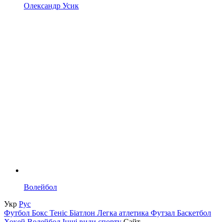
Олександр Усик
Волейбол
Укр
Рус
Футбол
Бокс
Теніс
Біатлон
Легка атлетика
Футзал
Баскетбол
Хокей
Волейбол
Інші види спорту
Сайт