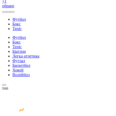
+
1
обране
Футбол
Бокс
Теніс
Футбол
Бокс
Теніс
Біатлон
Легка атлетика
Футзал
Баскетбол
Хокей
Волейбол
топ