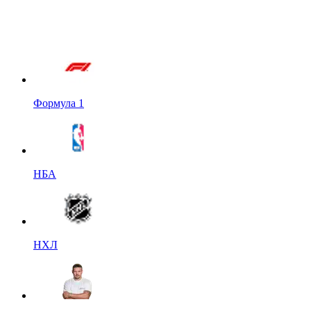
Формула 1
НБА
НХЛ