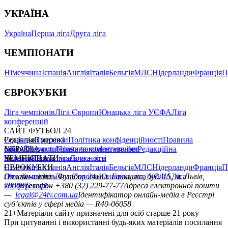
УКРАЇНА
Україна
Перша ліга
Друга ліга
ЧЕМПІОНАТИ
Німеччина
Іспанія
Англія
Італія
Бельгія
МЛС
Нідерланди
Франція
П
ЄВРОКУБКИ
Ліга чемпіонів
Ліга Європи
Юнацька ліга УЄФА
Ліга
конференцій
САЙТ ФУТБОЛ 24
Редакція
Соціальні мережі
Прогнози
Політика конфіденційності
Правила
сайту
facebook
УКРАЇНА
Контакти
x
youtube
Правила коментування
instagram
telegram
viber
Редакційна
політика
Україна
ЧЕМПІОНАТИ
Перша ліга
Структура власності
Друга ліга
Німеччина
ЄВРОКУБКИ
Іспанія
Англія
Італія
Бельгія
МЛС
Нідерланди
Франція
П
Ліга чемпіонів
Онлайн-медіа «Футбол 24»
Ліга Європи
Юнацька ліга УЄФА
пл. Галицька, буд. 15, м. Львів,
Ліга
конференцій
79008
Телефон +380 (32) 229-77-77
Адреса електронної пошти
—
legal@24tv.com.ua
Ідентифікатор онлайн-медіа в Реєстрі
суб’єктів у сфері медіа — R40-06058
21+
Матеріали сайту призначені для осіб старше 21 року
При цитуванні і використанні будь-яких матеріалів посилання