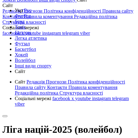
Сайт
Укр
Рус
Редакція
Прогнози
Політика конфіденційності
Правила сайту
Футбол
Контакти
Правила коментування
Редакційна політика
Бокс
Структура власності
Теніс
Соціальні мережі
Біатлон
facebook
x
youtube
instagram
telegram
viber
Легка атлетика
Футзал
Баскетбол
Хокей
Волейбол
Інші види спорту
Сайт
Сайт
Редакція
Прогнози
Політика конфіденційності
Правила сайту
Контакти
Правила коментування
Редакційна політика
Структура власності
Соціальні мережі
facebook
x
youtube
instagram
telegram
viber
Ліга націй-2025 (волейбол)