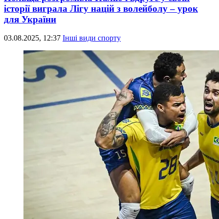
історії виграла Лігу націй з волейболу – урок
для України
03.08.2025, 12:37
Інші види спорту