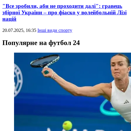
"Все зробили, аби не проходити далі": гравець
збірної України – про фіаско у волейбольній Лізі
націй
20.07.2025, 16:35
Інші види спорту
Популярне на футбол 24