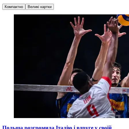
Компактно
Великі картки
Польща розгромила Італію і вдруге у своїй