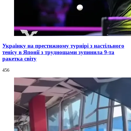
Українку на престижному турнірі з настільного
тенісу в Японії з труднощами зупинила 9-та
ракетка світу
456