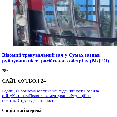
Відомий тренувальний зал у Сумах зазнав
руйнувань після російського обстрілу (ВІДЕО)
286
САЙТ ФУТБОЛ 24
Редакція
Прогнози
Політика конфіденційності
Правила
сайту
Контакти
Правила коментування
Редакційна
політика
Структура власності
Соціальні мережі