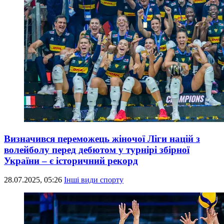
Визначився переможець жіночої Ліги націй з
волейболу перед дебютом у турнірі збірної
України – є історичний рекорд
28.07.2025, 05:26
Інші види спорту