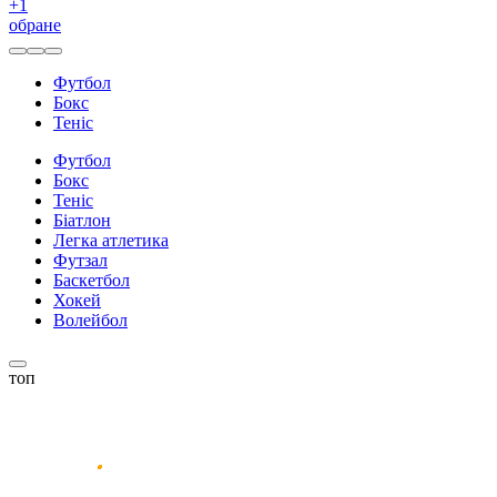
+
1
обране
Футбол
Бокс
Теніс
Футбол
Бокс
Теніс
Біатлон
Легка атлетика
Футзал
Баскетбол
Хокей
Волейбол
топ