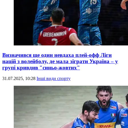
Визначився ще один невдаха плей-офф Ліги
націй з волейболу, де мала зіграти Україна – у
групі кривдив "синьо-жовтих"
31.07.2025, 10:28
Інші види спорту