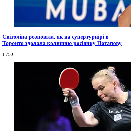
Світоліна розповіла, як на супертурнірі в
Торонто здолала колишню росіянку Потапову
1 750