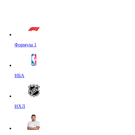
Формула 1
НБА
НХЛ