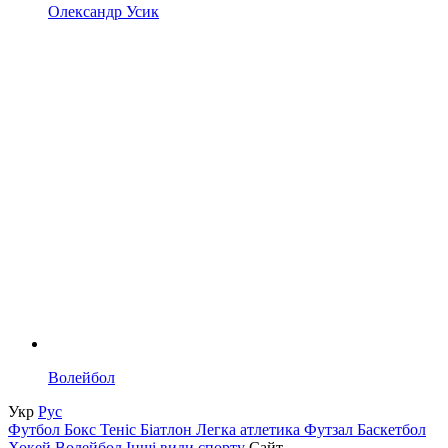
Олександр Усик
Волейбол
Укр
Рус
Футбол
Бокс
Теніс
Біатлон
Легка атлетика
Футзал
Баскетбол
Хокей
Волейбол
Інші види спорту
Сайт