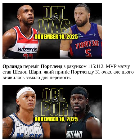
Орландо
переміг
Портленд
з рахунком 115:112. MVP матчу
став Шедон Шарп, який приніс Портленду 31 очко, але цього
виявилось замало для перемоги.