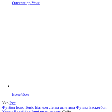
Олександр Усик
Волейбол
Укр
Рус
Футбол
Бокс
Теніс
Біатлон
Легка атлетика
Футзал
Баскетбол
Хокей
Волейбол
Інші види спорту
Сайт