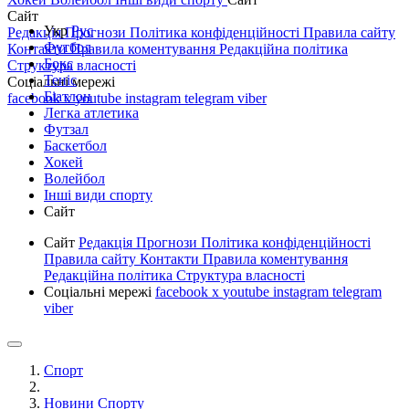
Сайт
Укр
Рус
Редакція
Прогнози
Політика конфіденційності
Правила сайту
Футбол
Контакти
Правила коментування
Редакційна політика
Бокс
Структура власності
Теніс
Соціальні мережі
Біатлон
facebook
x
youtube
instagram
telegram
viber
Легка атлетика
Футзал
Баскетбол
Хокей
Волейбол
Інші види спорту
Сайт
Сайт
Редакція
Прогнози
Політика конфіденційності
Правила сайту
Контакти
Правила коментування
Редакційна політика
Структура власності
Соціальні мережі
facebook
x
youtube
instagram
telegram
viber
Спорт
Новини Спорту