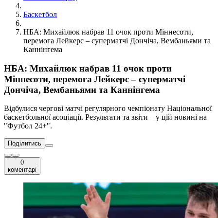
Баскетбол
НБА: Михайлюк набрав 11 очок проти Міннесоти,
перемога Лейкерс – суперматчі Дончіча, Вембаньями та
Каннінгема
НБА: Михайлюк набрав 11 очок проти
Міннесоти, перемога Лейкерс – суперматчі
Дончіча, Вембаньями та Каннінгема
Відбулися чергові матчі регулярного чемпіонату Національної
баскетбольної асоціації. Результати та звіти – у цій новині на
"Футбол 24+".
Поділитись
0
коментарі