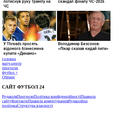
головна
матч-центр
прогнози
футбол +
Обране
САЙТ ФУТБОЛ 24
Редакція
Прогнози
Політика конфіденційності
Правила
сайту
Контакти
Правила коментування
Редакційна
політика
Структура власності