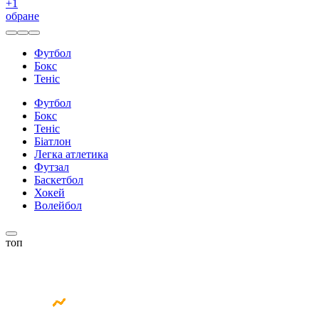
+
1
обране
Футбол
Бокс
Теніс
Футбол
Бокс
Теніс
Біатлон
Легка атлетика
Футзал
Баскетбол
Хокей
Волейбол
топ