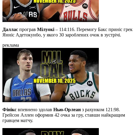
Даллас
програв
Мілуокі
– 114:116. Перемогу Бакс приніс грек
Янніс Адетокунбо, у якого 30 зароблених очок в зустрічі.
реклама
Фінікс
впевнено здолав
Нью-Орлеан
з рахунком 121:98.
Грейсон Аллен оформив 42 очка за гру, ставши найкращим
гравцем матчу.