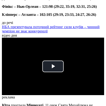
Фінікс – Нью-Орлеан – 121:98 (29:22, 35:19, 32:31, 25:26)
Кліпперс – Атланта – 102:105 (29:19, 23:33, 24:27, 26:26)
до речі
НБА презентувала поточний рейтинг сили клубів – чинний
чемпіон не знає конкуренції
відео дня
Play
Video
реклама
Юта
програла
Міннесоті
. 11 очок Свята Михайлюка не