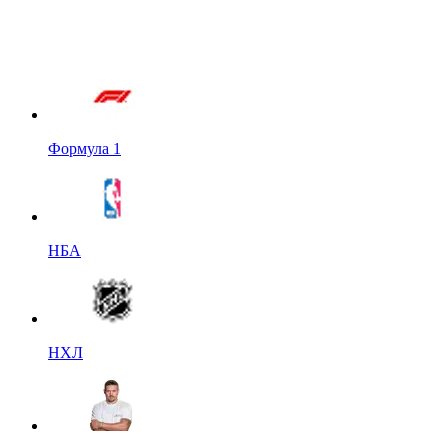
Формула 1
НБА
НХЛ