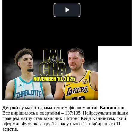
Play
Video
Детройт
у матчі з драматичним фіналом дотис
Вашингтон
.
Все вирішилось в овертаймі – 137:135. Найрезультативнішим
гравцем матчу став захисник Пістонс Кейд Каннінгем, який
оформив 46 очок за гру. Також у нього 12 підбирань та 11
асистів.