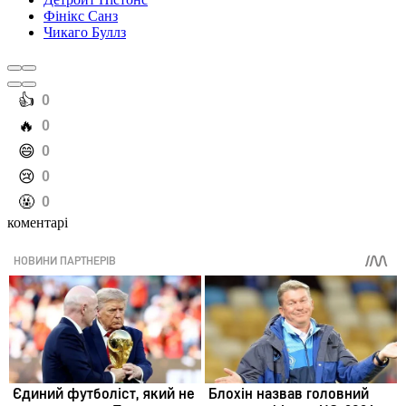
Фінікс Санз
Чикаго Буллз
️👍
0
️🔥
0
️😄
0
️😢
0
️🤬
0
коментарі