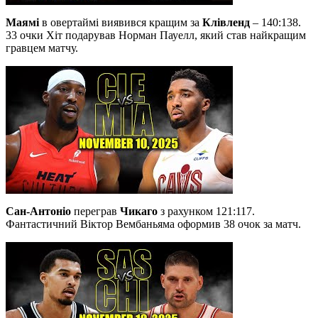
Маямі
в овертаймі виявився кращим за
Клівленд
– 140:138.
33 очки Хіт подарував Норман Пауелл, який став найкращим
гравцем матчу.
Сан-Антоніо
переграв
Чикаго
з рахунком 121:117.
Фантастичний Віктор Вембаньяма оформив 38 очок за матч.