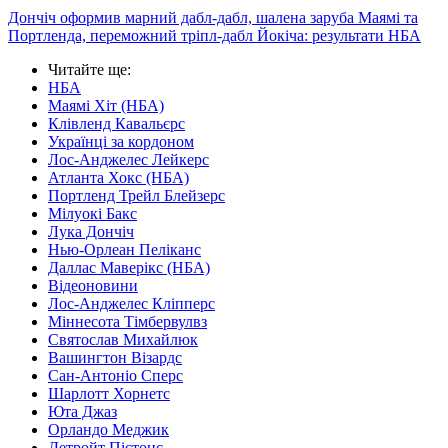
Дончіч оформив марний дабл-дабл, шалена заруба Маямі та
Портленда, переможний тріпл-дабл Йокіча: результати НБА
Читайте ще
:
НБА
Маямі Хіт (НБА)
Клівленд Кавальєрс
Українці за кордоном
Лос-Анджелес Лейкерс
Атланта Хокс (НБА)
Портленд Трейл Блейзерс
Мілуокі Бакс
Лука Дончіч
Нью-Орлеан Пеліканс
Даллас Маверікс (НБА)
Відеоновини
Лос-Анджелес Кліпперс
Міннесота Тімбервулвз
Святослав Михайлюк
Вашингтон Візардс
Сан-Антоніо Сперс
Шарлотт Хорнетс
Юта Джаз
Орландо Меджик
Детройт Пістонс