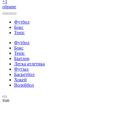
+
1
обране
Футбол
Бокс
Теніс
Футбол
Бокс
Теніс
Біатлон
Легка атлетика
Футзал
Баскетбол
Хокей
Волейбол
топ