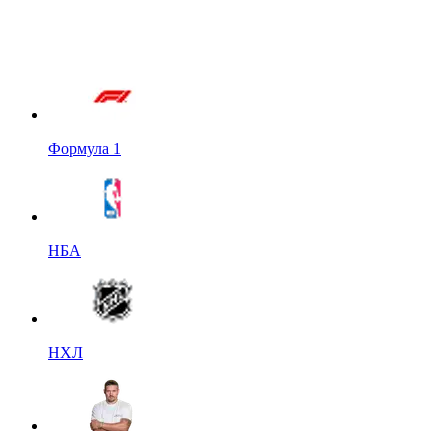
Формула 1
НБА
НХЛ