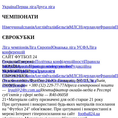
Україна
Перша ліга
Друга ліга
ЧЕМПІОНАТИ
Німеччина
Іспанія
Англія
Італія
Бельгія
МЛС
Нідерланди
Франція
П
ЄВРОКУБКИ
Ліга чемпіонів
Ліга Європи
Юнацька ліга УЄФА
Ліга
конференцій
САЙТ ФУТБОЛ 24
Редакція
Соціальні мережі
Прогнози
Політика конфіденційності
Правила
сайту
facebook
УКРАЇНА
Контакти
x
youtube
Правила коментування
instagram
telegram
viber
Редакційна
політика
Україна
ЧЕМПІОНАТИ
Перша ліга
Структура власності
Друга ліга
Німеччина
ЄВРОКУБКИ
Іспанія
Англія
Італія
Бельгія
МЛС
Нідерланди
Франція
П
Ліга чемпіонів
Онлайн-медіа «Футбол 24»
Ліга Європи
Юнацька ліга УЄФА
пл. Галицька, буд. 15, м. Львів,
Ліга
конференцій
79008
Телефон +380 (32) 229-77-77
Адреса електронної пошти
—
legal@24tv.com.ua
Ідентифікатор онлайн-медіа в Реєстрі
суб’єктів у сфері медіа — R40-06058
21+
Матеріали сайту призначені для осіб старше 21 року
При цитуванні і використанні будь-яких матеріалів посилання
на "Футбол 24" обов'язкове. При цитуванні і використанні в
мережі Інтернет гіперпосилання на сайт
football24.ua