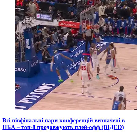
Всі півфінальні пари конференцій визначені в
НБА – топ-8 продовжують плей-офф (ВІДЕО)