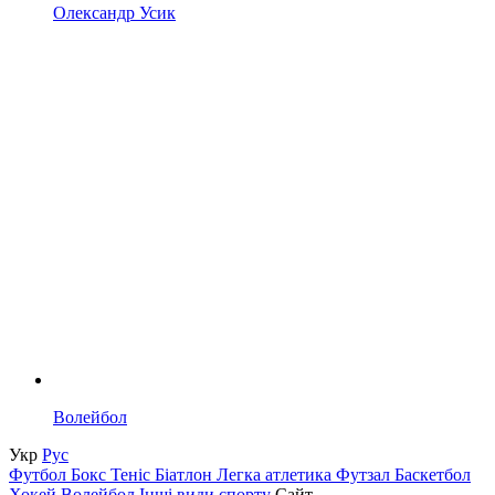
Олександр Усик
Волейбол
Укр
Рус
Футбол
Бокс
Теніс
Біатлон
Легка атлетика
Футзал
Баскетбол
Хокей
Волейбол
Інші види спорту
Сайт