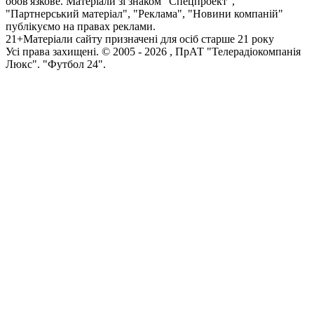
обов'язкове. Матеріали зі знаком "Спецпроект",
"Партнерський матеріал", "Реклама", "Новини компаній"
публікуємо на правах реклами.
21+
Матеріали сайту призначені для осіб старше 21 року
Усi права захищенi. © 2005 -
2026
, ПрАТ "Телерадіокомпанія
Люкс". "Футбол 24".