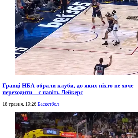
Гравці НБА обрали клуби, до яких ніхто не хоче
переходити – є навіть Лейкерс
18 травня, 19:26
Баскетбол