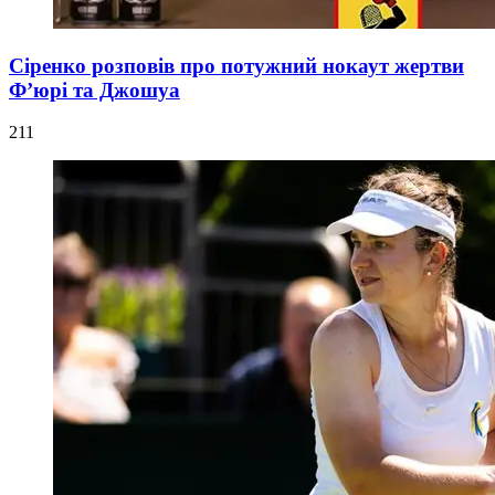
Сіренко розповів про потужний нокаут жертви
Ф’юрі та Джошуа
211