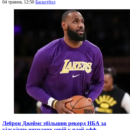
04 травня, 12:50
Баскетбол
Леброн Джеймс збільшив рекорд НБА за
кількістю виграних серій у плей-офф