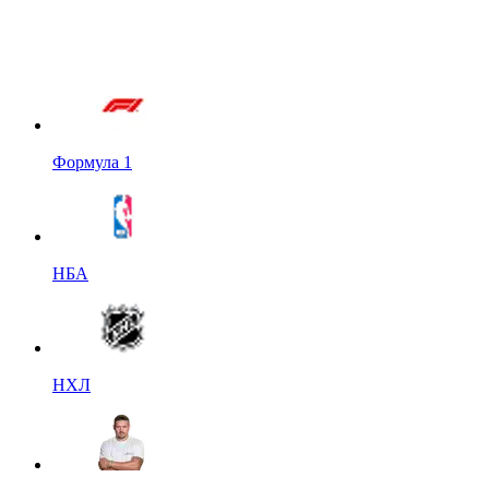
Формула 1
НБА
НХЛ