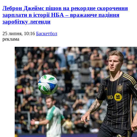
Леброн Джеймс пішов на рекордне скорочення
зарплати в історії НБА – вражаюче падіння
заробітку легенди
25 липня, 10:16
Баскетбол
реклама