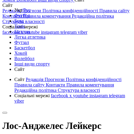
Сайт
Укр
Рус
Редакція
Прогнози
Політика конфіденційності
Правила сайту
Футбол
Контакти
Правила коментування
Редакційна політика
Бокс
Структура власності
Теніс
Соціальні мережі
Біатлон
facebook
x
youtube
instagram
telegram
viber
Легка атлетика
Футзал
Баскетбол
Хокей
Волейбол
Інші види спорту
Сайт
Сайт
Редакція
Прогнози
Політика конфіденційності
Правила сайту
Контакти
Правила коментування
Редакційна політика
Структура власності
Соціальні мережі
facebook
x
youtube
instagram
telegram
viber
Лос-Анджелес Лейкерс