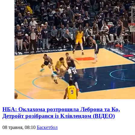
НБА: Оклахома розтрощила Леброна та Ко,
Детройт розібрався із Клівлендом (ВІДЕО)
08 травня, 08:10
Баскетбол