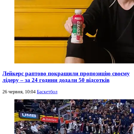
Лейкерс раптово покращили пропозицію своєму
лідеру – за 24 години додали 50 відсотків
26 червня, 10:04
Баскетбол