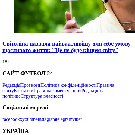
Світоліна назвала найважливішу для себе умову
щасливого життя: "Це не буде кінцем світу"
182
САЙТ ФУТБОЛ 24
Редакція
Прогнози
Політика конфіденційності
Правила
сайту
Контакти
Правила коментування
Редакційна
політика
Структура власності
Соціальні мережі
facebook
x
youtube
instagram
telegram
viber
УКРАЇНА