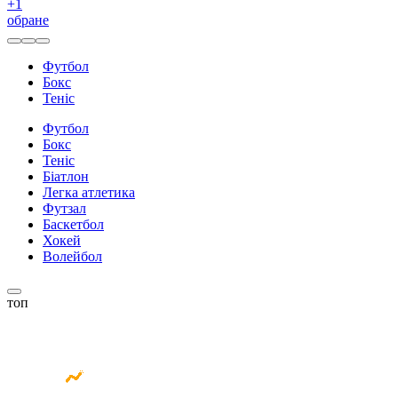
+
1
обране
Футбол
Бокс
Теніс
Футбол
Бокс
Теніс
Біатлон
Легка атлетика
Футзал
Баскетбол
Хокей
Волейбол
топ