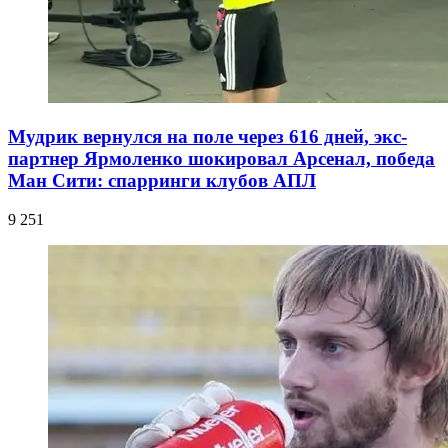
Мудрик вернулся на поле через 616 дней, экс-
партнер Ярмоленко шокировал Арсенал, победа
Ман Сити: спарринги клубов АПЛ
9 251