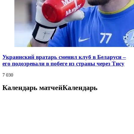
Украинский вратарь сменил клуб в Беларуси –
его подозревали в побеге из страны через Тису
7 030
Календарь матчей
Календарь