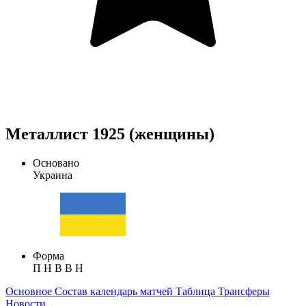
Металлист 1925 (женщины)
Основано
Украина
Форма
П
Н
В
В
Н
Основное
Состав
календарь матчей
Таблица
Трансферы
Новости