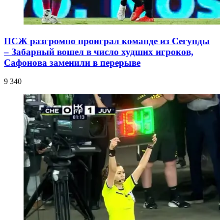
ПСЖ разгромно проиграл команде из Сегунды
– Забарный вошел в число худших игроков,
Сафонова заменили в перерыве
9 340