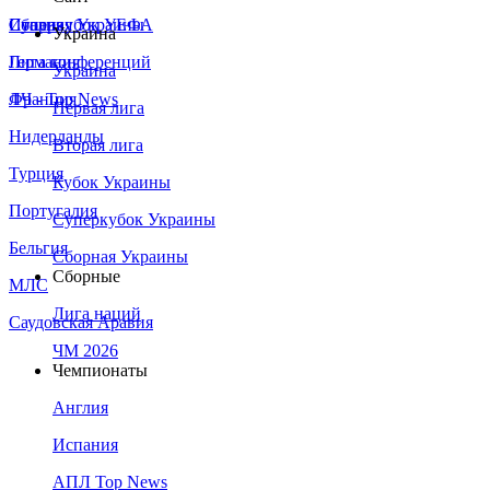
Сборная Украины
Италия
Суперкубок УЕФА
Украина
Германия
Лига конференций
Украина
Франция
ЛЧ - Top News
Первая лига
Нидерланды
Вторая лига
Турция
Кубок Украины
Португалия
Суперкубок Украины
Бельгия
Сборная Украины
Сборные
МЛС
Лига наций
Саудовская Аравия
ЧМ 2026
Чемпионаты
Англия
Испания
АПЛ Top News