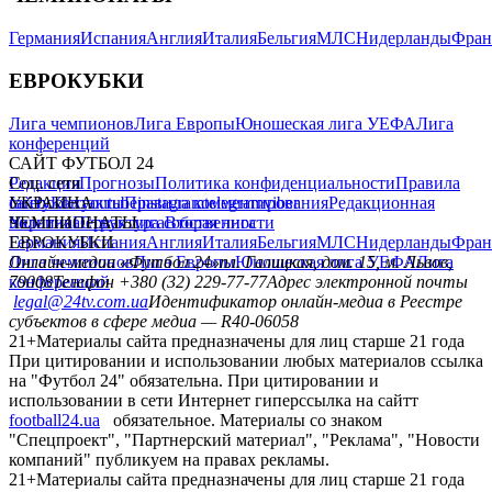
Германия
Испания
Англия
Италия
Бельгия
МЛС
Нидерланды
Фран
ЕВРОКУБКИ
Лига чемпионов
Лига Европы
Юношеская лига УЕФА
Лига
конференций
САЙТ ФУТБОЛ 24
Редакция
Соц. сети
Прогнозы
Политика конфиденциальности
Правила
сайту
facebook
УКРАИНА
Контакты
x
youtube
Правила комментирования
instagram
telegram
viber
Редакционная
политика
Украина
ЧЕМПИОНАТЫ
Первая лига
Структура собственности
Вторая лига
Германия
ЕВРОКУБКИ
Испания
Англия
Италия
Бельгия
МЛС
Нидерланды
Фран
Лига чемпионов
Онлайн-медиа «Футбол 24»
Лига Европы
пл. Галицкая, дом. 15, м. Львов,
Юношеская лига УЕФА
Лига
конференций
79008
Телефон +380 (32) 229-77-77
Адрес электронной почты
legal@24tv.com.ua
Идентификатор онлайн-медиа в Реестре
субъектов в сфере медиа — R40-06058
21+
Материалы сайта предназначены для лиц старше 21 года
При цитировании и использовании любых материалов ссылка
на "Футбол 24" обязательна. При цитировании и
использовании в сети Интернет гиперссылка на сайтт
football24.ua
обязательное. Материалы со знаком
"Спецпроект", "Партнерский материал", "Реклама", "Новости
компаний" публикуем на правах рекламы.
21+
Материалы сайта предназначены для лиц старше 21 года