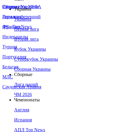
Сборная Украины
Италия
Суперкубок УЕФА
Украина
Германия
Лига конференций
Украина
Франция
ЛЧ - Top News
Первая лига
Нидерланды
Вторая лига
Турция
Кубок Украины
Португалия
Суперкубок Украины
Бельгия
Сборная Украины
Сборные
МЛС
Лига наций
Саудовская Аравия
ЧМ 2026
Чемпионаты
Англия
Испания
АПЛ Top News