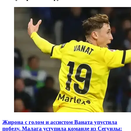
Жирона с голом и ассистом Ваната упустила
победу, Малага уступила команде из Сегунды: