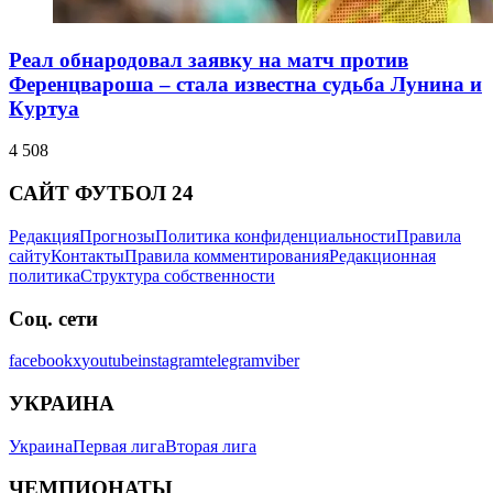
Реал обнародовал заявку на матч против
Ференцвароша – стала известна судьба Лунина и
Куртуа
4 508
САЙТ ФУТБОЛ 24
Редакция
Прогнозы
Политика конфиденциальности
Правила
сайту
Контакты
Правила комментирования
Редакционная
политика
Структура собственности
Соц. сети
facebook
x
youtube
instagram
telegram
viber
УКРАИНА
Украина
Первая лига
Вторая лига
ЧЕМПИОНАТЫ