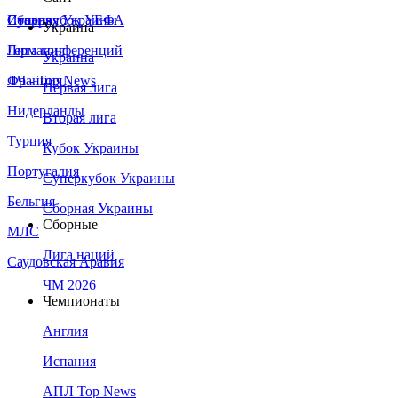
Сборная Украины
Италия
Суперкубок УЕФА
Украина
Германия
Лига конференций
Украина
Франция
ЛЧ - Top News
Первая лига
Нидерланды
Вторая лига
Турция
Кубок Украины
Португалия
Суперкубок Украины
Бельгия
Сборная Украины
Сборные
МЛС
Лига наций
Саудовская Аравия
ЧМ 2026
Чемпионаты
Англия
Испания
АПЛ Top News