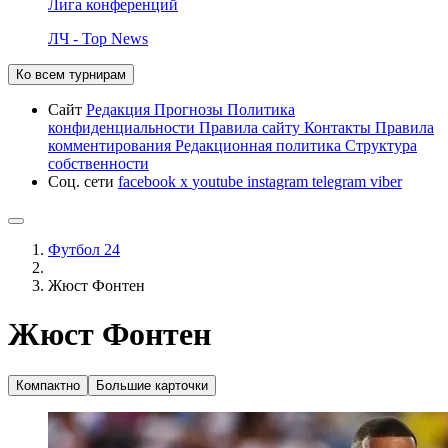
Лига конференций
ЛЧ - Top News
Ко всем турнирам
Сайт
Редакция
Прогнозы
Политика
конфиденциальности
Правила сайту
Контакты
Правила
комментирования
Редакционная политика
Структура
собственности
Соц. сети
facebook
x
youtube
instagram
telegram
viber
Футбол 24
Жюст Фонтен
Жюст Фонтен
Компактно
Большие карточки