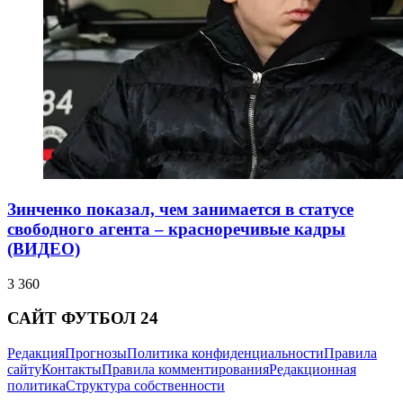
Зинченко показал, чем занимается в статусе
свободного агента – красноречивые кадры
(ВИДЕО)
3 360
САЙТ ФУТБОЛ 24
Редакция
Прогнозы
Политика конфиденциальности
Правила
сайту
Контакты
Правила комментирования
Редакционная
политика
Структура собственности