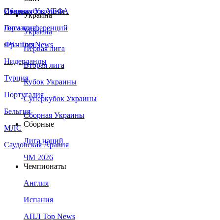
Сборная Украины
Италия
Суперкубок УЕФА
Украина
Германия
Лига конференций
Украина
Франция
ЛЧ - Top News
Первая лига
Нидерланды
Вторая лига
Турция
Кубок Украины
Португалия
Суперкубок Украины
Бельгия
Сборная Украины
Сборные
МЛС
Лига наций
Саудовская Аравия
ЧМ 2026
Чемпионаты
Англия
Испания
АПЛ Top News