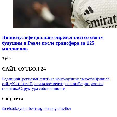
Винисиус официально определился со своим
будущим в Реале после трансфера за 125
миллионов
3 693
САЙТ ФУТБОЛ 24
Редакция
Прогнозы
Политика конфиденциальности
Правила
сайту
Контакты
Правила комментирования
Редакционная
политика
Структура собственности
Соц. сети
facebook
x
youtube
instagram
telegram
viber