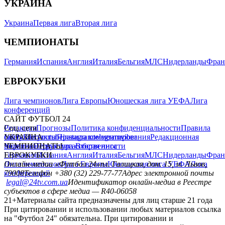
УКРАИНА
Украина
Первая лига
Вторая лига
ЧЕМПИОНАТЫ
Германия
Испания
Англия
Италия
Бельгия
МЛС
Нидерланды
Фран
ЕВРОКУБКИ
Лига чемпионов
Лига Европы
Юношеская лига УЕФА
Лига
конференций
САЙТ ФУТБОЛ 24
Редакция
Соц. сети
Прогнозы
Политика конфиденциальности
Правила
сайту
facebook
УКРАИНА
Контакты
x
youtube
Правила комментирования
instagram
telegram
viber
Редакционная
политика
Украина
ЧЕМПИОНАТЫ
Первая лига
Структура собственности
Вторая лига
Германия
ЕВРОКУБКИ
Испания
Англия
Италия
Бельгия
МЛС
Нидерланды
Фран
Лига чемпионов
Онлайн-медиа «Футбол 24»
Лига Европы
пл. Галицкая, дом. 15, м. Львов,
Юношеская лига УЕФА
Лига
конференций
79008
Телефон +380 (32) 229-77-77
Адрес электронной почты
legal@24tv.com.ua
Идентификатор онлайн-медиа в Реестре
субъектов в сфере медиа — R40-06058
21+
Материалы сайта предназначены для лиц старше 21 года
При цитировании и использовании любых материалов ссылка
на "Футбол 24" обязательна. При цитировании и