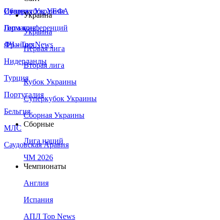
Сборная Украины
Италия
Суперкубок УЕФА
Украина
Германия
Лига конференций
Украина
Франция
ЛЧ - Top News
Первая лига
Нидерланды
Вторая лига
Турция
Кубок Украины
Португалия
Суперкубок Украины
Бельгия
Сборная Украины
Сборные
МЛС
Лига наций
Саудовская Аравия
ЧМ 2026
Чемпионаты
Англия
Испания
АПЛ Top News