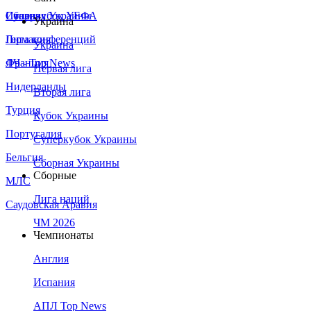
Сборная Украины
Италия
Суперкубок УЕФА
Украина
Германия
Лига конференций
Украина
Франция
ЛЧ - Top News
Первая лига
Нидерланды
Вторая лига
Турция
Кубок Украины
Португалия
Суперкубок Украины
Бельгия
Сборная Украины
Сборные
МЛС
Лига наций
Саудовская Аравия
ЧМ 2026
Чемпионаты
Англия
Испания
АПЛ Top News