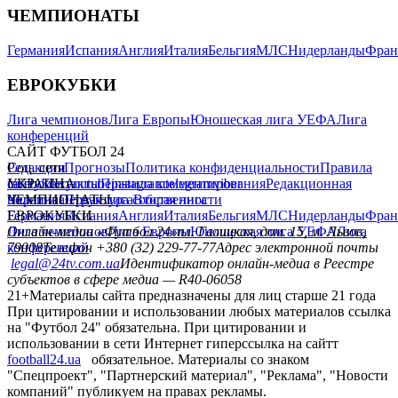
ЧЕМПИОНАТЫ
Германия
Испания
Англия
Италия
Бельгия
МЛС
Нидерланды
Фран
ЕВРОКУБКИ
Лига чемпионов
Лига Европы
Юношеская лига УЕФА
Лига
конференций
САЙТ ФУТБОЛ 24
Редакция
Соц. сети
Прогнозы
Политика конфиденциальности
Правила
сайту
facebook
УКРАИНА
Контакты
x
youtube
Правила комментирования
instagram
telegram
viber
Редакционная
политика
Украина
ЧЕМПИОНАТЫ
Первая лига
Структура собственности
Вторая лига
Германия
ЕВРОКУБКИ
Испания
Англия
Италия
Бельгия
МЛС
Нидерланды
Фран
Лига чемпионов
Онлайн-медиа «Футбол 24»
Лига Европы
пл. Галицкая, дом. 15, м. Львов,
Юношеская лига УЕФА
Лига
конференций
79008
Телефон +380 (32) 229-77-77
Адрес электронной почты
legal@24tv.com.ua
Идентификатор онлайн-медиа в Реестре
субъектов в сфере медиа — R40-06058
21+
Материалы сайта предназначены для лиц старше 21 года
При цитировании и использовании любых материалов ссылка
на "Футбол 24" обязательна. При цитировании и
использовании в сети Интернет гиперссылка на сайтт
football24.ua
обязательное. Материалы со знаком
"Спецпроект", "Партнерский материал", "Реклама", "Новости
компаний" публикуем на правах рекламы.