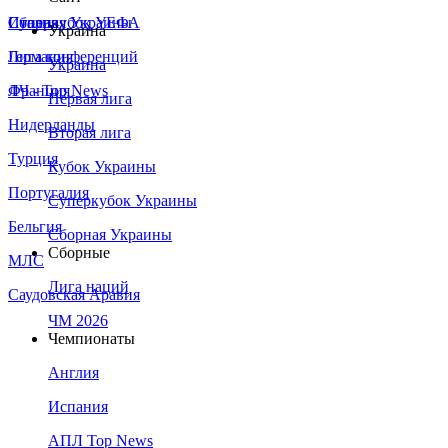
Сборная Украины
Италия
Суперкубок УЕФА
Украина
Германия
Лига конференций
Украина
Франция
ЛЧ - Top News
Первая лига
Нидерланды
Вторая лига
Турция
Кубок Украины
Португалия
Суперкубок Украины
Бельгия
Сборная Украины
Сборные
МЛС
Лига наций
Саудовская Аравия
ЧМ 2026
Чемпионаты
Англия
Испания
АПЛ Top News