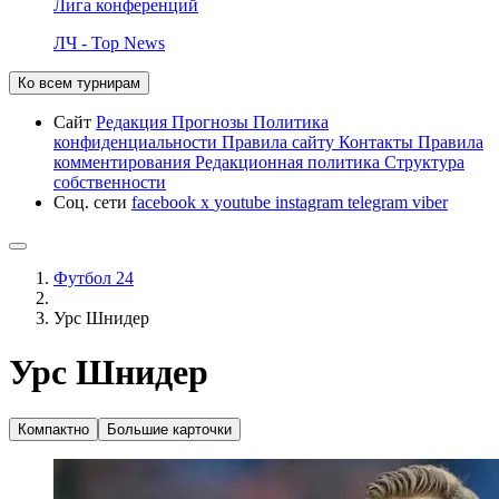
Лига конференций
ЛЧ - Top News
Ко всем турнирам
Сайт
Редакция
Прогнозы
Политика
конфиденциальности
Правила сайту
Контакты
Правила
комментирования
Редакционная политика
Структура
собственности
Соц. сети
facebook
x
youtube
instagram
telegram
viber
Футбол 24
Урс Шнидер
Урс Шнидер
Компактно
Большие карточки