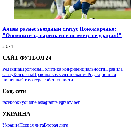
Алиев разнес звездный статус Пономаренко:
"Опомнитесь, парень еще по мячу не ударил!"
2 674
САЙТ ФУТБОЛ 24
Редакция
Прогнозы
Политика конфиденциальности
Правила
сайту
Контакты
Правила комментирования
Редакционная
политика
Структура собственности
Соц. сети
facebook
x
youtube
instagram
telegram
viber
УКРАИНА
Украина
Первая лига
Вторая лига