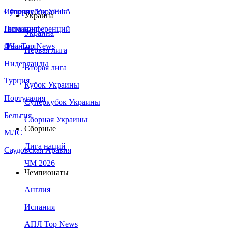
Сборная Украины
Италия
Суперкубок УЕФА
Украина
Германия
Лига конференций
Украина
Франция
ЛЧ - Top News
Первая лига
Нидерланды
Вторая лига
Турция
Кубок Украины
Португалия
Суперкубок Украины
Бельгия
Сборная Украины
Сборные
МЛС
Лига наций
Саудовская Аравия
ЧМ 2026
Чемпионаты
Англия
Испания
АПЛ Top News