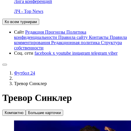
Лига конференций
ЛЧ - Top News
Ко всем турнирам
Сайт
Редакция
Прогнозы
Политика
конфиденциальности
Правила сайту
Контакты
Правила
комментирования
Редакционная политика
Структура
собственности
Соц. сети
facebook
x
youtube
instagram
telegram
viber
Футбол 24
Тревор Синклер
Тревор Синклер
Компактно
Большие карточки