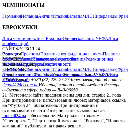
ЧЕМПИОНАТЫ
Германия
Испания
Англия
Италия
Бельгия
МЛС
Нидерланды
Фран
ЕВРОКУБКИ
Лига чемпионов
Лига Европы
Юношеская лига УЕФА
Лига
конференций
САЙТ ФУТБОЛ 24
Редакция
Соц. сети
Прогнозы
Политика конфиденциальности
Правила
сайту
facebook
УКРАИНА
Контакты
x
youtube
Правила комментирования
instagram
telegram
viber
Редакционная
политика
Украина
ЧЕМПИОНАТЫ
Первая лига
Структура собственности
Вторая лига
Германия
ЕВРОКУБКИ
Испания
Англия
Италия
Бельгия
МЛС
Нидерланды
Фран
Лига чемпионов
Онлайн-медиа «Футбол 24»
Лига Европы
пл. Галицкая, дом. 15, м. Львов,
Юношеская лига УЕФА
Лига
конференций
79008
Телефон +380 (32) 229-77-77
Адрес электронной почты
legal@24tv.com.ua
Идентификатор онлайн-медиа в Реестре
субъектов в сфере медиа — R40-06058
21+
Материалы сайта предназначены для лиц старше 21 года
При цитировании и использовании любых материалов ссылка
на "Футбол 24" обязательна. При цитировании и
использовании в сети Интернет гиперссылка на сайтт
football24.ua
обязательное. Материалы со знаком
"Спецпроект", "Партнерский материал", "Реклама", "Новости
компаний" публикуем на правах рекламы.