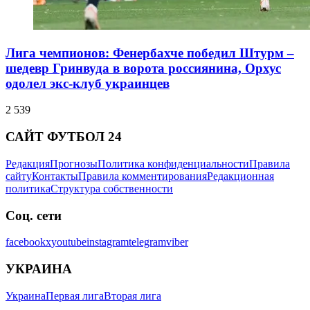
Лига чемпионов: Фенербахче победил Штурм –
шедевр Гринвуда в ворота россиянина, Орхус
одолел экс-клуб украинцев
2 539
САЙТ ФУТБОЛ 24
Редакция
Прогнозы
Политика конфиденциальности
Правила
сайту
Контакты
Правила комментирования
Редакционная
политика
Структура собственности
Соц. сети
facebook
x
youtube
instagram
telegram
viber
УКРАИНА
Украина
Первая лига
Вторая лига