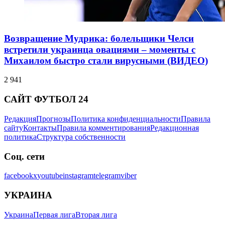
Возвращение Мудрика: болельщики Челси
встретили украинца овациями – моменты с
Михаилом быстро стали вирусными (ВИДЕО)
2 941
САЙТ ФУТБОЛ 24
Редакция
Прогнозы
Политика конфиденциальности
Правила
сайту
Контакты
Правила комментирования
Редакционная
политика
Структура собственности
Соц. сети
facebook
x
youtube
instagram
telegram
viber
УКРАИНА
Украина
Первая лига
Вторая лига