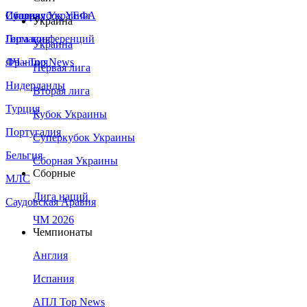
Сборная Украины
Италия
Суперкубок УЕФА
Украина
Германия
Лига конференций
Украина
Франция
ЛЧ - Top News
Первая лига
Нидерланды
Вторая лига
Турция
Кубок Украины
Португалия
Суперкубок Украины
Бельгия
Сборная Украины
Сборные
МЛС
Лига наций
Саудовская Аравия
ЧМ 2026
Чемпионаты
Англия
Испания
АПЛ Top News