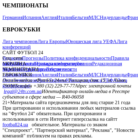
ЧЕМПИОНАТЫ
Германия
Испания
Англия
Италия
Бельгия
МЛС
Нидерланды
Фран
ЕВРОКУБКИ
Лига чемпионов
Лига Европы
Юношеская лига УЕФА
Лига
конференций
САЙТ ФУТБОЛ 24
Редакция
Соц. сети
Прогнозы
Политика конфиденциальности
Правила
сайту
facebook
УКРАИНА
Контакты
x
youtube
Правила комментирования
instagram
telegram
viber
Редакционная
политика
Украина
ЧЕМПИОНАТЫ
Первая лига
Структура собственности
Вторая лига
Германия
ЕВРОКУБКИ
Испания
Англия
Италия
Бельгия
МЛС
Нидерланды
Фран
Лига чемпионов
Онлайн-медиа «Футбол 24»
Лига Европы
пл. Галицкая, дом. 15, м. Львов,
Юношеская лига УЕФА
Лига
конференций
79008
Телефон +380 (32) 229-77-77
Адрес электронной почты
legal@24tv.com.ua
Идентификатор онлайн-медиа в Реестре
субъектов в сфере медиа — R40-06058
21+
Материалы сайта предназначены для лиц старше 21 года
При цитировании и использовании любых материалов ссылка
на "Футбол 24" обязательна. При цитировании и
использовании в сети Интернет гиперссылка на сайтт
football24.ua
обязательное. Материалы со знаком
"Спецпроект", "Партнерский материал", "Реклама", "Новости
компаний" публикуем на правах рекламы.