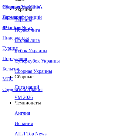
Сборная Украины
Италия
Суперкубок УЕФА
Украина
Германия
Лига конференций
Украина
Франция
ЛЧ - Top News
Первая лига
Нидерланды
Вторая лига
Турция
Кубок Украины
Португалия
Суперкубок Украины
Бельгия
Сборная Украины
Сборные
МЛС
Лига наций
Саудовская Аравия
ЧМ 2026
Чемпионаты
Англия
Испания
АПЛ Top News