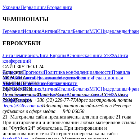
Украина
Первая лига
Вторая лига
ЧЕМПИОНАТЫ
Германия
Испания
Англия
Италия
Бельгия
МЛС
Нидерланды
Фран
ЕВРОКУБКИ
Лига чемпионов
Лига Европы
Юношеская лига УЕФА
Лига
конференций
САЙТ ФУТБОЛ 24
Редакция
Соц. сети
Прогнозы
Политика конфиденциальности
Правила
сайту
facebook
УКРАИНА
Контакты
x
youtube
Правила комментирования
instagram
telegram
viber
Редакционная
политика
Украина
ЧЕМПИОНАТЫ
Первая лига
Структура собственности
Вторая лига
Германия
ЕВРОКУБКИ
Испания
Англия
Италия
Бельгия
МЛС
Нидерланды
Фран
Лига чемпионов
Онлайн-медиа «Футбол 24»
Лига Европы
пл. Галицкая, дом. 15, м. Львов,
Юношеская лига УЕФА
Лига
конференций
79008
Телефон +380 (32) 229-77-77
Адрес электронной почты
legal@24tv.com.ua
Идентификатор онлайн-медиа в Реестре
субъектов в сфере медиа — R40-06058
21+
Материалы сайта предназначены для лиц старше 21 года
При цитировании и использовании любых материалов ссылка
на "Футбол 24" обязательна. При цитировании и
использовании в сети Интернет гиперссылка на сайтт