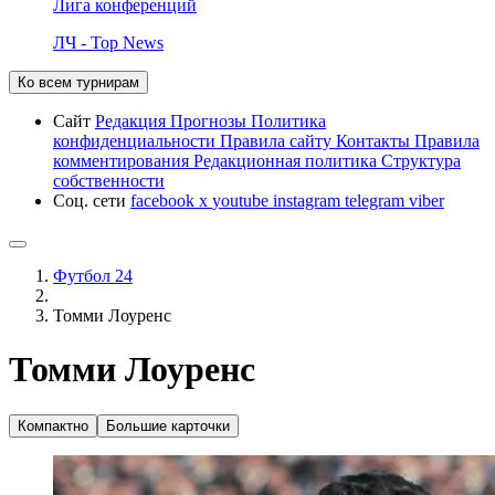
Лига конференций
ЛЧ - Top News
Ко всем турнирам
Сайт
Редакция
Прогнозы
Политика
конфиденциальности
Правила сайту
Контакты
Правила
комментирования
Редакционная политика
Структура
собственности
Соц. сети
facebook
x
youtube
instagram
telegram
viber
Футбол 24
Томми Лоуренс
Томми Лоуренс
Компактно
Большие карточки