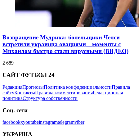
Возвращение Мудрика: болельщики Челси
встретили украинца овациями – моменты с
Михаилом быстро стали вирусными (ВИДЕО)
2 689
САЙТ ФУТБОЛ 24
Редакция
Прогнозы
Политика конфиденциальности
Правила
сайту
Контакты
Правила комментирования
Редакционная
политика
Структура собственности
Соц. сети
facebook
x
youtube
instagram
telegram
viber
УКРАИНА