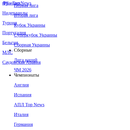
Франция
ЛЧ - Top News
Первая лига
Нидерланды
Вторая лига
Турция
Кубок Украины
Португалия
Суперкубок Украины
Бельгия
Сборная Украины
Сборные
МЛС
Лига наций
Саудовская Аравия
ЧМ 2026
Чемпионаты
Англия
Испания
АПЛ Top News
Италия
Германия