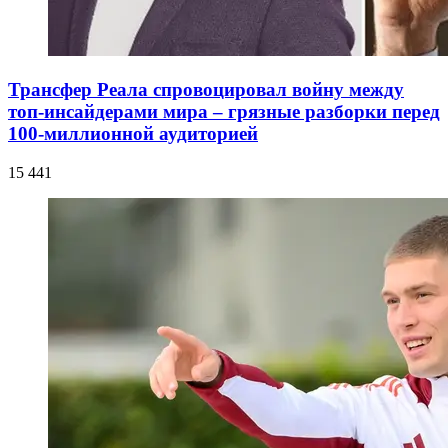
Трансфер Реала спровоцировал войну между
топ-инсайдерами мира – грязные разборки перед
100-миллионной аудиторией
15 441