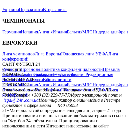
Украина
Первая лига
Вторая лига
ЧЕМПИОНАТЫ
Германия
Испания
Англия
Италия
Бельгия
МЛС
Нидерланды
Фран
ЕВРОКУБКИ
Лига чемпионов
Лига Европы
Юношеская лига УЕФА
Лига
конференций
САЙТ ФУТБОЛ 24
Редакция
Соц. сети
Прогнозы
Политика конфиденциальности
Правила
сайту
facebook
УКРАИНА
Контакты
x
youtube
Правила комментирования
instagram
telegram
viber
Редакционная
политика
Украина
ЧЕМПИОНАТЫ
Первая лига
Структура собственности
Вторая лига
Германия
ЕВРОКУБКИ
Испания
Англия
Италия
Бельгия
МЛС
Нидерланды
Фран
Лига чемпионов
Онлайн-медиа «Футбол 24»
Лига Европы
пл. Галицкая, дом. 15, м. Львов,
Юношеская лига УЕФА
Лига
конференций
79008
Телефон +380 (32) 229-77-77
Адрес электронной почты
legal@24tv.com.ua
Идентификатор онлайн-медиа в Реестре
субъектов в сфере медиа — R40-06058
21+
Материалы сайта предназначены для лиц старше 21 года
При цитировании и использовании любых материалов ссылка
на "Футбол 24" обязательна. При цитировании и
использовании в сети Интернет гиперссылка на сайтт