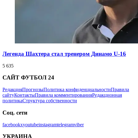
Легенда Шахтера стал тренером Динамо U-16
5 635
САЙТ ФУТБОЛ 24
Редакция
Прогнозы
Политика конфиденциальности
Правила
сайту
Контакты
Правила комментирования
Редакционная
политика
Структура собственности
Соц. сети
facebook
x
youtube
instagram
telegram
viber
УКРАИНА