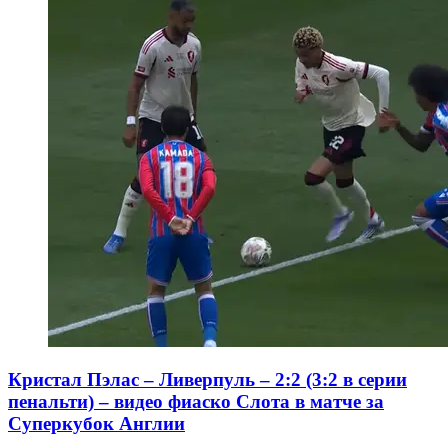
Кристал Пэлас – Ливерпуль – 2:2 (3:2 в серии
пенальти) – видео фиаско Слота в матче за
Суперкубок Англии