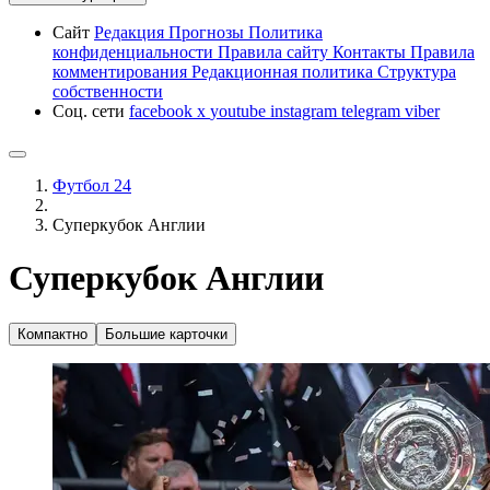
Сайт
Редакция
Прогнозы
Политика
конфиденциальности
Правила сайту
Контакты
Правила
комментирования
Редакционная политика
Структура
собственности
Соц. сети
facebook
x
youtube
instagram
telegram
viber
Футбол 24
Суперкубок Англии
Суперкубок Англии
Компактно
Большие карточки