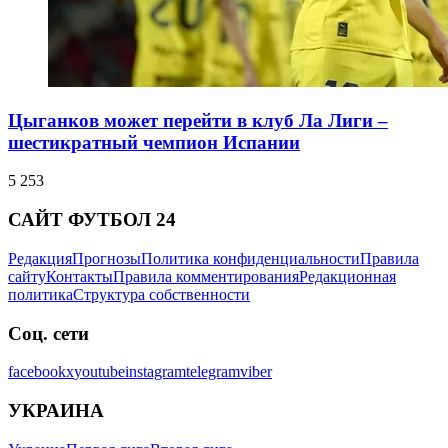
Цыганков может перейти в клуб Ла Лиги –
шестикратный чемпион Испании
5 253
САЙТ ФУТБОЛ 24
Редакция
Прогнозы
Политика конфиденциальности
Правила
сайту
Контакты
Правила комментирования
Редакционная
политика
Структура собственности
Соц. сети
facebook
x
youtube
instagram
telegram
viber
УКРАИНА