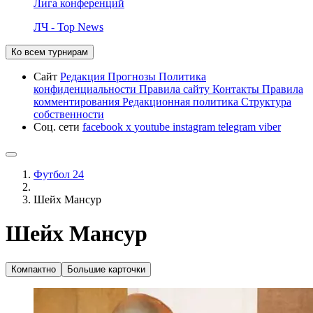
Лига конференций
ЛЧ - Top News
Ко всем турнирам
Сайт
Редакция
Прогнозы
Политика
конфиденциальности
Правила сайту
Контакты
Правила
комментирования
Редакционная политика
Структура
собственности
Соц. сети
facebook
x
youtube
instagram
telegram
viber
Футбол 24
Шейх Мансур
Шейх Мансур
Компактно
Большие карточки