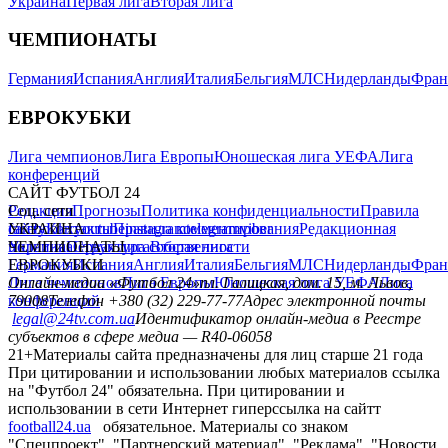
Украина
Первая лига
Вторая лига
ЧЕМПИОНАТЫ
Германия
Испания
Англия
Италия
Бельгия
МЛС
Нидерланды
Фран
ЕВРОКУБКИ
Лига чемпионов
Лига Европы
Юношеская лига УЕФА
Лига
конференций
САЙТ ФУТБОЛ 24
Редакция
Соц. сети
Прогнозы
Политика конфиденциальности
Правила
сайту
facebook
УКРАИНА
Контакты
x
youtube
Правила комментирования
instagram
telegram
viber
Редакционная
политика
Украина
ЧЕМПИОНАТЫ
Первая лига
Структура собственности
Вторая лига
Германия
ЕВРОКУБКИ
Испания
Англия
Италия
Бельгия
МЛС
Нидерланды
Фран
Лига чемпионов
Онлайн-медиа «Футбол 24»
Лига Европы
пл. Галицкая, дом. 15, м. Львов,
Юношеская лига УЕФА
Лига
конференций
79008
Телефон +380 (32) 229-77-77
Адрес электронной почты
legal@24tv.com.ua
Идентификатор онлайн-медиа в Реестре
субъектов в сфере медиа — R40-06058
21+
Материалы сайта предназначены для лиц старше 21 года
При цитировании и использовании любых материалов ссылка
на "Футбол 24" обязательна. При цитировании и
использовании в сети Интернет гиперссылка на сайтт
football24.ua
обязательное. Материалы со знаком
"Спецпроект", "Партнерский материал", "Реклама", "Новости