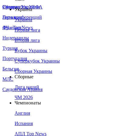
Сборная Украины
Италия
Суперкубок УЕФА
Украина
Германия
Лига конференций
Украина
Франция
ЛЧ - Top News
Первая лига
Нидерланды
Вторая лига
Турция
Кубок Украины
Португалия
Суперкубок Украины
Бельгия
Сборная Украины
Сборные
МЛС
Лига наций
Саудовская Аравия
ЧМ 2026
Чемпионаты
Англия
Испания
АПЛ Top News