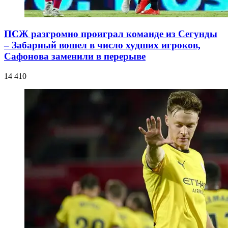
ПСЖ разгромно проиграл команде из Сегунды
– Забарный вошел в число худших игроков,
Сафонова заменили в перерыве
14 410