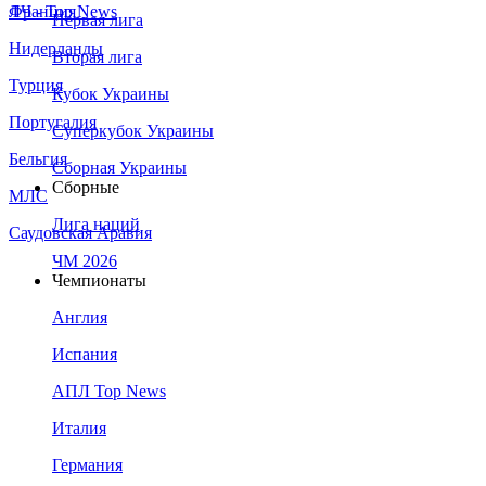
Франция
ЛЧ - Top News
Первая лига
Нидерланды
Вторая лига
Турция
Кубок Украины
Португалия
Суперкубок Украины
Бельгия
Сборная Украины
Сборные
МЛС
Лига наций
Саудовская Аравия
ЧМ 2026
Чемпионаты
Англия
Испания
АПЛ Top News
Италия
Германия