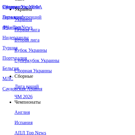
Сборная Украины
Италия
Суперкубок УЕФА
Украина
Германия
Лига конференций
Украина
Франция
ЛЧ - Top News
Первая лига
Нидерланды
Вторая лига
Турция
Кубок Украины
Португалия
Суперкубок Украины
Бельгия
Сборная Украины
Сборные
МЛС
Лига наций
Саудовская Аравия
ЧМ 2026
Чемпионаты
Англия
Испания
АПЛ Top News