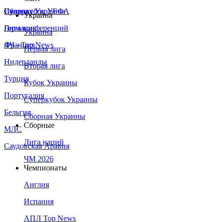
Сборная Украины
Италия
Суперкубок УЕФА
Украина
Германия
Лига конференций
Украина
Франция
ЛЧ - Top News
Первая лига
Нидерланды
Вторая лига
Турция
Кубок Украины
Португалия
Суперкубок Украины
Бельгия
Сборная Украины
Сборные
МЛС
Лига наций
Саудовская Аравия
ЧМ 2026
Чемпионаты
Англия
Испания
АПЛ Top News