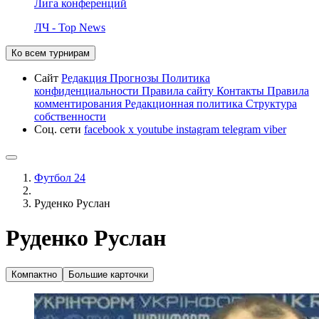
Лига конференций
ЛЧ - Top News
Ко всем турнирам
Сайт
Редакция
Прогнозы
Политика
конфиденциальности
Правила сайту
Контакты
Правила
комментирования
Редакционная политика
Структура
собственности
Соц. сети
facebook
x
youtube
instagram
telegram
viber
Футбол 24
Руденко Руслан
Руденко Руслан
Компактно
Большие карточки