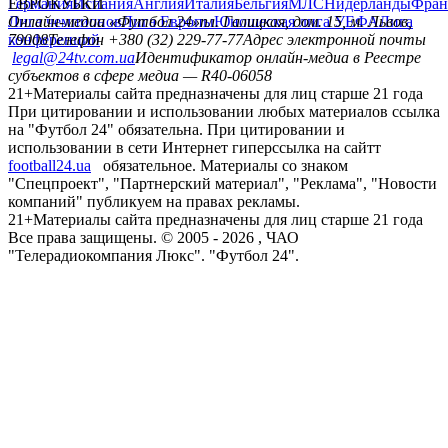
Германия
ЕВРОКУБКИ
Испания
Англия
Италия
Бельгия
МЛС
Нидерланды
Фран
Лига чемпионов
Онлайн-медиа «Футбол 24»
Лига Европы
пл. Галицкая, дом. 15, м. Львов,
Юношеская лига УЕФА
Лига
конференций
79008
Телефон +380 (32) 229-77-77
Адрес электронной почты
legal@24tv.com.ua
Идентификатор онлайн-медиа в Реестре
субъектов в сфере медиа — R40-06058
21+
Материалы сайта предназначены для лиц старше 21 года
При цитировании и использовании любых материалов ссылка
на "Футбол 24" обязательна. При цитировании и
использовании в сети Интернет гиперссылка на сайтт
football24.ua
обязательное. Материалы со знаком
"Спецпроект", "Партнерский материал", "Реклама", "Новости
компаний" публикуем на правах рекламы.
21+
Материалы сайта предназначены для лиц старше 21 года
Все права защищены. © 2005 -
2026
, ЧАО
"Телерадиокомпания Люкс". "Футбол 24".