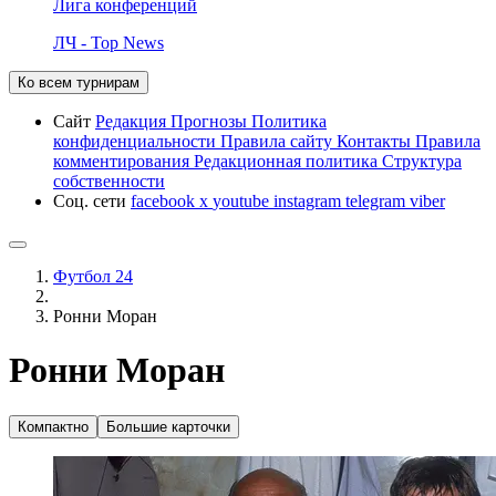
Лига конференций
ЛЧ - Top News
Ко всем турнирам
Сайт
Редакция
Прогнозы
Политика
конфиденциальности
Правила сайту
Контакты
Правила
комментирования
Редакционная политика
Структура
собственности
Соц. сети
facebook
x
youtube
instagram
telegram
viber
Футбол 24
Ронни Моран
Ронни Моран
Компактно
Большие карточки