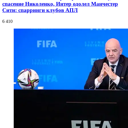
спасение Николенко, Интер одолел Манчестер
Сити: спарринги клубов АПЛ
6 410