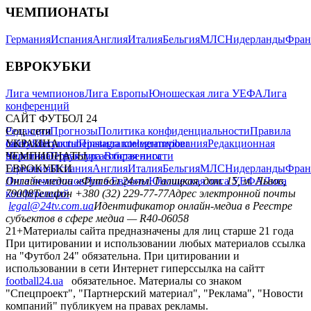
ЧЕМПИОНАТЫ
Германия
Испания
Англия
Италия
Бельгия
МЛС
Нидерланды
Фран
ЕВРОКУБКИ
Лига чемпионов
Лига Европы
Юношеская лига УЕФА
Лига
конференций
САЙТ ФУТБОЛ 24
Редакция
Соц. сети
Прогнозы
Политика конфиденциальности
Правила
сайту
facebook
УКРАИНА
Контакты
x
youtube
Правила комментирования
instagram
telegram
viber
Редакционная
политика
Украина
ЧЕМПИОНАТЫ
Первая лига
Структура собственности
Вторая лига
Германия
ЕВРОКУБКИ
Испания
Англия
Италия
Бельгия
МЛС
Нидерланды
Фран
Лига чемпионов
Онлайн-медиа «Футбол 24»
Лига Европы
пл. Галицкая, дом. 15, м. Львов,
Юношеская лига УЕФА
Лига
конференций
79008
Телефон +380 (32) 229-77-77
Адрес электронной почты
legal@24tv.com.ua
Идентификатор онлайн-медиа в Реестре
субъектов в сфере медиа — R40-06058
21+
Материалы сайта предназначены для лиц старше 21 года
При цитировании и использовании любых материалов ссылка
на "Футбол 24" обязательна. При цитировании и
использовании в сети Интернет гиперссылка на сайтт
football24.ua
обязательное. Материалы со знаком
"Спецпроект", "Партнерский материал", "Реклама", "Новости
компаний" публикуем на правах рекламы.