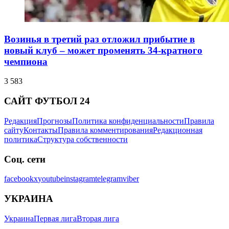
Возинья в третий раз отложил прибытие в
новый клуб – может променять 34-кратного
чемпиона
3 583
САЙТ ФУТБОЛ 24
Редакция
Прогнозы
Политика конфиденциальности
Правила
сайту
Контакты
Правила комментирования
Редакционная
политика
Структура собственности
Соц. сети
facebook
x
youtube
instagram
telegram
viber
УКРАИНА
Украина
Первая лига
Вторая лига