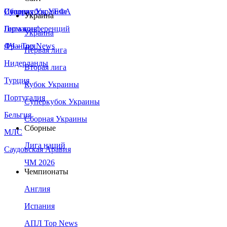
Сборная Украины
Италия
Суперкубок УЕФА
Украина
Германия
Лига конференций
Украина
Франция
ЛЧ - Top News
Первая лига
Нидерланды
Вторая лига
Турция
Кубок Украины
Португалия
Суперкубок Украины
Бельгия
Сборная Украины
Сборные
МЛС
Лига наций
Саудовская Аравия
ЧМ 2026
Чемпионаты
Англия
Испания
АПЛ Top News