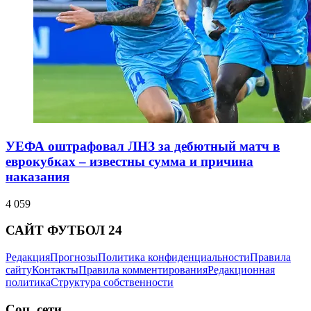
УЕФА оштрафовал ЛНЗ за дебютный матч в
еврокубках – известны сумма и причина
наказания
4 059
САЙТ ФУТБОЛ 24
Редакция
Прогнозы
Политика конфиденциальности
Правила
сайту
Контакты
Правила комментирования
Редакционная
политика
Структура собственности
Соц. сети