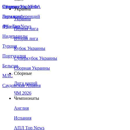
Сборная Украины
Италия
Суперкубок УЕФА
Украина
Германия
Лига конференций
Украина
Франция
ЛЧ - Top News
Первая лига
Нидерланды
Вторая лига
Турция
Кубок Украины
Португалия
Суперкубок Украины
Бельгия
Сборная Украины
Сборные
МЛС
Лига наций
Саудовская Аравия
ЧМ 2026
Чемпионаты
Англия
Испания
АПЛ Top News