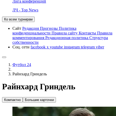
Лига конференций
ЛЧ - Top News
Ко всем турнирам
Сайт
Редакция
Прогнозы
Политика
конфиденциальности
Правила сайту
Контакты
Правила
комментирования
Редакционная политика
Структура
собственности
Соц. сети
facebook
x
youtube
instagram
telegram
viber
Футбол 24
Райнхард Гриндель
Райнхард Гриндель
Компактно
Большие карточки