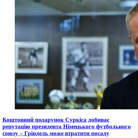
Коштовний подарунок Суркіса добиває
репутацію президента Німецького футбольного
союзу – Гріндель може втратити посаду