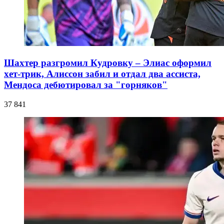
Шахтер разгромил Кудровку – Элиас оформил
хет-трик, Алиссон забил и отдал два ассиста,
Мендоса дебютировал за "горняков"
37 841