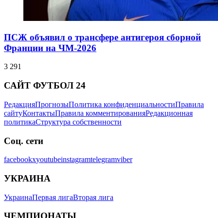
ПСЖ объявил о трансфере антигероя сборной
Франции на ЧМ-2026
3 291
САЙТ ФУТБОЛ 24
Редакция
Прогнозы
Политика конфиденциальности
Правила
сайту
Контакты
Правила комментирования
Редакционная
политика
Структура собственности
Соц. сети
facebook
x
youtube
instagram
telegram
viber
УКРАИНА
Украина
Первая лига
Вторая лига
ЧЕМПИОНАТЫ