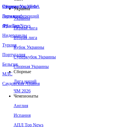
Сборная Украины
Италия
Суперкубок УЕФА
Украина
Германия
Лига конференций
Украина
Франция
ЛЧ - Top News
Первая лига
Нидерланды
Вторая лига
Турция
Кубок Украины
Португалия
Суперкубок Украины
Бельгия
Сборная Украины
Сборные
МЛС
Лига наций
Саудовская Аравия
ЧМ 2026
Чемпионаты
Англия
Испания
АПЛ Top News