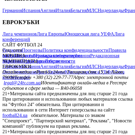
Германия
Испания
Англия
Италия
Бельгия
МЛС
Нидерланды
Фран
ЕВРОКУБКИ
Лига чемпионов
Лига Европы
Юношеская лига УЕФА
Лига
конференций
САЙТ ФУТБОЛ 24
Редакция
Соц. сети
Прогнозы
Политика конфиденциальности
Правила
сайту
facebook
УКРАИНА
Контакты
x
youtube
Правила комментирования
instagram
telegram
viber
Редакционная
политика
Украина
ЧЕМПИОНАТЫ
Первая лига
Структура собственности
Вторая лига
Германия
ЕВРОКУБКИ
Испания
Англия
Италия
Бельгия
МЛС
Нидерланды
Фран
Лига чемпионов
Онлайн-медиа «Футбол 24»
Лига Европы
пл. Галицкая, дом. 15, м. Львов,
Юношеская лига УЕФА
Лига
конференций
79008
Телефон +380 (32) 229-77-77
Адрес электронной почты
legal@24tv.com.ua
Идентификатор онлайн-медиа в Реестре
субъектов в сфере медиа — R40-06058
21+
Материалы сайта предназначены для лиц старше 21 года
При цитировании и использовании любых материалов ссылка
на "Футбол 24" обязательна. При цитировании и
использовании в сети Интернет гиперссылка на сайтт
football24.ua
обязательное. Материалы со знаком
"Спецпроект", "Партнерский материал", "Реклама", "Новости
компаний" публикуем на правах рекламы.
21+
Материалы сайта предназначены для лиц старше 21 года