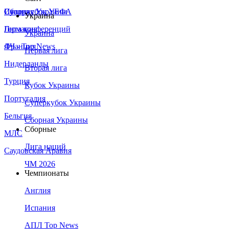
Сборная Украины
Италия
Суперкубок УЕФА
Украина
Германия
Лига конференций
Украина
Франция
ЛЧ - Top News
Первая лига
Нидерланды
Вторая лига
Турция
Кубок Украины
Португалия
Суперкубок Украины
Бельгия
Сборная Украины
Сборные
МЛС
Лига наций
Саудовская Аравия
ЧМ 2026
Чемпионаты
Англия
Испания
АПЛ Top News