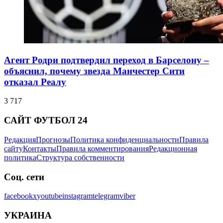
Агент Родри подтвердил переход в Барселону –
объяснил, почему звезда Манчестер Сити
отказал Реалу
3 717
САЙТ ФУТБОЛ 24
Редакция
Прогнозы
Политика конфиденциальности
Правила
сайту
Контакты
Правила комментирования
Редакционная
политика
Структура собственности
Соц. сети
facebook
x
youtube
instagram
telegram
viber
УКРАИНА