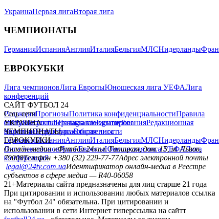
Украина
Первая лига
Вторая лига
ЧЕМПИОНАТЫ
Германия
Испания
Англия
Италия
Бельгия
МЛС
Нидерланды
Фран
ЕВРОКУБКИ
Лига чемпионов
Лига Европы
Юношеская лига УЕФА
Лига
конференций
САЙТ ФУТБОЛ 24
Редакция
Соц. сети
Прогнозы
Политика конфиденциальности
Правила
сайту
facebook
УКРАИНА
Контакты
x
youtube
Правила комментирования
instagram
telegram
viber
Редакционная
политика
Украина
ЧЕМПИОНАТЫ
Первая лига
Структура собственности
Вторая лига
Германия
ЕВРОКУБКИ
Испания
Англия
Италия
Бельгия
МЛС
Нидерланды
Фран
Лига чемпионов
Онлайн-медиа «Футбол 24»
Лига Европы
пл. Галицкая, дом. 15, м. Львов,
Юношеская лига УЕФА
Лига
конференций
79008
Телефон +380 (32) 229-77-77
Адрес электронной почты
legal@24tv.com.ua
Идентификатор онлайн-медиа в Реестре
субъектов в сфере медиа — R40-06058
21+
Материалы сайта предназначены для лиц старше 21 года
При цитировании и использовании любых материалов ссылка
на "Футбол 24" обязательна. При цитировании и
использовании в сети Интернет гиперссылка на сайтт