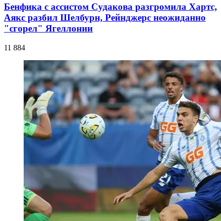
Бенфика с ассистом Судакова разгромила Хартс,
Аякс разбил Шелбурн, Рейнджерс неожиданно
"сгорел" Ягеллонии
11 884