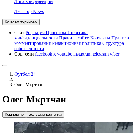
Лига конференций
ЛЧ - Top News
Ко всем турнирам
Сайт
Редакция
Прогнозы
Политика
конфиденциальности
Правила сайту
Контакты
Правила
комментирования
Редакционная политика
Структура
собственности
Соц. сети
facebook
x
youtube
instagram
telegram
viber
Футбол 24
Олег Мкртчан
Олег Мкртчан
Компактно
Большие карточки