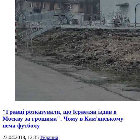
"Гравці розказували, що Ісраелян їздив в
Москву за грошима". Чому в Кам'янському
нема футболу
23.04.2018, 12:35
Украина