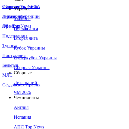
Сборная Украины
Италия
Суперкубок УЕФА
Украина
Германия
Лига конференций
Украина
Франция
ЛЧ - Top News
Первая лига
Нидерланды
Вторая лига
Турция
Кубок Украины
Португалия
Суперкубок Украины
Бельгия
Сборная Украины
Сборные
МЛС
Лига наций
Саудовская Аравия
ЧМ 2026
Чемпионаты
Англия
Испания
АПЛ Top News