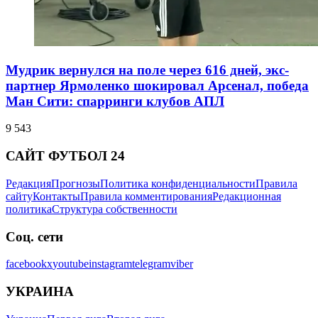
Мудрик вернулся на поле через 616 дней, экс-
партнер Ярмоленко шокировал Арсенал, победа
Ман Сити: спарринги клубов АПЛ
9 543
САЙТ ФУТБОЛ 24
Редакция
Прогнозы
Политика конфиденциальности
Правила
сайту
Контакты
Правила комментирования
Редакционная
политика
Структура собственности
Соц. сети
facebook
x
youtube
instagram
telegram
viber
УКРАИНА