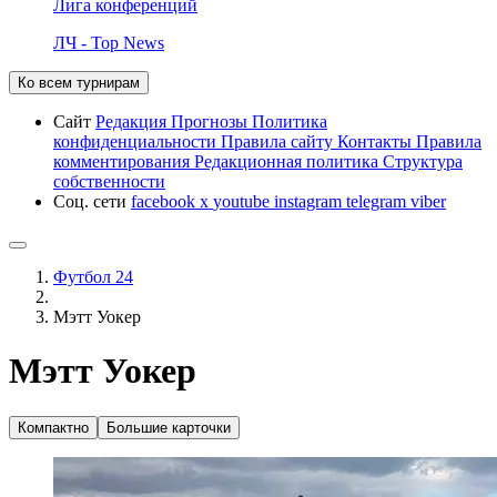
Лига конференций
ЛЧ - Top News
Ко всем турнирам
Сайт
Редакция
Прогнозы
Политика
конфиденциальности
Правила сайту
Контакты
Правила
комментирования
Редакционная политика
Структура
собственности
Соц. сети
facebook
x
youtube
instagram
telegram
viber
Футбол 24
Мэтт Уокер
Мэтт Уокер
Компактно
Большие карточки