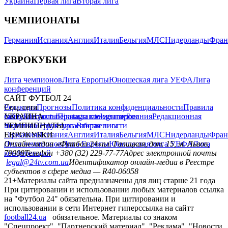
Украина
Первая лига
Вторая лига
ЧЕМПИОНАТЫ
Германия
Испания
Англия
Италия
Бельгия
МЛС
Нидерланды
Фран
ЕВРОКУБКИ
Лига чемпионов
Лига Европы
Юношеская лига УЕФА
Лига
конференций
САЙТ ФУТБОЛ 24
Редакция
Соц. сети
Прогнозы
Политика конфиденциальности
Правила
сайту
facebook
УКРАИНА
Контакты
x
youtube
Правила комментирования
instagram
telegram
viber
Редакционная
политика
Украина
ЧЕМПИОНАТЫ
Первая лига
Структура собственности
Вторая лига
Германия
ЕВРОКУБКИ
Испания
Англия
Италия
Бельгия
МЛС
Нидерланды
Фран
Лига чемпионов
Онлайн-медиа «Футбол 24»
Лига Европы
пл. Галицкая, дом. 15, м. Львов,
Юношеская лига УЕФА
Лига
конференций
79008
Телефон +380 (32) 229-77-77
Адрес электронной почты
legal@24tv.com.ua
Идентификатор онлайн-медиа в Реестре
субъектов в сфере медиа — R40-06058
21+
Материалы сайта предназначены для лиц старше 21 года
При цитировании и использовании любых материалов ссылка
на "Футбол 24" обязательна. При цитировании и
использовании в сети Интернет гиперссылка на сайтт
football24.ua
обязательное. Материалы со знаком
"Спецпроект", "Партнерский материал", "Реклама", "Новости