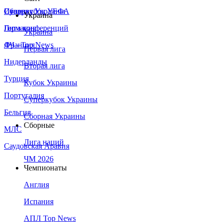
Сборная Украины
Италия
Суперкубок УЕФА
Украина
Германия
Лига конференций
Украина
Франция
ЛЧ - Top News
Первая лига
Нидерланды
Вторая лига
Турция
Кубок Украины
Португалия
Суперкубок Украины
Бельгия
Сборная Украины
Сборные
МЛС
Лига наций
Саудовская Аравия
ЧМ 2026
Чемпионаты
Англия
Испания
АПЛ Top News