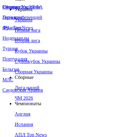
Сборная Украины
Италия
Суперкубок УЕФА
Украина
Германия
Лига конференций
Украина
Франция
ЛЧ - Top News
Первая лига
Нидерланды
Вторая лига
Турция
Кубок Украины
Португалия
Суперкубок Украины
Бельгия
Сборная Украины
Сборные
МЛС
Лига наций
Саудовская Аравия
ЧМ 2026
Чемпионаты
Англия
Испания
АПЛ Top News