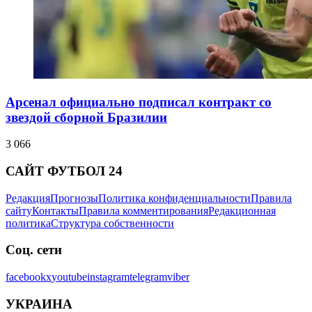
Арсенал официально подписал контракт со
звездой сборной Бразилии
3 066
САЙТ ФУТБОЛ 24
Редакция
Прогнозы
Политика конфиденциальности
Правила
сайту
Контакты
Правила комментирования
Редакционная
политика
Структура собственности
Соц. сети
facebook
x
youtube
instagram
telegram
viber
УКРАИНА