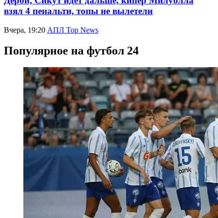
Дерби, Сикут идёт дальше, кипер Милуолла
взял 4 пенальти, топы не вылетели
Вчера, 19:20
АПЛ Top News
Популярное на футбол 24