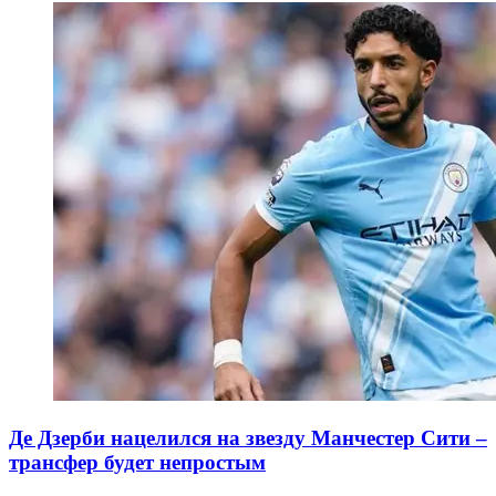
Де Дзерби нацелился на звезду Манчестер Сити –
трансфер будет непростым