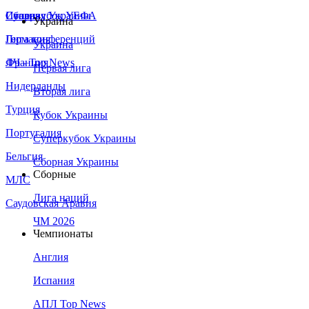
Сборная Украины
Италия
Суперкубок УЕФА
Украина
Германия
Лига конференций
Украина
Франция
ЛЧ - Top News
Первая лига
Нидерланды
Вторая лига
Турция
Кубок Украины
Португалия
Суперкубок Украины
Бельгия
Сборная Украины
Сборные
МЛС
Лига наций
Саудовская Аравия
ЧМ 2026
Чемпионаты
Англия
Испания
АПЛ Top News