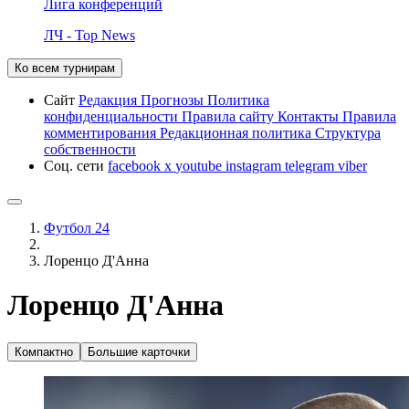
Лига конференций
ЛЧ - Top News
Ко всем турнирам
Сайт
Редакция
Прогнозы
Политика
конфиденциальности
Правила сайту
Контакты
Правила
комментирования
Редакционная политика
Структура
собственности
Соц. сети
facebook
x
youtube
instagram
telegram
viber
Футбол 24
Лоренцо Д'Анна
Лоренцо Д'Анна
Компактно
Большие карточки