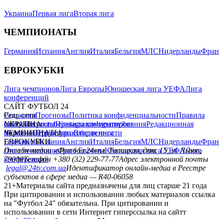
Украина
Первая лига
Вторая лига
ЧЕМПИОНАТЫ
Германия
Испания
Англия
Италия
Бельгия
МЛС
Нидерланды
Фран
ЕВРОКУБКИ
Лига чемпионов
Лига Европы
Юношеская лига УЕФА
Лига
конференций
САЙТ ФУТБОЛ 24
Редакция
Соц. сети
Прогнозы
Политика конфиденциальности
Правила
сайту
facebook
УКРАИНА
Контакты
x
youtube
Правила комментирования
instagram
telegram
viber
Редакционная
политика
Украина
ЧЕМПИОНАТЫ
Первая лига
Структура собственности
Вторая лига
Германия
ЕВРОКУБКИ
Испания
Англия
Италия
Бельгия
МЛС
Нидерланды
Фран
Лига чемпионов
Онлайн-медиа «Футбол 24»
Лига Европы
пл. Галицкая, дом. 15, м. Львов,
Юношеская лига УЕФА
Лига
конференций
79008
Телефон +380 (32) 229-77-77
Адрес электронной почты
legal@24tv.com.ua
Идентификатор онлайн-медиа в Реестре
субъектов в сфере медиа — R40-06058
21+
Материалы сайта предназначены для лиц старше 21 года
При цитировании и использовании любых материалов ссылка
на "Футбол 24" обязательна. При цитировании и
использовании в сети Интернет гиперссылка на сайтт