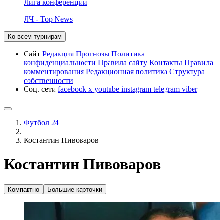
Лига конференций
ЛЧ - Top News
Ко всем турнирам
Сайт
Редакция
Прогнозы
Политика
конфиденциальности
Правила сайту
Контакты
Правила
комментирования
Редакционная политика
Структура
собственности
Соц. сети
facebook
x
youtube
instagram
telegram
viber
Футбол 24
Костантин Пивоваров
Костантин Пивоваров
Компактно
Большие карточки