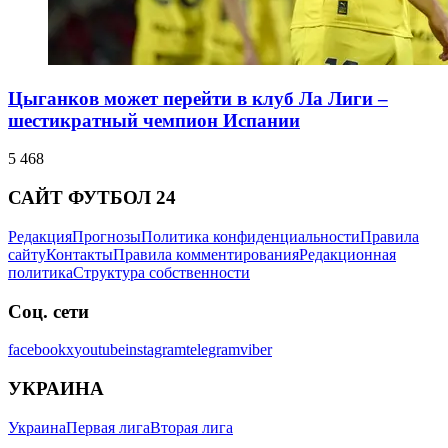
Цыганков может перейти в клуб Ла Лиги –
шестикратный чемпион Испании
5 468
САЙТ ФУТБОЛ 24
Редакция
Прогнозы
Политика конфиденциальности
Правила
сайту
Контакты
Правила комментирования
Редакционная
политика
Структура собственности
Соц. сети
facebook
x
youtube
instagram
telegram
viber
УКРАИНА
Украина
Первая лига
Вторая лига