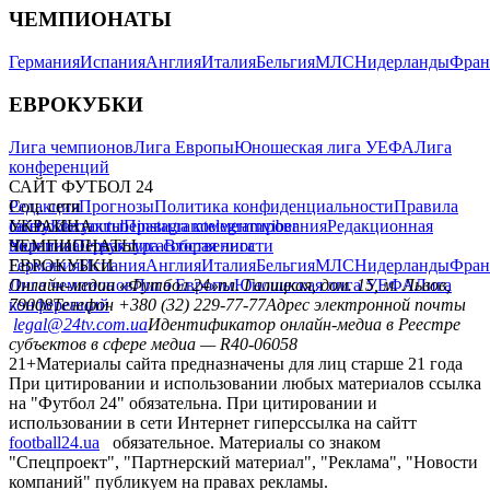
ЧЕМПИОНАТЫ
Германия
Испания
Англия
Италия
Бельгия
МЛС
Нидерланды
Фран
ЕВРОКУБКИ
Лига чемпионов
Лига Европы
Юношеская лига УЕФА
Лига
конференций
САЙТ ФУТБОЛ 24
Редакция
Соц. сети
Прогнозы
Политика конфиденциальности
Правила
сайту
facebook
УКРАИНА
Контакты
x
youtube
Правила комментирования
instagram
telegram
viber
Редакционная
политика
Украина
ЧЕМПИОНАТЫ
Первая лига
Структура собственности
Вторая лига
Германия
ЕВРОКУБКИ
Испания
Англия
Италия
Бельгия
МЛС
Нидерланды
Фран
Лига чемпионов
Онлайн-медиа «Футбол 24»
Лига Европы
пл. Галицкая, дом. 15, м. Львов,
Юношеская лига УЕФА
Лига
конференций
79008
Телефон +380 (32) 229-77-77
Адрес электронной почты
legal@24tv.com.ua
Идентификатор онлайн-медиа в Реестре
субъектов в сфере медиа — R40-06058
21+
Материалы сайта предназначены для лиц старше 21 года
При цитировании и использовании любых материалов ссылка
на "Футбол 24" обязательна. При цитировании и
использовании в сети Интернет гиперссылка на сайтт
football24.ua
обязательное. Материалы со знаком
"Спецпроект", "Партнерский материал", "Реклама", "Новости
компаний" публикуем на правах рекламы.