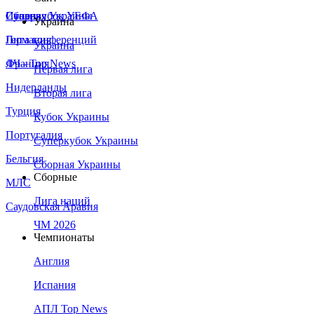
Сборная Украины
Италия
Суперкубок УЕФА
Украина
Германия
Лига конференций
Украина
Франция
ЛЧ - Top News
Первая лига
Нидерланды
Вторая лига
Турция
Кубок Украины
Португалия
Суперкубок Украины
Бельгия
Сборная Украины
Сборные
МЛС
Лига наций
Саудовская Аравия
ЧМ 2026
Чемпионаты
Англия
Испания
АПЛ Top News