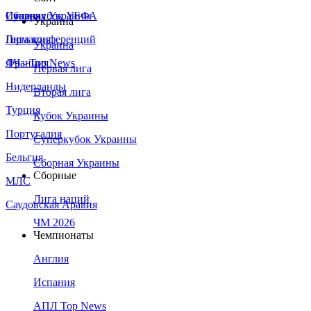
Сборная Украины
Италия
Суперкубок УЕФА
Украина
Германия
Лига конференций
Украина
Франция
ЛЧ - Top News
Первая лига
Нидерланды
Вторая лига
Турция
Кубок Украины
Португалия
Суперкубок Украины
Бельгия
Сборная Украины
Сборные
МЛС
Лига наций
Саудовская Аравия
ЧМ 2026
Чемпионаты
Англия
Испания
АПЛ Top News