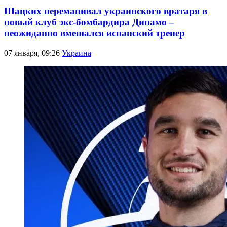
Шацких переманивал украинского вратаря в
новый клуб экс-бомбардира Динамо –
неожиданно вмешался испанский тренер
07 января, 09:26
Украина