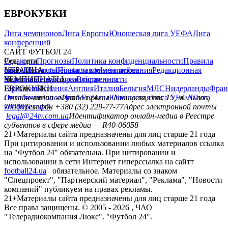
ЕВРОКУБКИ
Лига чемпионов
Лига Европы
Юношеская лига УЕФА
Лига
конференций
САЙТ ФУТБОЛ 24
Редакция
Соц. сети
Прогнозы
Политика конфиденциальности
Правила
сайту
facebook
УКРАИНА
Контакты
x
youtube
Правила комментирования
instagram
telegram
viber
Редакционная
политика
Украина
ЧЕМПИОНАТЫ
Первая лига
Структура собственности
Вторая лига
Германия
ЕВРОКУБКИ
Испания
Англия
Италия
Бельгия
МЛС
Нидерланды
Фран
Лига чемпионов
Онлайн-медиа «Футбол 24»
Лига Европы
пл. Галицкая, дом. 15, м. Львов,
Юношеская лига УЕФА
Лига
конференций
79008
Телефон +380 (32) 229-77-77
Адрес электронной почты
legal@24tv.com.ua
Идентификатор онлайн-медиа в Реестре
субъектов в сфере медиа — R40-06058
21+
Материалы сайта предназначены для лиц старше 21 года
При цитировании и использовании любых материалов ссылка
на "Футбол 24" обязательна. При цитировании и
использовании в сети Интернет гиперссылка на сайтт
football24.ua
обязательное. Материалы со знаком
"Спецпроект", "Партнерский материал", "Реклама", "Новости
компаний" публикуем на правах рекламы.
21+
Материалы сайта предназначены для лиц старше 21 года
Все права защищены. © 2005 -
2026
, ЧАО
"Телерадиокомпания Люкс". "Футбол 24".