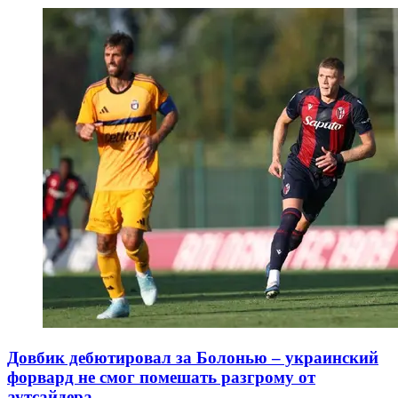
Довбик дебютировал за Болонью – украинский
форвард не смог помешать разгрому от
аутсайдера