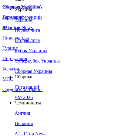
Сборная Украины
Италия
Суперкубок УЕФА
Украина
Германия
Лига конференций
Украина
Франция
ЛЧ - Top News
Первая лига
Нидерланды
Вторая лига
Турция
Кубок Украины
Португалия
Суперкубок Украины
Бельгия
Сборная Украины
Сборные
МЛС
Лига наций
Саудовская Аравия
ЧМ 2026
Чемпионаты
Англия
Испания
АПЛ Top News