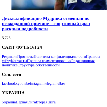
Дисквалификацию Мудрика отменили по
неожиданной причине – спортивный врач
раскрыл подробности
5 725
САЙТ ФУТБОЛ 24
Редакция
Прогнозы
Политика конфиденциальности
Правила
сайту
Контакты
Правила комментирования
Редакционная
политика
Структура собственности
Соц. сети
facebook
x
youtube
instagram
telegram
viber
УКРАИНА
Украина
Первая лига
Вторая лига