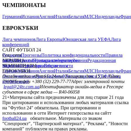
ЧЕМПИОНАТЫ
Германия
Испания
Англия
Италия
Бельгия
МЛС
Нидерланды
Фран
ЕВРОКУБКИ
Лига чемпионов
Лига Европы
Юношеская лига УЕФА
Лига
конференций
САЙТ ФУТБОЛ 24
Редакция
Соц. сети
Прогнозы
Политика конфиденциальности
Правила
сайту
facebook
УКРАИНА
Контакты
x
youtube
Правила комментирования
instagram
telegram
viber
Редакционная
политика
Украина
ЧЕМПИОНАТЫ
Первая лига
Структура собственности
Вторая лига
Германия
ЕВРОКУБКИ
Испания
Англия
Италия
Бельгия
МЛС
Нидерланды
Фран
Лига чемпионов
Онлайн-медиа «Футбол 24»
Лига Европы
пл. Галицкая, дом. 15, м. Львов,
Юношеская лига УЕФА
Лига
конференций
79008
Телефон +380 (32) 229-77-77
Адрес электронной почты
legal@24tv.com.ua
Идентификатор онлайн-медиа в Реестре
субъектов в сфере медиа — R40-06058
21+
Материалы сайта предназначены для лиц старше 21 года
При цитировании и использовании любых материалов ссылка
на "Футбол 24" обязательна. При цитировании и
использовании в сети Интернет гиперссылка на сайтт
football24.ua
обязательное. Материалы со знаком
"Спецпроект", "Партнерский материал", "Реклама", "Новости
компаний" публикуем на правах рекламы.