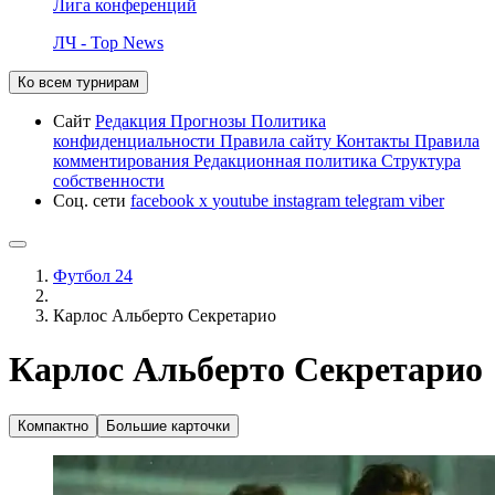
Лига конференций
ЛЧ - Top News
Ко всем турнирам
Сайт
Редакция
Прогнозы
Политика
конфиденциальности
Правила сайту
Контакты
Правила
комментирования
Редакционная политика
Структура
собственности
Соц. сети
facebook
x
youtube
instagram
telegram
viber
Футбол 24
Карлос Альберто Секретарио
Карлос Альберто Секретарио
Компактно
Большие карточки